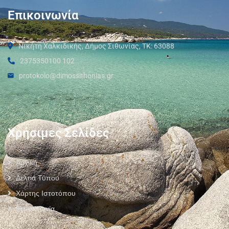
Επικοινωνία
Νικήτη Χαλκιδικής, Δήμος Σιθωνίας, ΤΚ: 63088
2375350100 102
protokolo@dimossithonias.gr
Χρήσιμες Σελίδες
Αρχική
Δελτία Τύπου
Χάρτης Ιστοτόπου
Επικοινωνία