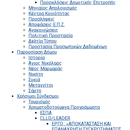
Προσκλήσεις Δημοτικής Επιτροπής
Μηνιαίος Απολογισμός
Κέντρα Κοινότητας
Προσλήψεις
Αποφάσεις Ε.Π.Ζ.
Ανακοινώσεις
Πολιτική Προστασία
Δελτία Τύπου
Προστασία Προσωπικών Δεδομένων
Παρουσίαση Δήμου
Ιστορία
Άγιος Νικόλαος
Νέος Μαρμαράς
Νικήτη
Συκιά
Μεταγγίτσι
Σάρτη
Χρήσιμοι Σύνδεσμοι
Τουρισμός
Χρηματοδοτούμενα Προγράμματα
ΕΣΠΑ
CLLD/LEADER
ΕΡΓΟ : «ΑΠΟΚΑΤΑΣΤΑΣΗ ΚΑΙ
ΕΠΑΝΑΧΡΗΣΗ ΣΥΓΚΡΟΤΗΜΑΤΟΣ