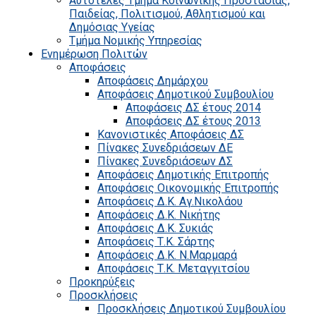
Αυτοτελές Τμήμα Κοινωνικής Προστασίας,
Παιδείας, Πολιτισμού, Αθλητισμού και
Δημόσιας Υγείας
Τμήμα Νομικής Υπηρεσίας
Ενημέρωση Πολιτών
Αποφάσεις
Αποφάσεις Δημάρχου
Αποφάσεις Δημοτικού Συμβουλίου
Αποφάσεις ΔΣ έτους 2014
Αποφάσεις ΔΣ έτους 2013
Κανονιστικές Αποφάσεις ΔΣ
Πίνακες Συνεδριάσεων ΔΕ
Πίνακες Συνεδριάσεων ΔΣ
Αποφάσεις Δημοτικής Επιτροπής
Αποφάσεις Οικονομικής Επιτροπής
Αποφάσεις Δ.Κ. Αγ.Νικολάου
Αποφάσεις Δ.Κ. Νικήτης
Αποφάσεις Δ.Κ. Συκιάς
Αποφάσεις Τ.Κ. Σάρτης
Αποφάσεις Δ.Κ. Ν.Μαρμαρά
Αποφάσεις Τ.Κ. Μεταγγιτσίου
Προκηρύξεις
Προσκλήσεις
Προσκλήσεις Δημοτικού Συμβουλίου