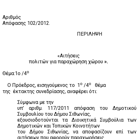
Αριθμός
Απόφασης 10
2
/201
2
.
ΠΕΡΙΛΗΨΗ
«Αιτήσεις
πολιτών για παραχώρηση χώρου
».
ο
Θέμα:1
o
/4
ο
ο
Ο Πρόεδρος, εισηγούμενος το
1
/4
θέμα
της
έκτακτης συνεδρίασης, αναφέρει ότι:
Σύμφωνα με την
υπ’ αριθμ. 117/2011 απόφαση του Δημοτικού
Συμβουλίου του Δήμου Σιθωνίας,
εξουσιοδοτούνται τα Διοικητικά Συμβούλια των
Δημοτικών και Τοπικών Κοινοτήτων
του Δήμου Σιθωνίας, να αποφασίζουν επί των
αιτήσεων που αφορούν παραχωρήσεις