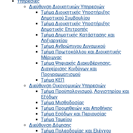
Υπηρεσίες
Διεύθυνση Διοικητικών Υπηρεσιών
Τμήμα Διοικητικής Υποστήριξης
Δημοτικού Συμβουλίου
Τμήμα Διοικητικής Υποστήριξης
Δημοτικής Επιτροπής
Τμήμα Δημοτικής Κατάστασης και
Ληξιαρχείου
Τμήμα Ανθρώπινου Δυναμικού
Τμήμα Πρωτοκόλλου και Διοικητικής
Μέριμνας
Τμήμα Ψηφιακής Διακυβέρνησης,
Διαχείρισης Κινδύνων και
Προγραμματισμού
Τμήμα ΚΕΠ
Διεύθυνση Οικονομικών Υπηρεσιών
Τμήμα Προϋπολογισμού, Λογιστηρίου και
Εξόδων
Τμήμα Μισθοδοσίας
Τμήμα Προμηθειών και Αποθήκης
Τμήμα Εσόδων και Περιουσίας
Τμήμα Ταμείου
Διεύθυνση Δόμησης
Τμήμα Πολεοδομίας και Ελέγχου