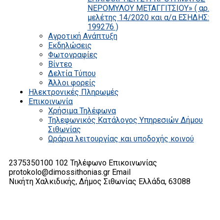
ΝΕΡΟΜΥΛΟΥ ΜΕΤΑΓΓΙΤΣΙΟΥ» ( αρ.
μελέτης 14/2020 και α/α ΕΣΗΔΗΣ:
199276 )
Αγροτική Ανάπτυξη
Εκδηλώσεις
Φωτογραφίες
Βίντεο
Δελτία Τύπου
Άλλοι φορείς
Ηλεκτρονικές Πληρωμές
Επικοινωνία
Χρήσιμα Τηλέφωνα
Τηλεφωνικός Κατάλογος Υπηρεσιών Δήμου
Σιθωνίας
Ωράρια λειτουργίας και υποδοχής κοινού
2375350100 102
Τηλέφωνο Επικοινωνίας
protokolo@dimossithonias.gr
Email
Νικήτη Χαλκιδικής, Δήμος Σιθωνίας
Ελλάδα, 63088