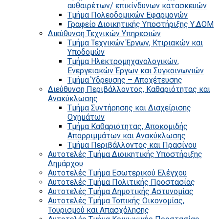
αυθαιρέτων/ επικίνδυνων κατασκευών
Τμήμα Πολεοδομικών Εφαρμογών
Γραφείο Διοικητικής Υποστήριξης Υ.ΔΟΜ
Διεύθυνση Τεχνικών Υπηρεσιών
Τμήμα Τεχνικών Έργων, Κτιριακών και
Υποδομών
Τμήμα Ηλεκτρομηχανολογικών,
Ενεργειακών Έργων και Συγκοινωνιών
Τμήμα Ύδρευσης – Αποχέτευσης
Διεύθυνση Περιβάλλοντος, Καθαριότητας και
Ανακύκλωσης
Τμήμα Συντήρησης και Διαχείρισης
Οχημάτων
Τμήμα Καθαριότητας, Αποκομιδής
Απορριμμάτων και Ανακύκλωσης
Τμήμα Περιβάλλοντος και Πρασίνου
Αυτοτελές Τμήμα Διοικητικής Υποστήριξης
Δημάρχου
Αυτοτελές Τμήμα Εσωτερικού Ελέγχου
Αυτοτελές Τμήμα Πολιτικής Προστασίας
Αυτοτελές Τμήμα Δημοτικής Αστυνομίας
Αυτοτελές Τμήμα Τοπικής Οικονομίας,
Τουρισμού και Απασχόλησης