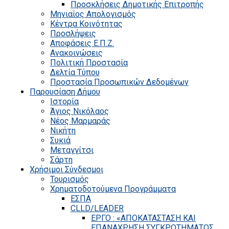
Προσκλήσεις Δημοτικής Επιτροπής
Μηνιαίος Απολογισμός
Κέντρα Κοινότητας
Προσλήψεις
Αποφάσεις Ε.Π.Ζ.
Ανακοινώσεις
Πολιτική Προστασία
Δελτία Τύπου
Προστασία Προσωπικών Δεδομένων
Παρουσίαση Δήμου
Ιστορία
Άγιος Νικόλαος
Νέος Μαρμαράς
Νικήτη
Συκιά
Μεταγγίτσι
Σάρτη
Χρήσιμοι Σύνδεσμοι
Τουρισμός
Χρηματοδοτούμενα Προγράμματα
ΕΣΠΑ
CLLD/LEADER
ΕΡΓΟ : «ΑΠΟΚΑΤΑΣΤΑΣΗ ΚΑΙ
ΕΠΑΝΑΧΡΗΣΗ ΣΥΓΚΡΟΤΗΜΑΤΟΣ