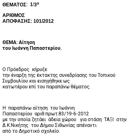
ο
ΘΕΜΑΤΟΣ
:
1
/
3
ΑΡΙΘΜΟΣ
ΑΠΟΦΑΣΗΣ: 101/2012
ΘΕΜΑ: Αίτηση
του Ιωάννη Παπαστερίου.
Ο Πρόεδρος
κήρυξε
την έναρξη της έκτακτης συνεδρίασης του Τοπικού
Συμβουλίου και εισηγήθηκε ως
κατωτέρου επί του παραπάνω θέματος.
Η
παραπάνω αίτηση
του Ιωάννη
Παπαστερίου
αριθ.πρωτ.83/19-6-2012
με την οποία ζητάει
άδεια χώρου
για στάση
ΤΑΞΙ
στην
Δ.Κ.Νικήτης
του Δήμου Σιθωνίας απέναντι
από το Δημοτικό σχολείο.