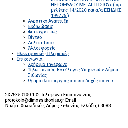
ΝΕΡΟΜΥΛΟΥ ΜΕΤΑΓΓΙΤΣΙΟΥ» ( αρ.
μελέτης 14/2020 και α/α ΕΣΗΔΗΣ:
199276 )
Αγροτική Ανάπτυξη
Εκδηλώσεις
Φωτογραφίες
Βίντεο
Δελτία Τύπου
Άλλοι φορείς
Ηλεκτρονικές Πληρωμές
Επικοινωνία
Χρήσιμα Τηλέφωνα
Τηλεφωνικός Κατάλογος Υπηρεσιών Δήμου
Σιθωνίας
Ωράρια λειτουργίας και υποδοχής κοινού
2375350100 102
Τηλέφωνο Επικοινωνίας
protokolo@dimossithonias.gr
Email
Νικήτη Χαλκιδικής, Δήμος Σιθωνίας
Ελλάδα, 63088