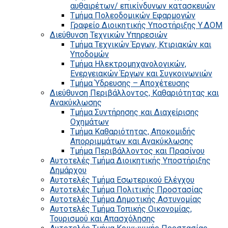
αυθαιρέτων/ επικίνδυνων κατασκευών
Τμήμα Πολεοδομικών Εφαρμογών
Γραφείο Διοικητικής Υποστήριξης Υ.ΔΟΜ
Διεύθυνση Τεχνικών Υπηρεσιών
Τμήμα Τεχνικών Έργων, Κτιριακών και
Υποδομών
Τμήμα Ηλεκτρομηχανολογικών,
Ενεργειακών Έργων και Συγκοινωνιών
Τμήμα Ύδρευσης – Αποχέτευσης
Διεύθυνση Περιβάλλοντος, Καθαριότητας και
Ανακύκλωσης
Τμήμα Συντήρησης και Διαχείρισης
Οχημάτων
Τμήμα Καθαριότητας, Αποκομιδής
Απορριμμάτων και Ανακύκλωσης
Τμήμα Περιβάλλοντος και Πρασίνου
Αυτοτελές Τμήμα Διοικητικής Υποστήριξης
Δημάρχου
Αυτοτελές Τμήμα Εσωτερικού Ελέγχου
Αυτοτελές Τμήμα Πολιτικής Προστασίας
Αυτοτελές Τμήμα Δημοτικής Αστυνομίας
Αυτοτελές Τμήμα Τοπικής Οικονομίας,
Τουρισμού και Απασχόλησης