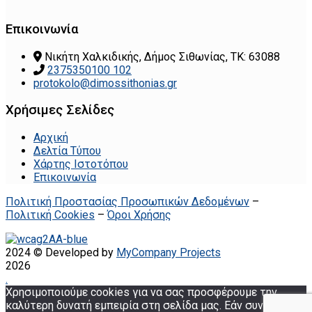
Επικοινωνία
Νικήτη Χαλκιδικής, Δήμος Σιθωνίας, ΤΚ: 63088
2375350100 102
protokolo@dimossithonias.gr
Χρήσιμες Σελίδες
Αρχική
Δελτία Τύπου
Χάρτης Ιστοτόπου
Επικοινωνία
Πολιτική Προστασίας Προσωπικών Δεδομένων
–
Πολιτική Cookies
–
Όροι Χρήσης
2024 © Developed by
MyCompany Projects
2026
.
Χρησιμοποιούμε cookies για να σας προσφέρουμε την
καλύτερη δυνατή εμπειρία στη σελίδα μας. Εάν συνεχίσετε