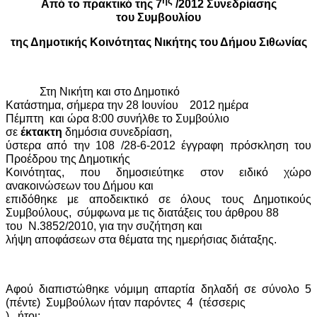
ης
Από το πρακτικό της 7
/2012 Συνεδρίασης
του Συμβουλίου
της Δημοτικής Κοινότητας Νικήτης του Δήμου Σιθωνίας
Στη Νικήτη και στο Δημοτικό
Κατάστημα, σήμερα την 28 Ιουνίου
2012 ημέρα
Πέμπτη
και ώρα 8:00 συνήλθε το Συμβούλιο
σε
έκτακτη
δημόσια συνεδρίαση,
ύστερα από την 108 /28-6-2012 έγγραφη πρόσκληση του
Προέδρου της Δημοτικής
Κοινότητας, που δημοσιεύτηκε στον ειδικό χώρο
ανακοινώσεων του Δήμου και
επιδόθηκε με αποδεικτικό σε όλους τους Δημοτικούς
Συμβούλους,
σύμφωνα με τις διατάξεις του άρθρου 88
του
Ν.3852/2010, για την συζήτηση και
λήψη αποφάσεων στα θέματα της ημερήσιας διάταξης.
Αφού διαπιστώθηκε νόμιμη απαρτία δηλαδή σε σύνολο 5
(πέντε)
Συμβούλων ήταν παρόντες
4
(τέσσερις
)
ήτοι: