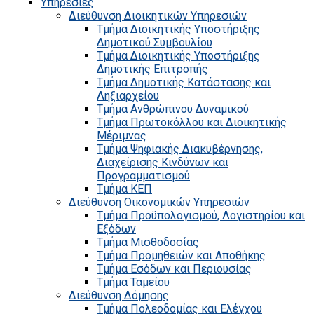
Υπηρεσίες
Διεύθυνση Διοικητικών Υπηρεσιών
Τμήμα Διοικητικής Υποστήριξης
Δημοτικού Συμβουλίου
Τμήμα Διοικητικής Υποστήριξης
Δημοτικής Επιτροπής
Τμήμα Δημοτικής Κατάστασης και
Ληξιαρχείου
Τμήμα Ανθρώπινου Δυναμικού
Τμήμα Πρωτοκόλλου και Διοικητικής
Μέριμνας
Τμήμα Ψηφιακής Διακυβέρνησης,
Διαχείρισης Κινδύνων και
Προγραμματισμού
Τμήμα ΚΕΠ
Διεύθυνση Οικονομικών Υπηρεσιών
Τμήμα Προϋπολογισμού, Λογιστηρίου και
Εξόδων
Τμήμα Μισθοδοσίας
Τμήμα Προμηθειών και Αποθήκης
Τμήμα Εσόδων και Περιουσίας
Τμήμα Ταμείου
Διεύθυνση Δόμησης
Τμήμα Πολεοδομίας και Ελέγχου