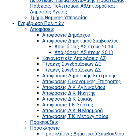
Αυτοτελές Τμήμα Κοινωνικής Προστασίας,
Παιδείας, Πολιτισμού, Αθλητισμού και
Δημόσιας Υγείας
Τμήμα Νομικής Υπηρεσίας
Ενημέρωση Πολιτών
Αποφάσεις
Αποφάσεις Δημάρχου
Αποφάσεις Δημοτικού Συμβουλίου
Αποφάσεις ΔΣ έτους 2014
Αποφάσεις ΔΣ έτους 2013
Κανονιστικές Αποφάσεις ΔΣ
Πίνακες Συνεδριάσεων ΔΕ
Πίνακες Συνεδριάσεων ΔΣ
Αποφάσεις Δημοτικής Επιτροπής
Αποφάσεις Οικονομικής Επιτροπής
Αποφάσεις Δ.Κ. Αγ.Νικολάου
Αποφάσεις Δ.Κ. Νικήτης
Αποφάσεις Δ.Κ. Συκιάς
Αποφάσεις Τ.Κ. Σάρτης
Αποφάσεις Δ.Κ. Ν.Μαρμαρά
Αποφάσεις Τ.Κ. Μεταγγιτσίου
Προκηρύξεις
Προσκλήσεις
Προσκλήσεις Δημοτικού Συμβουλίου