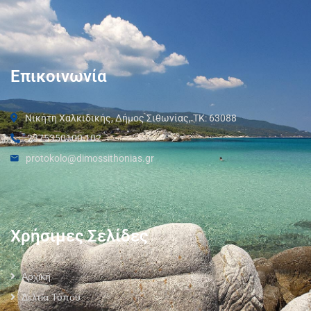
Επικοινωνία
Νικήτη Χαλκιδικής, Δήμος Σιθωνίας, ΤΚ: 63088
2375350100 102
protokolo@dimossithonias.gr
Χρήσιμες Σελίδες
Αρχική
Δελτία Τύπου