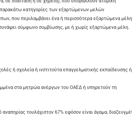
α, σε διάσταση ή σε χηρεία), που υποβάλλουν ατομική
ς παρακάτω κατηγορίες των εξαρτώμενων μελών
πων, που περιλαμβάνει ένα ή περισσότερα εξαρτώμενα μέλη
ι συνάψει σύμφωνο συμβίωσης, με ή χωρίς εξαρτώμενα μέλη.
σχολές ή σχολεία ή ινστιτούτα επαγγελματικής εκπαίδευσης ή
ραμμένα στα μητρώα ανέργων του ΟΑΕΔ ή υπηρετούν τη
 αναπηρίας τουλάχιστον 67% εφόσον είναι άγαμα, διαζευγμέ