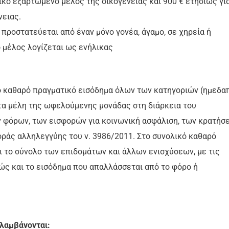
ικο εξαρτώμενο μέλος της οικογένειας και 900 € ετησίως γι
νειας.
 προστατεύεται από έναν μόνο γονέα, άγαμο, σε χηρεία ή
 μέλος λογίζεται ως ενήλικας
κό καθαρό πραγματικό εισόδημα όλων των κατηγοριών (ημεδα
τα μέλη της ωφελούμενης μονάδας στη διάρκεια του
ν φόρων, των εισφορών για κοινωνική ασφάλιση, των κρατήσ
φοράς αλληλεγγύης του ν. 3986/2011. Στο συνολικό καθαρό
 το σύνολο των επιδομάτων και άλλων ενισχύσεων, με τις
ώς και το εισόδημα που απαλλάσσεται από το φόρο ή
ιλαμβάνονται: