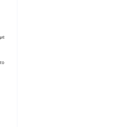
 με
το