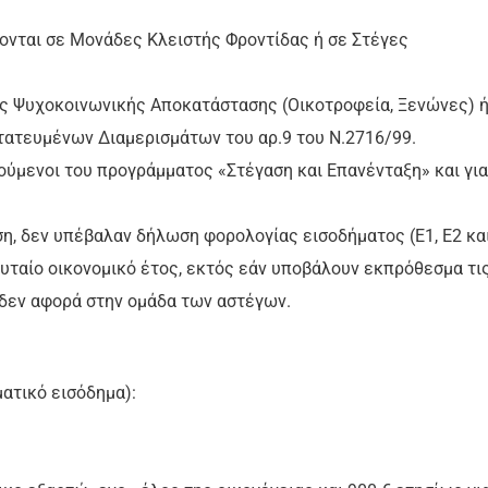
πονται σε Μονάδες Κλειστής Φροντίδας ή σε Στέγες
δες Ψυχοκοινωνικής Αποκατάστασης (Οικοτροφεία, Ξενώνες) 
ατευμένων Διαμερισμάτων του αρ.9 του Ν.2716/99.
ελούμενοι του προγράμματος «Στέγαση και Επανένταξη» και για
ση, δεν υπέβαλαν δήλωση φορολογίας εισοδήματος (Ε1, Ε2 κα
ευταίο οικονομικό έτος, εκτός εάν υποβάλουν εκπρόθεσμα τι
 δεν αφορά στην ομάδα των αστέγων.
ατικό εισόδημα):