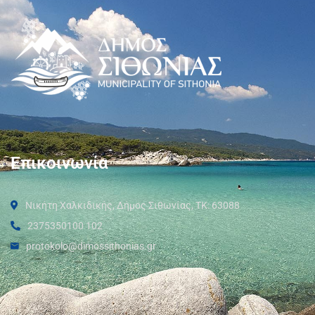
Επικοινωνία
Νικήτη Χαλκιδικής, Δήμος Σιθωνίας, ΤΚ: 63088
2375350100 102
protokolo@dimossithonias.gr