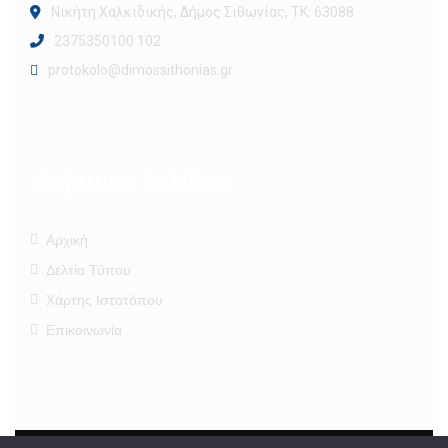
Νικήτη Χαλκιδικής, Δήμος Σιθωνίας, ΤΚ: 63088
2375350100 102
protokolo@dimossithonias.gr
Χρήσιμες Σελίδες
Αρχική
Δελτία Τύπου
Χάρτης Ιστοτόπου
Επικοινωνία