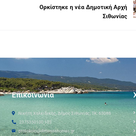
Ορκίστηκε η νέα Δημοτική Αρχή
Σιθωνίας
Επικοινωνία
Νικήτη Χαλκιδικής, Δήμος Σιθωνίας, ΤΚ: 63088
2375350100 102
protokolo@dimossithonias.gr