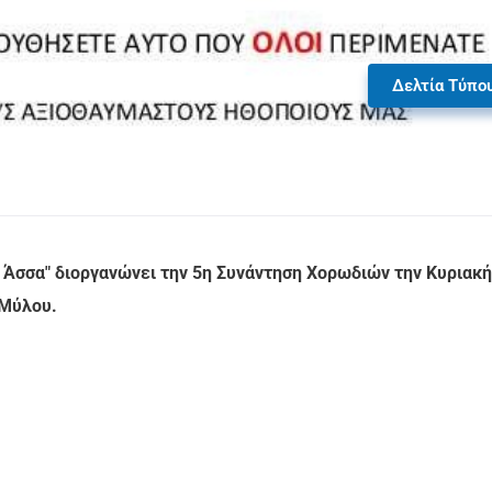
Δελτία Τύπο
 Άσσα" διοργανώνει την 5η Συνάντηση Χορωδιών την Κυριακή
 Μύλου.