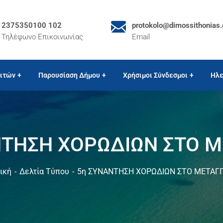
2375350100 102
protokolo@dimossithonias.
Τηλέφωνο Επικοινωνίας
Email
ιτών
Παρουσίαση Δήμου
Χρήσιμοι Σύνδεσμοι
Ηλε
ΤΗΣΗ ΧΟΡΩΔΙΩΝ ΣΤΟ Μ
ική
Δελτία Τύπου
5η ΣΥΝΑΝΤΗΣΗ ΧΟΡΩΔΙΩΝ ΣΤΟ ΜΕΤΑΓΓ