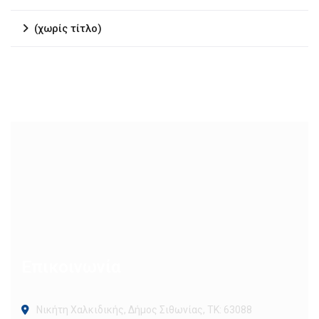
(χωρίς τίτλο)
Επικοινωνία
Νικήτη Χαλκιδικής, Δήμος Σιθωνίας, ΤΚ: 63088