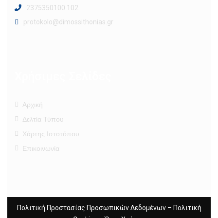
2375350100 102
protokolo@dimossithonias.gr
Χρήσιμες Σελίδες
Αρχική
Δελτία Τύπου
Χάρτης Ιστοτόπου
Επικοινωνία
Πολιτική Προστασίας Προσωπικών Δεδομένων
–
Πολιτική