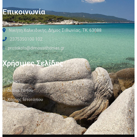
Επικοινωνία
Νικήτη Χαλκιδικής, Δήμος Σιθωνίας, ΤΚ: 63088
2375350100 102
protokolo@dimossithonias.gr
Χρήσιμες Σελίδες
Αρχική
Δελτία Τύπου
Χάρτης Ιστοτόπου
Επικοινωνία