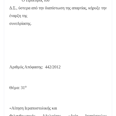
Ο Πρόεδρος του
Δ.Σ., ύστερα από την διαπίστωση της απαρτίας, κήρυξε την
έναρξη της
συνεδρίασης.
Αριθμός Απόφασης:
442/2012
ο
Θέμα: 31
«Αίτηση Ιεραποστολικής και
Φιλανθρωπικής Αδελφότης «Αγία Ισαπόστολος