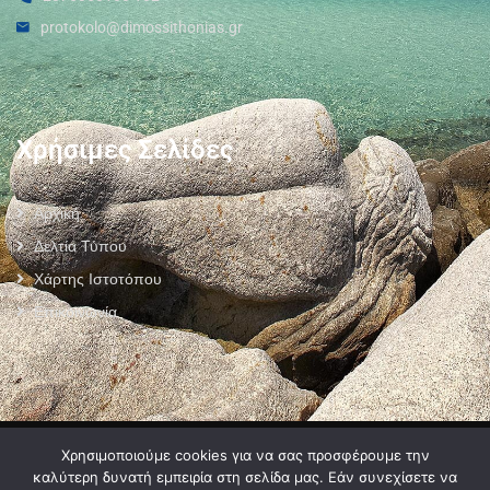
protokolo@dimossithonias.gr
Χρήσιμες Σελίδες
Αρχική
Δελτία Τύπου
Χάρτης Ιστοτόπου
Επικοινωνία
Πολιτική Προστασίας Προσωπικών Δεδομένων
–
Πολιτική Cookies
–
Χρησιμοποιούμε cookies για να σας προσφέρουμε την
Όροι Χρήσης
καλύτερη δυνατή εμπειρία στη σελίδα μας. Εάν συνεχίσετε να