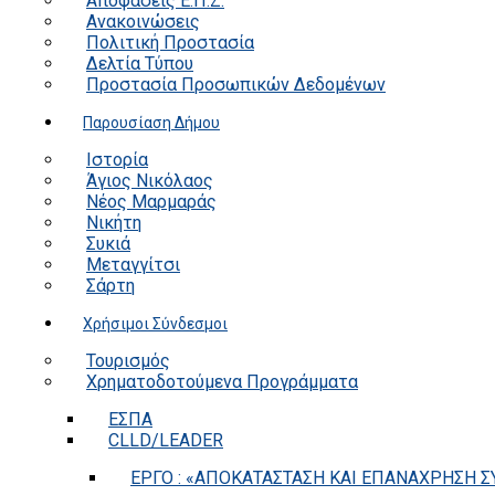
Αποφάσεις Ε.Π.Ζ.
Ανακοινώσεις
Πολιτική Προστασία
Δελτία Τύπου
Προστασία Προσωπικών Δεδομένων
Παρουσίαση Δήμου
Ιστορία
Άγιος Νικόλαος
Νέος Μαρμαράς
Νικήτη
Συκιά
Μεταγγίτσι
Σάρτη
Χρήσιμοι Σύνδεσμοι
Τουρισμός
Χρηματοδοτούμενα Προγράμματα
ΕΣΠΑ
CLLD/LEADER
ΕΡΓΟ : «ΑΠΟΚΑΤΑΣΤΑΣΗ ΚΑΙ ΕΠΑΝΑΧΡΗΣΗ ΣΥ