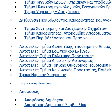
Τμήμα Τεχνικών Έργων, Κτιριακών και Υποδομώ
Τμήμα Ηλεκτρομηχανολογικών, Ενεργειακών Έρ
Τμήμα Ύδρευσης – Αποχέτευσης
Διεύθυνση Περιβάλλοντος, Καθαριότητας και Αν
Τμήμα Συντήρησης και Διαχείρισης Οχημάτων
Τμήμα Καθαριότητας, Αποκομιδής Απορριμμάτ
Τμήμα Περιβάλλοντος και Πρασίνου
Αυτοτελές Τμήμα Διοικητικής Υποστήριξης Δημάρ
Αυτοτελές Τμήμα Εσωτερικού Ελέγχου
Αυτοτελές Τμήμα Πολιτικής Προστασίας
Αυτοτελές Τμήμα Δημοτικής Αστυνομίας
Αυτοτελές Τμήμα Τοπικής Οικονομίας, Τουρισμού 
Αυτοτελές Τμήμα Κοινωνικής Προστασίας, Παιδεία
Τμήμα Νομικής Υπηρεσίας
Ενημέρωση Πολιτών
Αποφάσεις
Αποφάσεις Δημάρχου
Αποφάσεις Δημοτικού Συμβουλίου