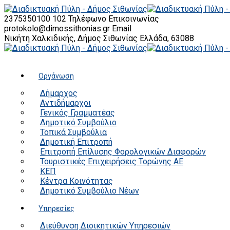
2375350100 102
Τηλέφωνο Επικοινωνίας
protokolo@dimossithonias.gr
Email
Νικήτη Χαλκιδικής, Δήμος Σιθωνίας
Ελλάδα, 63088
Οργάνωση
Δήμαρχος
Αντιδήμαρχοι
Γενικός Γραμματέας
Δημοτικό Συμβούλιο
Τοπικά Συμβούλια
Δημοτική Επιτροπή
Επιτροπή Επίλυσης Φορολογικών Διαφορών
Τουριστικές Επιχειρήσεις Τορώνης ΑΕ
ΚΕΠ
Κέντρα Κοινότητας
Δημοτικό Συμβούλιο Νέων
Υπηρεσίες
Διεύθυνση Διοικητικών Υπηρεσιών