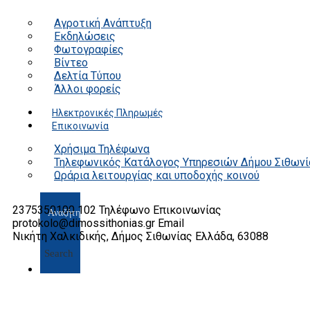
Αγροτική Ανάπτυξη
Εκδηλώσεις
Φωτογραφίες
Βίντεο
Δελτία Τύπου
Άλλοι φορείς
Ηλεκτρονικές Πληρωμές
Επικοινωνία
Χρήσιμα Τηλέφωνα
Τηλεφωνικός Κατάλογος Υπηρεσιών Δήμου Σιθωνί
Ωράρια λειτουργίας και υποδοχής κοινού
2375350100 102
Τηλέφωνο Επικοινωνίας
protokolo@dimossithonias.gr
Email
Νικήτη Χαλκιδικής, Δήμος Σιθωνίας
Ελλάδα, 63088
Search