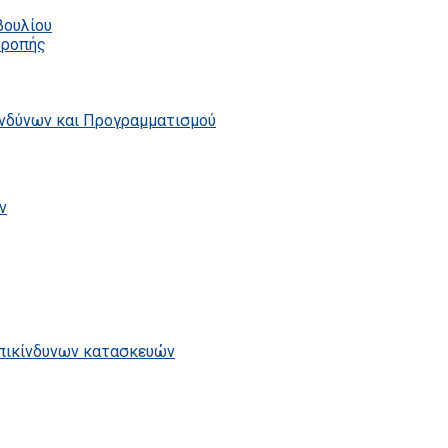
βουλίου
τροπής
ινδύνων και Προγραμματισμού
ν
επικίνδυνων κατασκευών