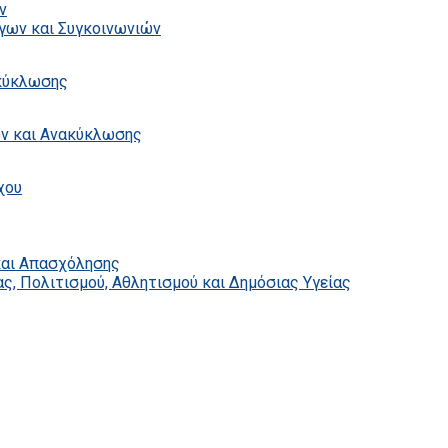
ν
γων και Συγκοινωνιών
ακύκλωσης
ων και Ανακύκλωσης
χου
και Απασχόλησης
ς, Πολιτισμού, Αθλητισμού και Δημόσιας Υγείας