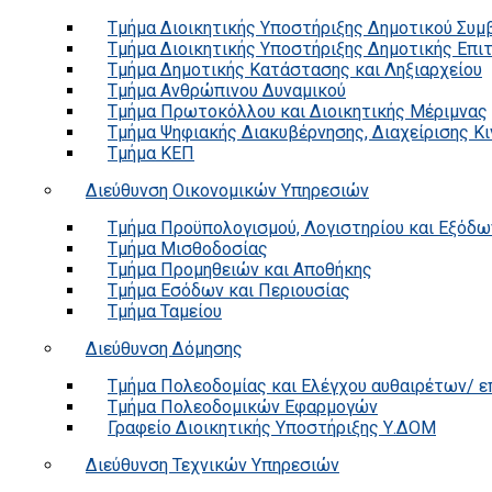
Τμήμα Διοικητικής Υποστήριξης Δημοτικού Συμ
Τμήμα Διοικητικής Υποστήριξης Δημοτικής Επι
Τμήμα Δημοτικής Κατάστασης και Ληξιαρχείου
Τμήμα Ανθρώπινου Δυναμικού
Τμήμα Πρωτοκόλλου και Διοικητικής Μέριμνας
Τμήμα Ψηφιακής Διακυβέρνησης, Διαχείρισης Κ
Τμήμα ΚΕΠ
Διεύθυνση Οικονομικών Υπηρεσιών
Τμήμα Προϋπολογισμού, Λογιστηρίου και Εξόδω
Τμήμα Μισθοδοσίας
Τμήμα Προμηθειών και Αποθήκης
Τμήμα Εσόδων και Περιουσίας
Τμήμα Ταμείου
Διεύθυνση Δόμησης
Τμήμα Πολεοδομίας και Ελέγχου αυθαιρέτων/ 
Τμήμα Πολεοδομικών Εφαρμογών
Γραφείο Διοικητικής Υποστήριξης Υ.ΔΟΜ
Διεύθυνση Τεχνικών Υπηρεσιών