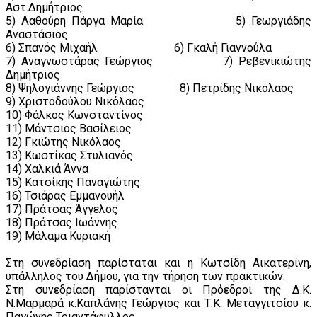
Αστ.Δημήτριος
5) Λαθούρη Πάργα Μαρία 5) Γεωργιάδης
Αναστάσιος
6) Σπανός Μιχαήλ 6) Γκαλή Γιαννούλα
7) Αναγνωστάρας Γεώργιος 7) Ρεβενικιώτης
Δημήτριος
8) Ψηλογιάννης Γεώργιος 8) Πετρίδης Νικόλαος
9) Χριστοδούλου Νικόλαος
10) Φάλκος Κωνσταντίνος
11) Μάντσιος Βασίλειος
12) Γκιώτης Νικόλαος
13) Κωστίκας Στυλιανός
14) Χαλκιά Άννα
15) Κατσίκης Παναγιώτης
16) Τσιάρας Εμμανουήλ
17) Πράτσας Άγγελος
18) Πράτσας Ιωάννης
19) Μάλαμα Κυριακή
Στη συνεδρίαση παρίσταται και η Κωτσίδη Αικατερίνη,
υπάλληλος του Δήμου, για την τήρηση των πρακτικών.
Στη συνεδρίαση παρίστανται οι Πρόεδροι της Δ.Κ.
Ν.Μαρμαρά κ.Καπλάνης Γεώργιος και Τ.Κ. Μεταγγιτσίου κ.
Παγώνης Τριαντάφυλλος.