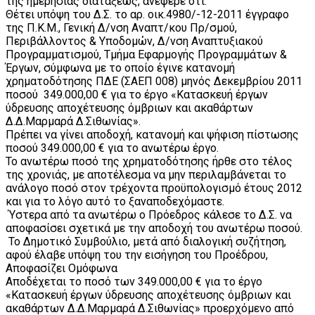
της ημερησίας διατάξεως, ανέφερε ότι:
Θέτει υπόψη του Δ.Σ. το αρ. οικ.4980/-12-2011 έγγραφο
της Π.Κ.Μ., Γενική Δ/νση Αναπτ/κου Πρ/σμού,
Περιβάλλοντος & Υποδομών, Δ/νση Αναπτυξιακού
Προγραμματισμού, Τμήμα Εφαρμογής Προγραμμάτων &
Έργων, σύμφωνα με το οποίο έγινε κατανομή
χρηματοδότησης ΠΔΕ (ΣΑΕΠ 008) μηνός Δεκεμβρίου 2011
ποσού 349.000,00 € για το έργο «Κατασκευή έργων
ύδρευσης αποχέτευσης όμβριων και ακαθάρτων
Δ.Δ.Μαρμαρά Δ.Σιθωνίας».
Πρέπει να γίνει αποδοχή, κατανομή και ψήφιση πίστωσης
ποσού 349.000,00 € για το ανωτέρω έργο.
Το ανωτέρω ποσό της χρηματοδότησης ήρθε στο τέλος
της χρονιάς, με αποτέλεσμα να μην περιλαμβάνεται το
ανάλογο ποσό στον τρέχοντα προϋπολογισμό έτους 2012
και για το λόγο αυτό το ξαναποδεχόμαστε.
Ύστερα από τα ανωτέρω ο Πρόεδρος κάλεσε το Δ.Σ. να
αποφασίσει σχετικά με την αποδοχή του ανωτέρω ποσού.
Το Δημοτικό Συμβούλιο, μετά από διαλογική συζήτηση,
αφού έλαβε υπόψη του την εισήγηση του Προέδρου,
Αποφασίζει Ομόφωνα
Αποδέχεται το ποσό των 349.000,00 € για το έργο
«Κατασκευή έργων ύδρευσης αποχέτευσης όμβριων και
ακαθάρτων Δ.Δ.Μαρμαρά Δ.Σιθωνίας» προερχόμενο από