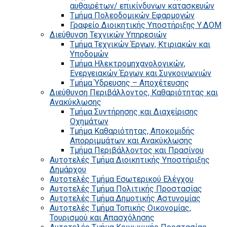
αυθαιρέτων/ επικίνδυνων κατασκευών
Τμήμα Πολεοδομικών Εφαρμογών
Γραφείο Διοικητικής Υποστήριξης Υ.ΔΟΜ
Διεύθυνση Τεχνικών Υπηρεσιών
Τμήμα Τεχνικών Έργων, Κτιριακών και
Υποδομών
Τμήμα Ηλεκτρομηχανολογικών,
Ενεργειακών Έργων και Συγκοινωνιών
Τμήμα Ύδρευσης – Αποχέτευσης
Διεύθυνση Περιβάλλοντος, Καθαριότητας και
Ανακύκλωσης
Τμήμα Συντήρησης και Διαχείρισης
Οχημάτων
Τμήμα Καθαριότητας, Αποκομιδής
Απορριμμάτων και Ανακύκλωσης
Τμήμα Περιβάλλοντος και Πρασίνου
Αυτοτελές Τμήμα Διοικητικής Υποστήριξης
Δημάρχου
Αυτοτελές Τμήμα Εσωτερικού Ελέγχου
Αυτοτελές Τμήμα Πολιτικής Προστασίας
Αυτοτελές Τμήμα Δημοτικής Αστυνομίας
Αυτοτελές Τμήμα Τοπικής Οικονομίας,
Τουρισμού και Απασχόλησης