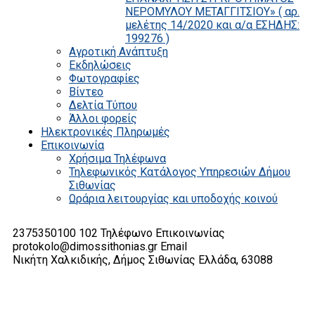
ΝΕΡΟΜΥΛΟΥ ΜΕΤΑΓΓΙΤΣΙΟΥ» ( αρ.
μελέτης 14/2020 και α/α ΕΣΗΔΗΣ:
199276 )
Αγροτική Ανάπτυξη
Εκδηλώσεις
Φωτογραφίες
Βίντεο
Δελτία Τύπου
Άλλοι φορείς
Ηλεκτρονικές Πληρωμές
Επικοινωνία
Χρήσιμα Τηλέφωνα
Τηλεφωνικός Κατάλογος Υπηρεσιών Δήμου
Σιθωνίας
Ωράρια λειτουργίας και υποδοχής κοινού
2375350100 102
Τηλέφωνο Επικοινωνίας
protokolo@dimossithonias.gr
Email
Νικήτη Χαλκιδικής, Δήμος Σιθωνίας
Ελλάδα, 63088