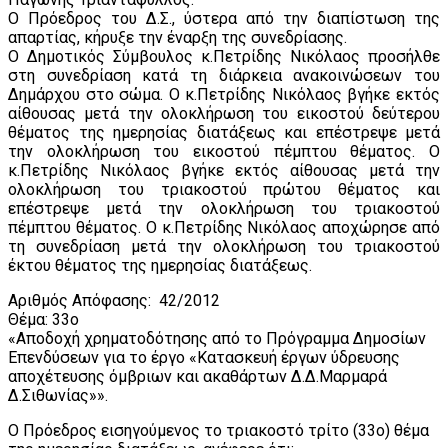
Ο Πρόεδρος του Δ.Σ., ύστερα από την διαπίστωση της
απαρτίας, κήρυξε την έναρξη της συνεδρίασης.
Ο Δημοτικός Σύμβουλος κ.Πετρίδης Νικόλαος προσήλθε
στη συνεδρίαση κατά τη διάρκεια ανακοινώσεων του
Δημάρχου στο σώμα. Ο κ.Πετρίδης Νικόλαος βγήκε εκτός
αίθουσας μετά την ολοκλήρωση του εικοστού δεύτερου
θέματος της ημερησίας διατάξεως και επέστρεψε μετά
την ολοκλήρωση του εικοστού πέμπτου θέματος. Ο
κ.Πετρίδης Νικόλαος βγήκε εκτός αίθουσας μετά την
ολοκλήρωση του τριακοστού πρώτου θέματος και
επέστρεψε μετά την ολοκλήρωση του τριακοστού
πέμπτου θέματος. Ο κ.Πετρίδης Νικόλαος αποχώρησε από
τη συνεδρίαση μετά την ολοκλήρωση του τριακοστού
έκτου θέματος της ημερησίας διατάξεως.
Αριθμός Απόφασης: 42/2012
Θέμα: 33ο
«Αποδοχή χρηματοδότησης από το Πρόγραμμα Δημοσίων
Επενδύσεων για το έργο «Κατασκευή έργων ύδρευσης
αποχέτευσης όμβριων και ακαθάρτων Δ.Δ.Μαρμαρά
Δ.Σιθωνίας»».
Ο Πρόεδρος εισηγούμενος το τριακοστό τρίτο (33o) θέμα