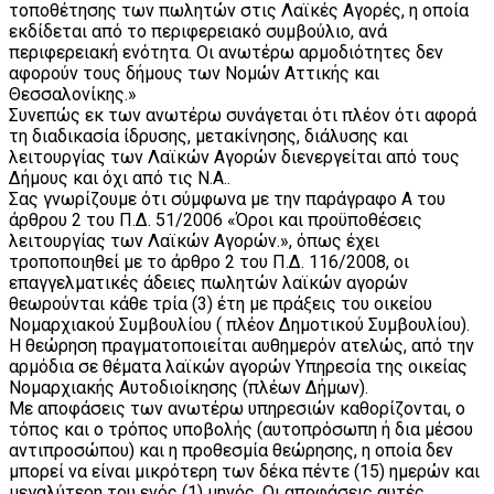
τοποθέτησης των πωλητών στις Λαϊκές Αγορές, η οποία
εκδίδεται από το περιφερειακό συμβούλιο, ανά
περιφερειακή ενότητα. Οι ανωτέρω αρμοδιότητες δεν
αφορούν τους δήμους των Νομών Αττικής και
Θεσσαλονίκης.»
Συνεπώς εκ των ανωτέρω συνάγεται ότι πλέον ότι αφορά
τη διαδικασία ίδρυσης, μετακίνησης, διάλυσης και
λειτουργίας των Λαϊκών Αγορών διενεργείται από τους
Δήμους και όχι από τις Ν.Α..
Σας γνωρίζουμε ότι σύμφωνα με την παράγραφο Α του
άρθρου 2 του Π.Δ. 51/2006 «Όροι και προϋποθέσεις
λειτουργίας των Λαϊκών Αγορών.», όπως έχει
τροποποιηθεί με το άρθρο 2 του Π.Δ. 116/2008, οι
επαγγελματικές άδειες πωλητών λαϊκών αγορών
θεωρούνται κάθε τρία (3) έτη με πράξεις του οικείου
Νομαρχιακού Συμβουλίου ( πλέον Δημοτικού Συμβουλίου).
Η θεώρηση πραγματοποιείται αυθημερόν ατελώς, από την
αρμόδια σε θέματα λαϊκών αγορών Υπηρεσία της οικείας
Νομαρχιακής Αυτοδιοίκησης (πλέων Δήμων).
Με αποφάσεις των ανωτέρω υπηρεσιών καθορίζονται, ο
τόπος και ο τρόπος υποβολής (αυτοπρόσωπη ή δια μέσου
αντιπροσώπου) και η προθεσμία θεώρησης, η οποία δεν
μπορεί να είναι μικρότερη των δέκα πέντε (15) ημερών και
μεγαλύτερη του ενός (1) μηνός. Οι αποφάσεις αυτές