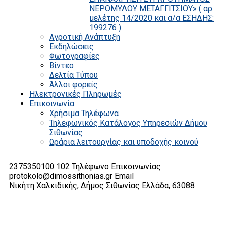
ΝΕΡΟΜΥΛΟΥ ΜΕΤΑΓΓΙΤΣΙΟΥ» ( αρ.
μελέτης 14/2020 και α/α ΕΣΗΔΗΣ:
199276 )
Αγροτική Ανάπτυξη
Εκδηλώσεις
Φωτογραφίες
Βίντεο
Δελτία Τύπου
Άλλοι φορείς
Ηλεκτρονικές Πληρωμές
Επικοινωνία
Χρήσιμα Τηλέφωνα
Τηλεφωνικός Κατάλογος Υπηρεσιών Δήμου
Σιθωνίας
Ωράρια λειτουργίας και υποδοχής κοινού
2375350100 102
Τηλέφωνο Επικοινωνίας
protokolo@dimossithonias.gr
Email
Νικήτη Χαλκιδικής, Δήμος Σιθωνίας
Ελλάδα, 63088