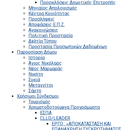
Προσκλήσεις Δημοτικής Επιτροπής
Μηνιαίος Απολογισμός
Κέντρα Κοινότητας
Προσλήψεις
Αποφάσεις Ε.Π.Ζ.
Ανακοινώσεις
Πολιτική Προστασία
Δελτία Τύπου
Προστασία Προσωπικών Δεδομένων
Παρουσίαση Δήμου
Ιστορία
Άγιος Νικόλαος
Νέος Μαρμαράς
Νικήτη
Συκιά
Μεταγγίτσι
Σάρτη
Χρήσιμοι Σύνδεσμοι
Τουρισμός
Χρηματοδοτούμενα Προγράμματα
ΕΣΠΑ
CLLD/LEADER
ΕΡΓΟ : «ΑΠΟΚΑΤΑΣΤΑΣΗ ΚΑΙ
ΕΠΑΝΑΧΡΗΣΗ ΣΥΓΚΡΟΤΗΜΑΤΟΣ