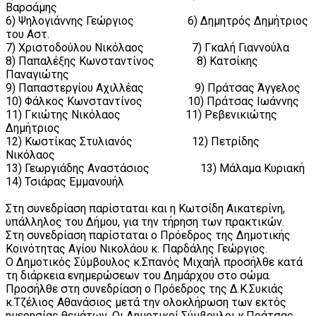
Βαρσάμης
6) Ψηλογιάννης Γεώργιος 6) Δημητρός Δημήτριος
του Αστ.
7) Χριστοδούλου Νικόλαος 7) Γκαλή Γιαννούλα
8) Παπαλέξης Κωνσταντίνος 8) Κατσίκης
Παναγιώτης
9) Παπαστεργίου Αχιλλέας 9) Πράτσας Άγγελος
10) Φάλκος Κωνσταντίνος 10) Πράτσας Ιωάννης
11) Γκιώτης Νικόλαος 11) Ρεβενικιώτης
Δημήτριος
12) Κωστίκας Στυλιανός 12) Πετρίδης
Νικόλαος
13) Γεωργιάδης Αναστάσιος 13) Μάλαμα Κυριακή
14) Τσιάρας Εμμανουήλ
Στη συνεδρίαση παρίσταται και η Κωτσίδη Αικατερίνη,
υπάλληλος του Δήμου, για την τήρηση των πρακτικών.
Στη συνεδρίαση παρίσταται ο Πρόεδρος της Δημοτικής
Κοινότητας Αγίου Νικολάου κ. Παρδάλης Γεώργιος.
Ο Δημοτικός Σύμβουλος κ.Σπανός Μιχαήλ προσήλθε κατά
τη διάρκεια ενημερώσεων του Δημάρχου στο σώμα.
Προσήλθε στη συνεδρίαση ο Πρόεδρος της Δ.Κ.Συκιάς
κ.Τζέλιος Αθανάσιος μετά την ολοκλήρωση των εκτός
ημερησίας θεμάτων. Οι Δημοτικοί Σύμβουλοι κ.Πράτσας