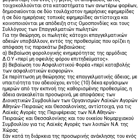
τοιχοκολλούνται στα καταστήματα των ανωτέρω φορέων,
δημοσιεύονται σε δύο τουλάχιστον ημερήσιες εφημερίδες
ή σε δύο ημερήσιες τοπικές εφημερίδες αντίστοιχα και
κοινοποιούνται με απόδειξη στις Ομοσπονδίες και τους
Συλλόγους των Επαγγελματιών πωλητών.
Για την θεώρηση, οι πωλητές κάτοχοι επαγγελματικών
αδειών υποβάλλουν, εντός της προθεσμίας που ορίζει η
απόφαση τις παρακάτω βεβαιώσεις:
α) Βεβαίωση φορολογικής ενημερότητας της αρμόδιας
Δ.Ο.Υ «περί μη οφειλής φόρου επιτηδεύματος».
β) Βεβαίωση του Ασφαλιστικού Φορέα «περί καταβολής
των ασφαλιστικών εισφορών».
Σε περίπτωση μη θεώρησης της επαγγελματικής άδειας, με
υπαιτιότητα του αδειούχου, εντός (10) δέκα εργάσιμων
ημερών από την εκπνοή της καθορισμένης προθεσμίας, η
άδεια ανακαλείται προσωρινά, με αποφάσεις των
Διοικητικών Συμβουλίων των Οργανισμών Λαϊκών Αγορών
Αθηνών-Πειραιώς και Θεσσαλονίκης, αντίστοιχα, για τις
Λαϊκές Αγορές της Περιφέρειας των Ν.Α Αθηνών-
Πειραιώς και Θεσσαλονίκης και του οικείου Νομαρχιακού
Συμβουλίου για τις Λαϊκές Αγορές των λοιπών Ν.Α. της
Χώρας.
Εάν κατά τη διάρκεια της προσωρινής ανάκλησης του ενός