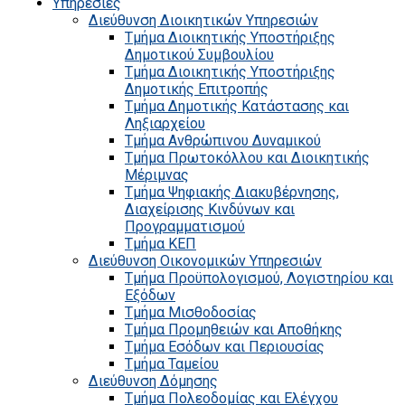
Υπηρεσίες
Διεύθυνση Διοικητικών Υπηρεσιών
Τμήμα Διοικητικής Υποστήριξης
Δημοτικού Συμβουλίου
Τμήμα Διοικητικής Υποστήριξης
Δημοτικής Επιτροπής
Τμήμα Δημοτικής Κατάστασης και
Ληξιαρχείου
Τμήμα Ανθρώπινου Δυναμικού
Τμήμα Πρωτοκόλλου και Διοικητικής
Μέριμνας
Τμήμα Ψηφιακής Διακυβέρνησης,
Διαχείρισης Κινδύνων και
Προγραμματισμού
Τμήμα ΚΕΠ
Διεύθυνση Οικονομικών Υπηρεσιών
Τμήμα Προϋπολογισμού, Λογιστηρίου και
Εξόδων
Τμήμα Μισθοδοσίας
Τμήμα Προμηθειών και Αποθήκης
Τμήμα Εσόδων και Περιουσίας
Τμήμα Ταμείου
Διεύθυνση Δόμησης
Τμήμα Πολεοδομίας και Ελέγχου