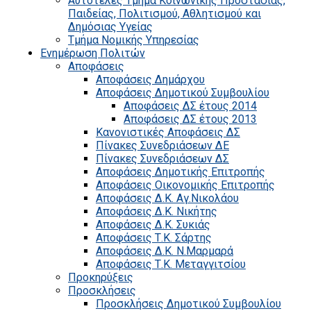
Αυτοτελές Τμήμα Κοινωνικής Προστασίας,
Παιδείας, Πολιτισμού, Αθλητισμού και
Δημόσιας Υγείας
Τμήμα Νομικής Υπηρεσίας
Ενημέρωση Πολιτών
Αποφάσεις
Αποφάσεις Δημάρχου
Αποφάσεις Δημοτικού Συμβουλίου
Αποφάσεις ΔΣ έτους 2014
Αποφάσεις ΔΣ έτους 2013
Κανονιστικές Αποφάσεις ΔΣ
Πίνακες Συνεδριάσεων ΔΕ
Πίνακες Συνεδριάσεων ΔΣ
Αποφάσεις Δημοτικής Επιτροπής
Αποφάσεις Οικονομικής Επιτροπής
Αποφάσεις Δ.Κ. Αγ.Νικολάου
Αποφάσεις Δ.Κ. Νικήτης
Αποφάσεις Δ.Κ. Συκιάς
Αποφάσεις Τ.Κ. Σάρτης
Αποφάσεις Δ.Κ. Ν.Μαρμαρά
Αποφάσεις Τ.Κ. Μεταγγιτσίου
Προκηρύξεις
Προσκλήσεις
Προσκλήσεις Δημοτικού Συμβουλίου