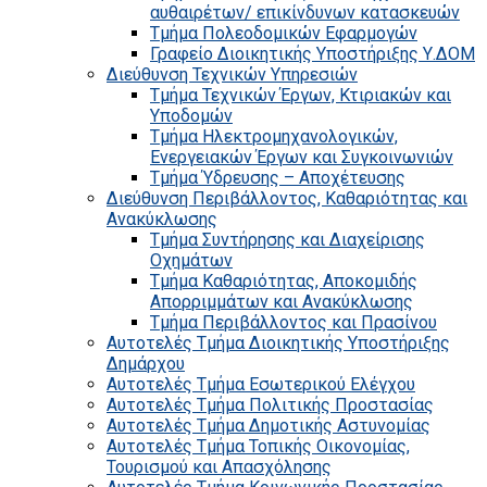
αυθαιρέτων/ επικίνδυνων κατασκευών
Τμήμα Πολεοδομικών Εφαρμογών
Γραφείο Διοικητικής Υποστήριξης Υ.ΔΟΜ
Διεύθυνση Τεχνικών Υπηρεσιών
Τμήμα Τεχνικών Έργων, Κτιριακών και
Υποδομών
Τμήμα Ηλεκτρομηχανολογικών,
Ενεργειακών Έργων και Συγκοινωνιών
Τμήμα Ύδρευσης – Αποχέτευσης
Διεύθυνση Περιβάλλοντος, Καθαριότητας και
Ανακύκλωσης
Τμήμα Συντήρησης και Διαχείρισης
Οχημάτων
Τμήμα Καθαριότητας, Αποκομιδής
Απορριμμάτων και Ανακύκλωσης
Τμήμα Περιβάλλοντος και Πρασίνου
Αυτοτελές Τμήμα Διοικητικής Υποστήριξης
Δημάρχου
Αυτοτελές Τμήμα Εσωτερικού Ελέγχου
Αυτοτελές Τμήμα Πολιτικής Προστασίας
Αυτοτελές Τμήμα Δημοτικής Αστυνομίας
Αυτοτελές Τμήμα Τοπικής Οικονομίας,
Τουρισμού και Απασχόλησης