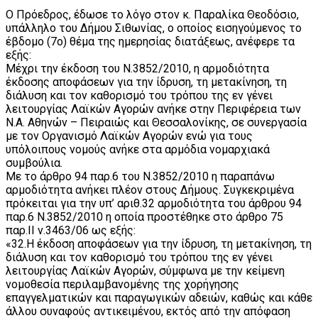
Ο Πρόεδρος, έδωσε το λόγο στον κ. Παραλίκα Θεοδόσιο,
υπάλληλο του Δήμου Σιθωνίας, ο οποίος εισηγούμενος το
έβδομο (7ο) θέμα της ημερησίας διατάξεως, ανέφερε τα
εξής:
Μέχρι την έκδοση του Ν.3852/2010, η αρμοδιότητα
έκδοσης αποφάσεων για την ίδρυση, τη μετακίνηση, τη
διάλυση και τον καθορισμό του τρόπου της εν γένει
λειτουργίας Λαϊκών Αγορών ανήκε στην Περιφέρεια των
Ν.Α. Αθηνών – Πειραιώς και Θεσσαλονίκης, σε συνεργασία
με τον Οργανισμό Λαϊκών Αγορών ενώ για τους
υπόλοιπους νομούς ανήκε στα αρμόδια νομαρχιακά
συμβούλια.
Με το άρθρο 94 παρ.6 του Ν.3852/2010 η παραπάνω
αρμοδιότητα ανήκει πλέον στους Δήμους. Συγκεκριμένα
πρόκειται για την υπ’ αριθ.32 αρμοδιότητα του άρθρου 94
παρ.6 Ν.3852/2010 η οποία προστέθηκε στο άρθρο 75
παρ.II ν.3463/06 ως εξής:
«32.Η έκδοση αποφάσεων για την ίδρυση, τη μετακίνηση, τη
διάλυση και τον καθορισμό του τρόπου της εν γένει
λειτουργίας Λαϊκών Αγορών, σύμφωνα με την κείμενη
νομοθεσία περιλαμβανομένης της χορήγησης
επαγγελματικών και παραγωγικών αδειών, καθώς και κάθε
άλλου συναφούς αντικειμένου, εκτός από την απόφαση