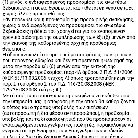
(1) μηνός, ο ενδιαφερόμενος προσκομίσει τις ανωτέρω
βεβαιώσεις, η άδεια θεωρείται και τίθεται εκ νέου σε ισχύ,
χωρίς άλλες προϋποθέσεις.
Εάν παρέλθει και η προθεσμία της προσωρινής ανάκλησης,
χωρίς ο ενδιαφερόμενος να προσκομίσει τις ανωτέρω
βεβαιώσεις η άδεια του χορηγείται για το εναπομείναν
χρονικό διάστημα της συμπλήρωσης των έξι (6) μηνών από
την εκπνοή της καθορισμένης αρχικής προθεσμίας
θεώρησης.
Η άδεια ανακαλείται οριστικά με αποφάσεις των φορέων
του παρόντος εδαφίου και δεν επιτρέπεται η θεώρησή της,
μετά την πάροδο έξι (6) μηνών από την εκπνοή της
καθορισμένης προθεσμίας. (παρ.4Α άρθρου 2 Π.Δ. 51/2006
(ΦΕΚ 53/13.03.2006 τεύχος Α) όπως τροποποιήθηκε με την
παρ. 2 του άρθρου 2 του Π.Δ. 116/20.08.2008 (ΦΕΚ
179/28.08.2008 τεύχος Α΄)
Μετά από τα παραπάνω και προκειμένου να εκδοθεί από
την υπηρεσία μας, η απόφαση με την οποία θα καθορίζονται
ο τόπος και ο τρόπος υποβολής των αιτήσεων
(αυτοπρόσωπη ή δια μέσου αντιπροσώπου), η προθεσμία
υποβολής και τα δικαιολογητικά που θα προσκομίσουν οι
ενδιαφερόμενοι επαγγελματίες πωλητές, παρακαλούμε να
εγκρίνεται την θεώρηση των Επαγγελματικών αδειών
πωλητών Λαϊκών Αγορών Δήμου Σιθωνίας, που έχουν