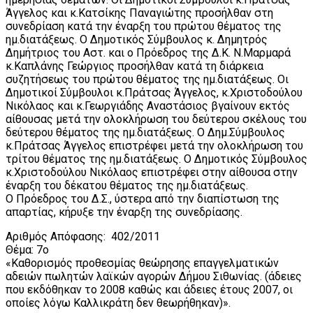
Άγγελος και κ.Κατσίκης Παναγιώτης προσήλθαν στη
συνεδρίαση κατά την έναρξη του πρώτου θέματος της
ημ.διατάξεως. Ο Δημοτικός Σύμβουλος κ. Δημητρός
Δημήτριος του Αστ. και ο Πρόεδρος της Δ.Κ. Ν.Μαρμαρά
κ.Καπλάνης Γεώργιος προσήλθαν κατά τη διάρκεια
συζητήσεως του πρώτου θέματος της ημ.διατάξεως. Οι
Δημοτικοί Σύμβουλοι κ.Πράτσας Άγγελος, κ.Χριστοδούλου
Νικόλαος και κ.Γεωργιάδης Αναστάσιος βγαίνουν εκτός
αίθουσας μετά την ολοκλήρωση του δεύτερου σκέλους του
δεύτερου θέματος της ημ.διατάξεως. Ο Δημ.Σύμβουλος
κ.Πράτσας Άγγελος επιστρέφει μετά την ολοκλήρωση του
τρίτου θέματος της ημ.διατάξεως. Ο Δημοτικός Σύμβουλος
κ.Χριστοδούλου Νικόλαος επιστρέφει στην αίθουσα στην
έναρξη του δέκατου θέματος της ημ.διατάξεως.
Ο Πρόεδρος του Δ.Σ., ύστερα από την διαπίστωση της
απαρτίας, κήρυξε την έναρξη της συνεδρίασης.
Αριθμός Απόφασης: 402/2011
Θέμα: 7ο
«Καθορισμός προθεσμίας θεώρησης επαγγελματικών
αδειών πωλητών λαϊκών αγορών Δήμου Σιθωνίας. (άδειες
που εκδόθηκαν το 2008 καθώς και άδειες έτους 2007, οι
οποίες λόγω Καλλικράτη δεν θεωρήθηκαν)».