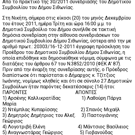
Από το πρακτικό της 30/2011 συνεδρίασης του Δημοτικού
Συμβουλίου του Δήμου Σιθωνίας.
Στη Νικήτη, σήμερα στις είκοσι (20) του μηνός Δεκεμβρίου
του έτους 2011, ημέρα Τρίτη και ώρα 16:00 μ.μ. το
Δημοτικό Συμβούλιο του Δήμου συνήλθε σε τακτική
δημόσια συνεδρίαση στην αίθουσα συνεδριάσεων του
Δημοτικού Συμβουλίου Δήμου Σιθωνίας, ύστερα από την με
αριθμό πρωτ.: 20303/16-12-2011 έγγραφη πρόσκληση του
Προέδρου του Δημοτικού Συμβουλίου Δήμου Σιθωνίας, η
οποία επιδόθηκε και δημοσιεύθηκε νόμιμα, σύμφωνα με τις
διατάξεις του άρθρου 67 του Ν.3852/2010 (ΦΕΚ Α' 87).
Πριν από την έναρξη της συνεδρίασης αυτής, ο Πρόεδρος
διαπίστωσε ότι παρίσταται ο Δήμαρχος κ. Τζίτζιος
Ιωάννης, νομίμως κληθείς και ότι σε σύνολο 27 Δημοτικών
Συμβούλων ήταν παρόντες δεκατέσσερις (14) ήτοι:
ΠΑΡΟΝΤΕΣ ΑΠΟΝΤΕΣ
1) Αρσένης Καλλικρατίδας 1) Λαθούρη Πάργα
Μαρία
2) Ντέμπλας Κυπαρίσσης 2) Σπανός Μιχαήλ
3) Δημητρός Δημήτριος του Αλεξ. 3) Παστογιάννης
Γεώργιος
4) Λογοτριβή Ελένη 4) Μάντσιος Βασίλειος
5) Αναγνωστάρας Γεώργιος 5) Γιοβανούδας