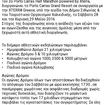
Τον 3ο Porto Carras Half Marathon powered by Xterra,
διοργανώνει το Porto Carras Grand Resort σε συνεργασία με
την XTERRA Greece, υπό την αιγίδα του Δήμου Σιθωνίας &
του Τουριστικού Οργανισμού Χαλκιδικής, το Σάββατο 28
και την Κυριακή 29 Μαΐου 2016.
Στόχος της διοργάνωσης είναι η ανάδειξη των αξιών του
ευ αγωνίζεσθαι και της ευγενούς άμιλλας μέσα από την
ξεχωριστή αυτή αθλητική διοργάνωση.
Το διήμερο αθλητικών εκδηλώσεων περιλαμβάνει:
• Ημιμαραθώνιο Δρόμο 21 χιλιομέτρων
• Αγώνες Δρόμου 5 & 10 χιλιομέτρων
• Κολυμβητικό αγώνα 1000, 2500 & 5000 μέτρων
• Παιδικό αγώνα Δρόμου
• Παιδικό αγώνα Κολύμβησης
Αγώνες Δρόμου:
Οι αγώνες Δρόμου όλων των αποστάσεων θα διεξαχθούν
το απόγευμα του Σαββάτου με ώρα εκκίνησης 17:30 , σε
πανέμορφες χωμάτινες και ασφάλτινες διαδρομές χωρίς
τεχνικές δυσκολίες, που διασχίζουν το μαγευτικό
κατάφυτο τοπίο των 17 χιλιάδων στρεμμάτων που
περιβάλει τις εγκαταστάσεις του συγκροτήματος. Σε όλη