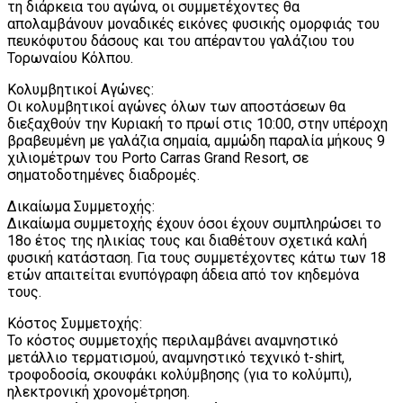
τη διάρκεια του αγώνα, οι συμμετέχοντες θα
απολαμβάνουν μοναδικές εικόνες φυσικής ομορφιάς του
πευκόφυτου δάσους και του απέραντου γαλάζιου του
Τορωναίου Κόλπου.
Κολυμβητικοί Αγώνες:
Οι κολυμβητικοί αγώνες όλων των αποστάσεων θα
διεξαχθούν την Κυριακή το πρωί στις 10:00, στην υπέροχη
βραβευμένη με γαλάζια σημαία, αμμώδη παραλία μήκους 9
χιλιομέτρων του Porto Carras Grand Resort, σε
σηματοδοτημένες διαδρομές.
Δικαίωμα Συμμετοχής:
Δικαίωμα συμμετοχής έχουν όσοι έχουν συμπληρώσει το
18ο έτος της ηλικίας τους και διαθέτουν σχετικά καλή
φυσική κατάσταση. Για τους συμμετέχοντες κάτω των 18
ετών απαιτείται ενυπόγραφη άδεια από τον κηδεμόνα
τους.
Κόστος Συμμετοχής:
Το κόστος συμμετοχής περιλαμβάνει αναμνηστικό
μετάλλιο τερματισμού, αναμνηστικό τεχνικό t-shirt,
τροφοδοσία, σκουφάκι κολύμβησης (για το κολύμπι),
ηλεκτρονική χρονομέτρηση.