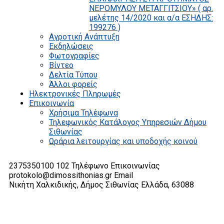
ΝΕΡΟΜΥΛΟΥ ΜΕΤΑΓΓΙΤΣΙΟΥ» ( αρ.
μελέτης 14/2020 και α/α ΕΣΗΔΗΣ:
199276 )
Αγροτική Ανάπτυξη
Εκδηλώσεις
Φωτογραφίες
Βίντεο
Δελτία Τύπου
Άλλοι φορείς
Ηλεκτρονικές Πληρωμές
Επικοινωνία
Χρήσιμα Τηλέφωνα
Τηλεφωνικός Κατάλογος Υπηρεσιών Δήμου
Σιθωνίας
Ωράρια λειτουργίας και υποδοχής κοινού
2375350100 102
Τηλέφωνο Επικοινωνίας
protokolo@dimossithonias.gr
Email
Νικήτη Χαλκιδικής, Δήμος Σιθωνίας
Ελλάδα, 63088