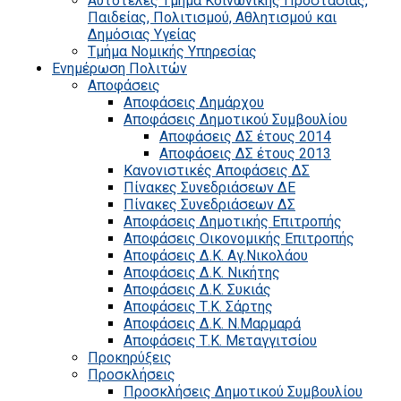
Αυτοτελές Τμήμα Κοινωνικής Προστασίας,
Παιδείας, Πολιτισμού, Αθλητισμού και
Δημόσιας Υγείας
Τμήμα Νομικής Υπηρεσίας
Ενημέρωση Πολιτών
Αποφάσεις
Αποφάσεις Δημάρχου
Αποφάσεις Δημοτικού Συμβουλίου
Αποφάσεις ΔΣ έτους 2014
Αποφάσεις ΔΣ έτους 2013
Κανονιστικές Αποφάσεις ΔΣ
Πίνακες Συνεδριάσεων ΔΕ
Πίνακες Συνεδριάσεων ΔΣ
Αποφάσεις Δημοτικής Επιτροπής
Αποφάσεις Οικονομικής Επιτροπής
Αποφάσεις Δ.Κ. Αγ.Νικολάου
Αποφάσεις Δ.Κ. Νικήτης
Αποφάσεις Δ.Κ. Συκιάς
Αποφάσεις Τ.Κ. Σάρτης
Αποφάσεις Δ.Κ. Ν.Μαρμαρά
Αποφάσεις Τ.Κ. Μεταγγιτσίου
Προκηρύξεις
Προσκλήσεις
Προσκλήσεις Δημοτικού Συμβουλίου