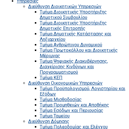
Υπηρεσίες
Διεύθυνση Διοικητικών Υπηρεσιών
Τμήμα Διοικητικής Υποστήριξης
Δημοτικού Συμβουλίου
Τμήμα Διοικητικής Υποστήριξης
Δημοτικής Επιτροπής
Τμήμα Δημοτικής Κατάστασης και
Ληξιαρχείου
Τμήμα Ανθρώπινου Δυναμικού
Τμήμα Πρωτοκόλλου και Διοικητικής
Μέριμνας
Τμήμα Ψηφιακής Διακυβέρνησης,
Διαχείρισης Κινδύνων και
Προγραμματισμού
Τμήμα ΚΕΠ
Διεύθυνση Οικονομικών Υπηρεσιών
Τμήμα Προϋπολογισμού, Λογιστηρίου και
Εξόδων
Τμήμα Μισθοδοσίας
Τμήμα Προμηθειών και Αποθήκης
Τμήμα Εσόδων και Περιουσίας
Τμήμα Ταμείου
Διεύθυνση Δόμησης
Τμήμα Πολεοδομίας και Ελέγχου