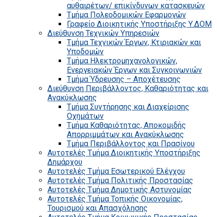
αυθαιρέτων/ επικίνδυνων κατασκευών
Τμήμα Πολεοδομικών Εφαρμογών
Γραφείο Διοικητικής Υποστήριξης Υ.ΔΟΜ
Διεύθυνση Τεχνικών Υπηρεσιών
Τμήμα Τεχνικών Έργων, Κτιριακών και
Υποδομών
Τμήμα Ηλεκτρομηχανολογικών,
Ενεργειακών Έργων και Συγκοινωνιών
Τμήμα Ύδρευσης – Αποχέτευσης
Διεύθυνση Περιβάλλοντος, Καθαριότητας και
Ανακύκλωσης
Τμήμα Συντήρησης και Διαχείρισης
Οχημάτων
Τμήμα Καθαριότητας, Αποκομιδής
Απορριμμάτων και Ανακύκλωσης
Τμήμα Περιβάλλοντος και Πρασίνου
Αυτοτελές Τμήμα Διοικητικής Υποστήριξης
Δημάρχου
Αυτοτελές Τμήμα Εσωτερικού Ελέγχου
Αυτοτελές Τμήμα Πολιτικής Προστασίας
Αυτοτελές Τμήμα Δημοτικής Αστυνομίας
Αυτοτελές Τμήμα Τοπικής Οικονομίας,
Τουρισμού και Απασχόλησης