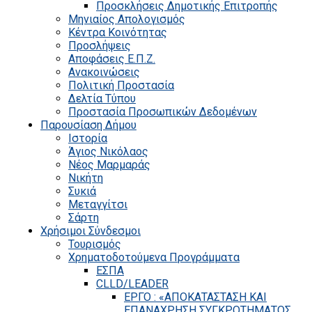
Προσκλήσεις Δημοτικής Επιτροπής
Μηνιαίος Απολογισμός
Κέντρα Κοινότητας
Προσλήψεις
Αποφάσεις Ε.Π.Ζ.
Ανακοινώσεις
Πολιτική Προστασία
Δελτία Τύπου
Προστασία Προσωπικών Δεδομένων
Παρουσίαση Δήμου
Ιστορία
Άγιος Νικόλαος
Νέος Μαρμαράς
Νικήτη
Συκιά
Μεταγγίτσι
Σάρτη
Χρήσιμοι Σύνδεσμοι
Τουρισμός
Χρηματοδοτούμενα Προγράμματα
ΕΣΠΑ
CLLD/LEADER
ΕΡΓΟ : «ΑΠΟΚΑΤΑΣΤΑΣΗ ΚΑΙ
ΕΠΑΝΑΧΡΗΣΗ ΣΥΓΚΡΟΤΗΜΑΤΟΣ