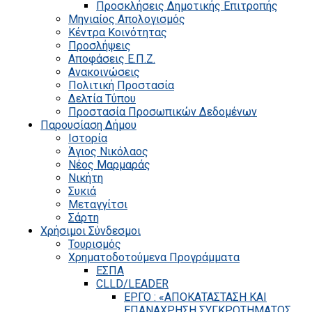
Προσκλήσεις Δημοτικής Επιτροπής
Μηνιαίος Απολογισμός
Κέντρα Κοινότητας
Προσλήψεις
Αποφάσεις Ε.Π.Ζ.
Ανακοινώσεις
Πολιτική Προστασία
Δελτία Τύπου
Προστασία Προσωπικών Δεδομένων
Παρουσίαση Δήμου
Ιστορία
Άγιος Νικόλαος
Νέος Μαρμαράς
Νικήτη
Συκιά
Μεταγγίτσι
Σάρτη
Χρήσιμοι Σύνδεσμοι
Τουρισμός
Χρηματοδοτούμενα Προγράμματα
ΕΣΠΑ
CLLD/LEADER
ΕΡΓΟ : «ΑΠΟΚΑΤΑΣΤΑΣΗ ΚΑΙ
ΕΠΑΝΑΧΡΗΣΗ ΣΥΓΚΡΟΤΗΜΑΤΟΣ