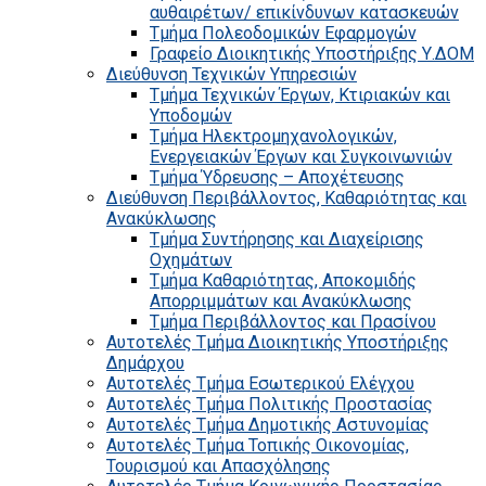
αυθαιρέτων/ επικίνδυνων κατασκευών
Τμήμα Πολεοδομικών Εφαρμογών
Γραφείο Διοικητικής Υποστήριξης Υ.ΔΟΜ
Διεύθυνση Τεχνικών Υπηρεσιών
Τμήμα Τεχνικών Έργων, Κτιριακών και
Υποδομών
Τμήμα Ηλεκτρομηχανολογικών,
Ενεργειακών Έργων και Συγκοινωνιών
Τμήμα Ύδρευσης – Αποχέτευσης
Διεύθυνση Περιβάλλοντος, Καθαριότητας και
Ανακύκλωσης
Τμήμα Συντήρησης και Διαχείρισης
Οχημάτων
Τμήμα Καθαριότητας, Αποκομιδής
Απορριμμάτων και Ανακύκλωσης
Τμήμα Περιβάλλοντος και Πρασίνου
Αυτοτελές Τμήμα Διοικητικής Υποστήριξης
Δημάρχου
Αυτοτελές Τμήμα Εσωτερικού Ελέγχου
Αυτοτελές Τμήμα Πολιτικής Προστασίας
Αυτοτελές Τμήμα Δημοτικής Αστυνομίας
Αυτοτελές Τμήμα Τοπικής Οικονομίας,
Τουρισμού και Απασχόλησης