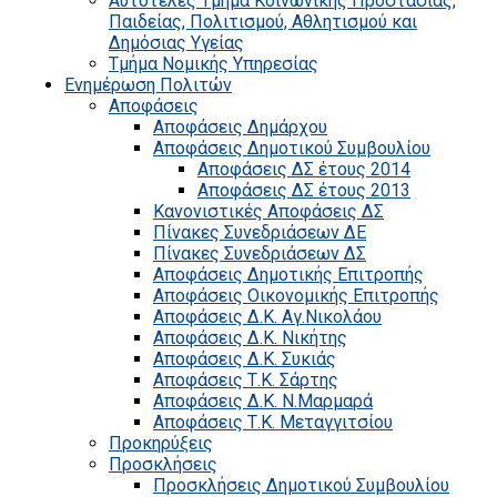
Αυτοτελές Τμήμα Κοινωνικής Προστασίας,
Παιδείας, Πολιτισμού, Αθλητισμού και
Δημόσιας Υγείας
Τμήμα Νομικής Υπηρεσίας
Ενημέρωση Πολιτών
Αποφάσεις
Αποφάσεις Δημάρχου
Αποφάσεις Δημοτικού Συμβουλίου
Αποφάσεις ΔΣ έτους 2014
Αποφάσεις ΔΣ έτους 2013
Κανονιστικές Αποφάσεις ΔΣ
Πίνακες Συνεδριάσεων ΔΕ
Πίνακες Συνεδριάσεων ΔΣ
Αποφάσεις Δημοτικής Επιτροπής
Αποφάσεις Οικονομικής Επιτροπής
Αποφάσεις Δ.Κ. Αγ.Νικολάου
Αποφάσεις Δ.Κ. Νικήτης
Αποφάσεις Δ.Κ. Συκιάς
Αποφάσεις Τ.Κ. Σάρτης
Αποφάσεις Δ.Κ. Ν.Μαρμαρά
Αποφάσεις Τ.Κ. Μεταγγιτσίου
Προκηρύξεις
Προσκλήσεις
Προσκλήσεις Δημοτικού Συμβουλίου