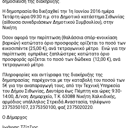
δημοσίευση της διακήρυξης.
Η δημοπρασία θα διεξαχθεί την 1η Ιουνίου 2016 ημέρα
Τετάρτη ώρα 09:30 π.μ. στο Δημοτικό κατάστημα Σιθωνίας
(αίθουσα συνεδριάσεων Δημοτικού Συμβουλίου), στην
Νικήτη.
Όσον αφορά την περίπτωση (θαλάσσια σπόρ-ενοικίαση
βαρκών) κατώτατο όριο προσφοράς ορίζεται το ποσό των
εικοσιπέντε (25,00 €), ανά τετραγωνικό μέτρο. Ενώ για την
περίπτωση ομπρέλες ξαπλώστρες κατώτατο όριο
προσφοράς ορίζεται το ποσό των δώδεκα (12,00 €), ανά
τετραγωνικό μέτρο.
Πληροφορίες και αντίγραφα της διακήρυξης της
δημοπρασίας παρέχονται με την καταβολή του ποσού των
5€ για την αναπαραγωγή τους, από την Τεχνική Υπηρεσία
του Δήμου Σιθωνίας, Δευτέρα έως Πέμπτη και ώρες 9:30-
14:00, Δ/νση: Δημαρχείο, Τ.Κ. 63088 Νικήτη Χαλκιδικής,
αρμόδιος υπάλληλος Στρειδά Αναστασία, τηλέφωνο
2375350107, 2375350100, φαξ 2375020220.
Ο Δήμαρχος
Ιωάννης Τζίτζιος