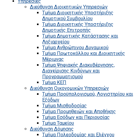
Υπηρεσίες
Διεύθυνση Διοικητικών Υπηρεσιών
Τμήμα Διοικητικής Υποστήριξης
Δημοτικού Συμβουλίου
Τμήμα Διοικητικής Υποστήριξης
Δημοτικής Επιτροπής
Τμήμα Δημοτικής Κατάστασης και
Ληξιαρχείου
Τμήμα Ανθρώπινου Δυναμικού
Τμήμα Πρωτοκόλλου και Διοικητικής
Μέριμνας
Τμήμα Ψηφιακής Διακυβέρνησης,
Διαχείρισης Κινδύνων και
Προγραμματισμού
Τμήμα ΚΕΠ
Διεύθυνση Οικονομικών Υπηρεσιών
Τμήμα Προϋπολογισμού, Λογιστηρίου και
Εξόδων
Τμήμα Μισθοδοσίας
Τμήμα Προμηθειών και Αποθήκης
Τμήμα Εσόδων και Περιουσίας
Τμήμα Ταμείου
Διεύθυνση Δόμησης
Τμήμα Πολεοδομίας και Ελέγχου