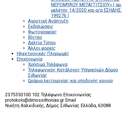
ΝΕΡΟΜΥΛΟΥ ΜΕΤΑΓΓΙΤΣΙΟΥ» ( αρ.
μελέτης 14/2020 και α/α ΕΣΗΔΗΣ:
199276 )
Αγροτική Ανάπτυξη
Εκδηλώσεις
Φωτογραφίες
Βίντεο
Δελτία Τύπου
Άλλοι φορείς
Ηλεκτρονικές Πληρωμές
Επικοινωνία
Χρήσιμα Τηλέφωνα
Τηλεφωνικός Κατάλογος Υπηρεσιών Δήμου
Σιθωνίας
Ωράρια λειτουργίας και υποδοχής κοινού
2375350100 102
Τηλέφωνο Επικοινωνίας
protokolo@dimossithonias.gr
Email
Νικήτη Χαλκιδικής, Δήμος Σιθωνίας
Ελλάδα, 63088