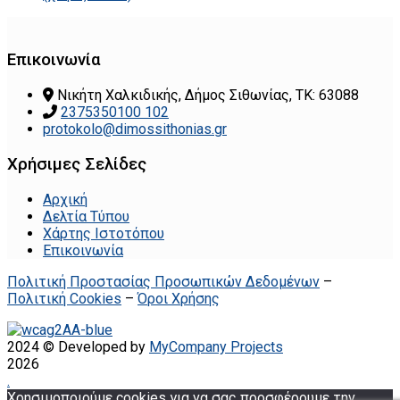
Επικοινωνία
Νικήτη Χαλκιδικής, Δήμος Σιθωνίας, ΤΚ: 63088
2375350100 102
protokolo@dimossithonias.gr
Χρήσιμες Σελίδες
Αρχική
Δελτία Τύπου
Χάρτης Ιστοτόπου
Επικοινωνία
Πολιτική Προστασίας Προσωπικών Δεδομένων
–
Πολιτική Cookies
–
Όροι Χρήσης
2024 © Developed by
MyCompany Projects
2026
.
Χρησιμοποιούμε cookies για να σας προσφέρουμε την