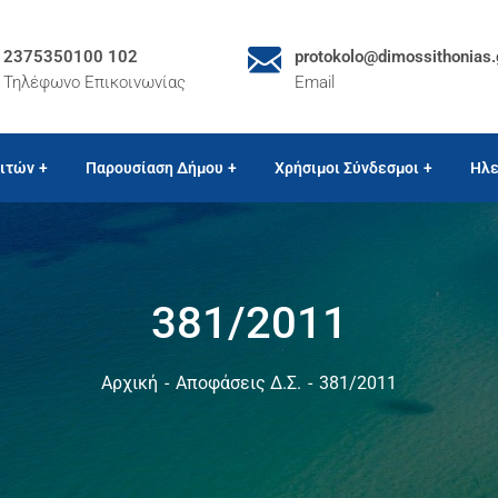
2375350100 102
protokolo@dimossithonias.
Τηλέφωνο Επικοινωνίας
Email
ιτών
Παρουσίαση Δήμου
Χρήσιμοι Σύνδεσμοι
Ηλε
381/2011
Αρχική
Αποφάσεις Δ.Σ.
381/2011