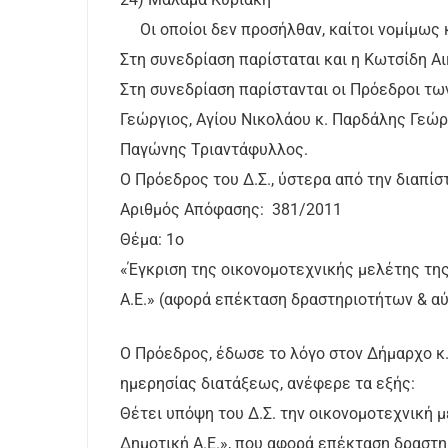
Οι οποίοι δεν προσήλθαν, καίτοι νομίμως 
Στη συνεδρίαση παρίσταται και η Κωτσίδη Α
Στη συνεδρίαση παρίστανται οι Πρόεδροι τω
Γεώργιος, Αγίου Νικολάου κ. Παρδάλης Γεώργ
Παγώνης Τριαντάφυλλος.
Ο Πρόεδρος του Δ.Σ., ύστερα από την διαπίσ
Αριθμός Απόφασης: 381/2011
Θέμα: 1ο
«Έγκριση της οικονομοτεχνικής μελέτης της
Α.Ε.» (αφορά επέκταση δραστηριοτήτων & α
Ο Πρόεδρος, έδωσε το λόγο στον Δήμαρχο κ.
ημερησίας διατάξεως, ανέφερε τα εξής:
Θέτει υπόψη του Δ.Σ. την οικονομοτεχνική 
Δημοτική Α.Ε.», που αφορά επέκταση δραστη