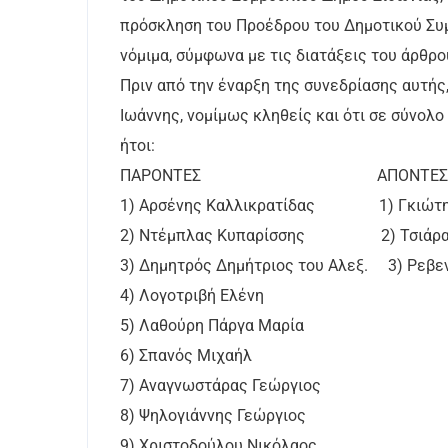
πρόσκληση του Προέδρου του Δημοτικού Συμ
νόμιμα, σύμφωνα με τις διατάξεις του άρθρο
Πριν από την έναρξη της συνεδρίασης αυτής,
Ιωάννης, νομίμως κληθείς και ότι σε σύνολ
ήτοι:
ΠΑΡΟΝΤΕΣ ΑΠΟΝΤΕΣ
1) Αρσένης Καλλικρατίδας 1) Γκιώτη
2) Ντέμπλας Κυπαρίσσης 2) Τσιάρας
3) Δημητρός Δημήτριος του Αλεξ. 3) Ρεβε
4) Λογοτριβή Ελένη
5) Λαθούρη Πάργα Μαρία
6) Σπανός Μιχαήλ
7) Αναγνωστάρας Γεώργιος
8) Ψηλογιάννης Γεώργιος
9) Χριστοδούλου Νικόλαος