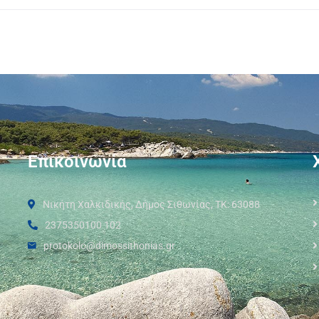
Επικοινωνία
Νικήτη Χαλκιδικής, Δήμος Σιθωνίας, ΤΚ: 63088
2375350100 102
protokolo@dimossithonias.gr