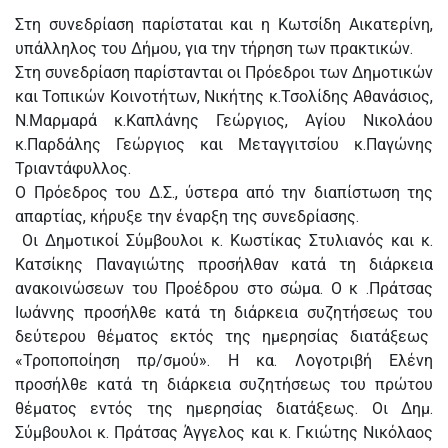
Στη συνεδρίαση παρίσταται και η Κωτσίδη Αικατερίνη,
υπάλληλος του Δήμου, για την τήρηση των πρακτικών.
Στη συνεδρίαση παρίστανται οι Πρόεδροι των Δημοτικών
και Τοπικών Κοινοτήτων, Νικήτης κ.Τσολίδης Αθανάσιος,
Ν.Μαρμαρά κ.Καπλάνης Γεώργιος, Αγίου Νικολάου
κ.Παρδάλης Γεώργιος και Μεταγγιτσίου κ.Παγώνης
Τριαντάφυλλος.
Ο Πρόεδρος του Δ.Σ., ύστερα από την διαπίστωση της
απαρτίας, κήρυξε την έναρξη της συνεδρίασης.
Οι Δημοτικοί Σύμβουλοι κ. Κωστίκας Στυλιανός και κ.
Κατσίκης Παναγιώτης προσήλθαν κατά τη διάρκεια
ανακοινώσεων του Προέδρου στο σώμα. Ο κ .Πράτσας
Ιωάννης προσήλθε κατά τη διάρκεια συζητήσεως του
δεύτερου θέματος εκτός της ημερησίας διατάξεως
«Τροποποίηση πρ/σμού». Η κα. Λογοτριβή Ελένη
προσήλθε κατά τη διάρκεια συζητήσεως του πρώτου
θέματος εντός της ημερησίας διατάξεως. Οι Δημ.
Σύμβουλοι κ. Πράτσας Άγγελος και κ. Γκιώτης Νικόλαος