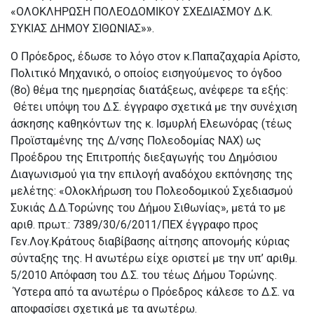
«ΟΛΟΚΛΗΡΩΣΗ ΠΟΛΕΟΔΟΜΙΚΟΥ ΣΧΕΔΙΑΣΜΟΥ Δ.Κ.
ΣΥΚΙΑΣ ΔΗΜΟΥ ΣΙΘΩΝΙΑΣ»».
Ο Πρόεδρος, έδωσε το λόγο στον κ.Παπαζαχαρία Αρίστο,
Πολιτικό Μηχανικό, ο οποίος εισηγούμενος το όγδοο
(8ο) θέμα της ημερησίας διατάξεως, ανέφερε τα εξής:
Θέτει υπόψη του Δ.Σ. έγγραφο σχετικά με την συνέχιση
άσκησης καθηκόντων της κ. Ισμυρλή Ελεωνόρας (τέως
Προϊσταμένης της Δ/νσης Πολεοδομίας ΝΑΧ) ως
Προέδρου της Επιτροπής διεξαγωγής του Δημόσιου
Διαγωνισμού για την επιλογή αναδόχου εκπόνησης της
μελέτης: «Ολοκλήρωση του Πολεοδομικού Σχεδιασμού
Συκιάς Δ.Δ.Τορώνης του Δήμου Σιθωνίας», μετά το με
αριθ. πρωτ.: 7389/30/6/2011/ΠΕΧ έγγραφο προς
Γεν.Λογ.Κράτους διαβίβασης αίτησης απονομής κύριας
σύνταξης της. Η ανωτέρω είχε οριστεί με την υπ’ αριθμ.
5/2010 Απόφαση του Δ.Σ. του τέως Δήμου Τορώνης.
Ύστερα από τα ανωτέρω ο Πρόεδρος κάλεσε το Δ.Σ. να
αποφασίσει σχετικά με τα ανωτέρω.