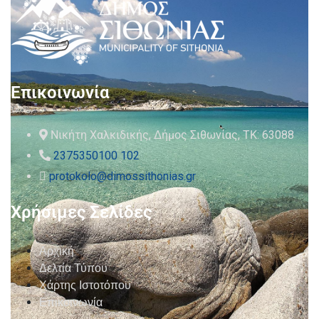
Επικοινωνία
Νικήτη Χαλκιδικής, Δήμος Σιθωνίας, ΤΚ: 63088
2375350100 102
protokolo@dimossithonias.gr
Χρήσιμες Σελίδες
Αρχική
Δελτία Τύπου
Χάρτης Ιστοτόπου
Επικοινωνία