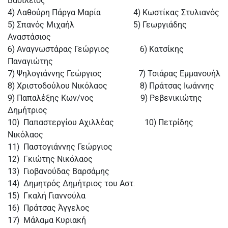
Βασίλειος
4) Λαθούρη Πάργα Μαρία 4) Κωστίκας Στυλιανός
5) Σπανός Μιχαήλ 5) Γεωργιάδης
Αναστάσιος
6) Αναγνωστάρας Γεώργιος 6) Κατσίκης
Παναγιώτης
7) Ψηλογιάννης Γεώργιος 7) Τσιάρας Εμμανουήλ
8) Χριστοδούλου Νικόλαος 8) Πράτσας Ιωάννης
9) Παπαλέξης Κων/νος 9) Ρεβενικιώτης
Δημήτριος
10) Παπαστεργίου Αχιλλέας 10) Πετρίδης
Νικόλαος
11) Παστογιάννης Γεώργιος
12) Γκιώτης Νικόλαος
13) Γιοβανούδας Βαρσάμης
14) Δημητρός Δημήτριος του Αστ.
15) Γκαλή Γιαννούλα
16) Πράτσας Άγγελος
17) Μάλαμα Κυριακή