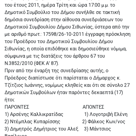
του έτους 2011, ημέρα Τρίτη και ώρα 17:00 μ.μ. το
Δημοτικό Συμβούλιο του Δήμου συνήλθε σε τακτική
δημόσια συνεδρίαση στην αίθουσα συνεδριάσεων του
Δημοτικού Συμβουλίου Δήμου Σιθωνίας, ύστερα από την
με αριθμό πρωτ.: 17598/26-10-2011 έγγραφη πρόσκληση
του Προέδρου του Δημοτικού Συμβουλίου Δήμου
Σιθωνίας, η οποία επιδόθηκε και δημοσιεύθηκε νόμιμα,
σύμφωνα με τις διατάξεις του άρθρου 67 του
Ν.3852/2010 (ΦΕΚ Α' 87).
Πριν από την έναρξη της συνεδρίασης αυτής, ο
Πρόεδρος διαπίστωσε ότι παρίσταται ο Δήμαρχος κ.
Τζίτζιος Ιωάννης, νομίμως κληθείς και ότι σε σύνολο 27
Δημοτικών Συμβούλων ήταν παρόντες δεκαεπτά (17)
ήτοι:
ΠΑΡΟΝΤΕΣ ΑΠΟΝΤΕΣ
1) Αρσένης Καλλικρατίδας 1) Λογοτριβή Ελένη
2) Ντέμπλας Κυπαρίσσης 2) Φάλκος Κων/νος
3) Δημητρός Δημήτριος του Αλεξ. 3) Μάντσιος