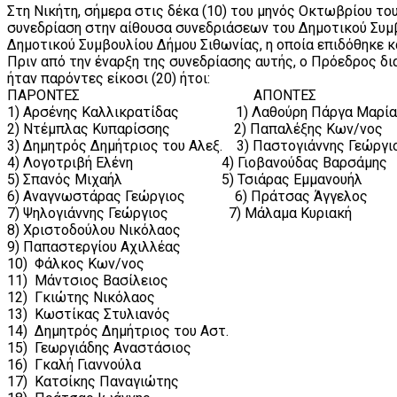
Στη Νικήτη, σήμερα στις δέκα (10) του μηνός Οκτωβρίου το
συνεδρίαση στην αίθουσα συνεδριάσεων του Δημοτικού Συμ
Δημοτικού Συμβουλίου Δήμου Σιθωνίας, η οποία επιδόθηκε κα
Πριν από την έναρξη της συνεδρίασης αυτής, ο Πρόεδρος δι
ήταν παρόντες είκοσι (20) ήτοι:
ΠΑΡΟΝΤΕΣ ΑΠΟΝΤΕΣ
1) Αρσένης Καλλικρατίδας 1) Λαθούρη Πάργα Μαρία
2) Ντέμπλας Κυπαρίσσης 2) Παπαλέξης Κων/νος
3) Δημητρός Δημήτριος του Αλεξ. 3) Παστογιάννης Γεώργι
4) Λογοτριβή Ελένη 4) Γιοβανούδας Βαρσάμης
5) Σπανός Μιχαήλ 5) Τσιάρας Εμμανουήλ
6) Αναγνωστάρας Γεώργιος 6) Πράτσας Άγγελος
7) Ψηλογιάννης Γεώργιος 7) Μάλαμα Κυριακή
8) Χριστοδούλου Νικόλαος
9) Παπαστεργίου Αχιλλέας
10) Φάλκος Κων/νος
11) Μάντσιος Βασίλειος
12) Γκιώτης Νικόλαος
13) Κωστίκας Στυλιανός
14) Δημητρός Δημήτριος του Αστ.
15) Γεωργιάδης Αναστάσιος
16) Γκαλή Γιαννούλα
17) Κατσίκης Παναγιώτης