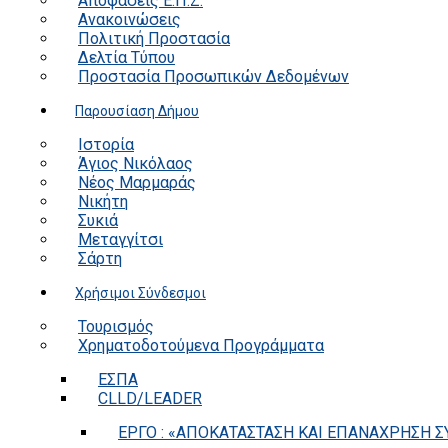
Αποφάσεις Ε.Π.Ζ.
Ανακοινώσεις
Πολιτική Προστασία
Δελτία Τύπου
Προστασία Προσωπικών Δεδομένων
Παρουσίαση Δήμου
Ιστορία
Άγιος Νικόλαος
Νέος Μαρμαράς
Νικήτη
Συκιά
Μεταγγίτσι
Σάρτη
Χρήσιμοι Σύνδεσμοι
Τουρισμός
Χρηματοδοτούμενα Προγράμματα
ΕΣΠΑ
CLLD/LEADER
ΕΡΓΟ : «ΑΠΟΚΑΤΑΣΤΑΣΗ ΚΑΙ ΕΠΑΝΑΧΡΗΣΗ ΣΥ