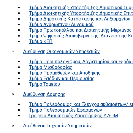
Τμήμα Διοικητικής Υποστήριξης Δημοτικού Συμ
Τμήμα Διοικητικής Υποστήριξης Δημοτικής Επι
Τμήμα Δημοτικής Κατάστασης και Ληξιαρχείου
Τμήμα Ανθρώπινου Δυναμικού
Τμήμα Πρωτοκόλλου και Διοικητικής Μέριμνας
Τμήμα Ψηφιακής Διακυβέρνησης, Διαχείρισης Κ
Τμήμα ΚΕΠ
Διεύθυνση Οικονομικών Υπηρεσιών
Τμήμα Προϋπολογισμού, Λογιστηρίου και Εξόδω
Τμήμα Μισθοδοσίας
Τμήμα Προμηθειών και Αποθήκης
Τμήμα Εσόδων και Περιουσίας
Τμήμα Ταμείου
Διεύθυνση Δόμησης
Τμήμα Πολεοδομίας και Ελέγχου αυθαιρέτων/ 
Τμήμα Πολεοδομικών Εφαρμογών
Γραφείο Διοικητικής Υποστήριξης Υ.ΔΟΜ
Διεύθυνση Τεχνικών Υπηρεσιών