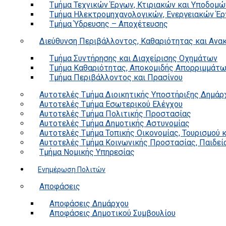
Τμήμα Τεχνικών Έργων, Κτιριακών και Υποδομώ
Τμήμα Ηλεκτρομηχανολογικών, Ενεργειακών Έρ
Τμήμα Ύδρευσης – Αποχέτευσης
Διεύθυνση Περιβάλλοντος, Καθαριότητας και Αν
Τμήμα Συντήρησης και Διαχείρισης Οχημάτων
Τμήμα Καθαριότητας, Αποκομιδής Απορριμμάτ
Τμήμα Περιβάλλοντος και Πρασίνου
Αυτοτελές Τμήμα Διοικητικής Υποστήριξης Δημάρ
Αυτοτελές Τμήμα Εσωτερικού Ελέγχου
Αυτοτελές Τμήμα Πολιτικής Προστασίας
Αυτοτελές Τμήμα Δημοτικής Αστυνομίας
Αυτοτελές Τμήμα Τοπικής Οικονομίας, Τουρισμού 
Αυτοτελές Τμήμα Κοινωνικής Προστασίας, Παιδεία
Τμήμα Νομικής Υπηρεσίας
Ενημέρωση Πολιτών
Αποφάσεις
Αποφάσεις Δημάρχου
Αποφάσεις Δημοτικού Συμβουλίου