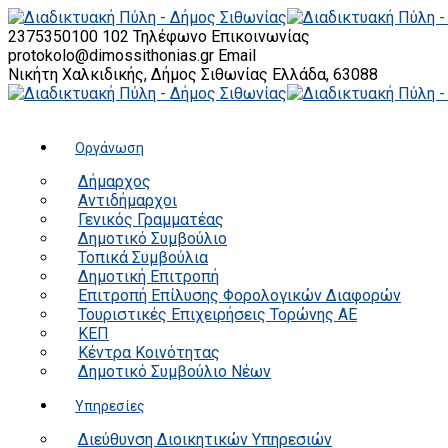
2375350100 102
Τηλέφωνο Επικοινωνίας
protokolo@dimossithonias.gr
Email
Νικήτη Χαλκιδικής, Δήμος Σιθωνίας
Ελλάδα, 63088
Οργάνωση
Δήμαρχος
Αντιδήμαρχοι
Γενικός Γραμματέας
Δημοτικό Συμβούλιο
Τοπικά Συμβούλια
Δημοτική Επιτροπή
Επιτροπή Επίλυσης Φορολογικών Διαφορών
Τουριστικές Επιχειρήσεις Τορώνης ΑΕ
ΚΕΠ
Κέντρα Κοινότητας
Δημοτικό Συμβούλιο Νέων
Υπηρεσίες
Διεύθυνση Διοικητικών Υπηρεσιών