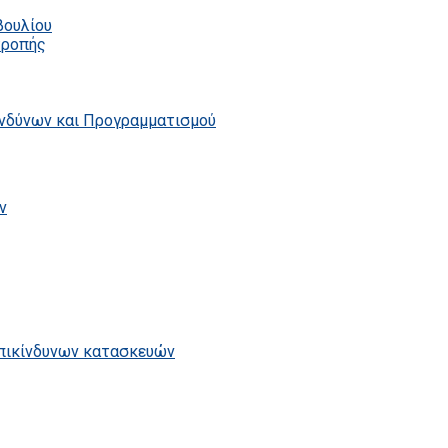
βουλίου
τροπής
ινδύνων και Προγραμματισμού
ν
επικίνδυνων κατασκευών