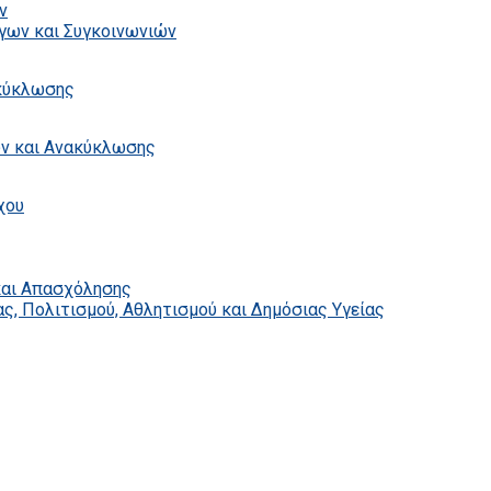
ν
γων και Συγκοινωνιών
ακύκλωσης
ων και Ανακύκλωσης
χου
και Απασχόλησης
ς, Πολιτισμού, Αθλητισμού και Δημόσιας Υγείας