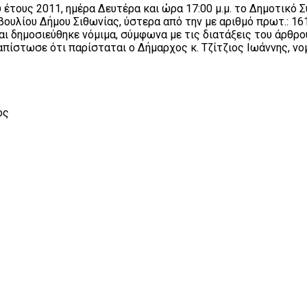
υ έτους 2011, ημέρα Δευτέρα και ώρα 17:00 μ.μ. το Δημοτικό 
βουλίου Δήμου Σιθωνίας, ύστερα από την με αριθμό πρωτ.: 
ι δημοσιεύθηκε νόμιμα, σύμφωνα με τις διατάξεις του άρθρου
απίστωσε ότι παρίσταται ο Δήμαρχος κ. Τζίτζιος Ιωάννης, ν
ος