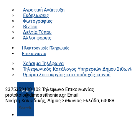
Αγροτική Ανάπτυξη
Εκδηλώσεις
Φωτογραφίες
Βίντεο
Δελτία Τύπου
Άλλοι φορείς
Ηλεκτρονικές Πληρωμές
Επικοινωνία
Χρήσιμα Τηλέφωνα
Τηλεφωνικός Κατάλογος Υπηρεσιών Δήμου Σιθωνί
Ωράρια λειτουργίας και υποδοχής κοινού
2375350100 102
Τηλέφωνο Επικοινωνίας
protokolo@dimossithonias.gr
Email
Νικήτη Χαλκιδικής, Δήμος Σιθωνίας
Ελλάδα, 63088
Search