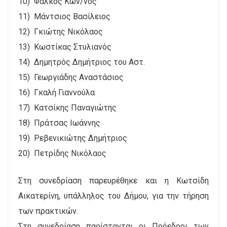
10) Φάλκος Κων/νος
11) Μάντσιος Βασίλειος
12) Γκιώτης Νικόλαος
13) Κωστίκας Στυλιανός
14) Δημητρός Δημήτριος του Αστ.
15) Γεωργιάδης Αναστάσιος
16) Γκαλή Γιαννούλα
17) Κατσίκης Παναγιώτης
18) Πράτσας Ιωάννης
19) Ρεβενικιώτης Δημήτριος
20) Πετρίδης Νικόλαος
Στη συνεδρίαση παρευρέθηκε και η Κωτσίδη
Αικατερίνη, υπάλληλος του Δήμου, για την τήρηση
των πρακτικών.
Στη συνεδρίαση παρίστανται οι Πρόεδροι των