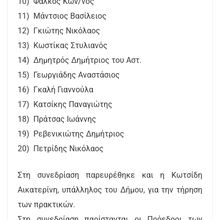
10) Φάλκος Κων/νος
11) Μάντσιος Βασίλειος
12) Γκιώτης Νικόλαος
13) Κωστίκας Στυλιανός
14) Δημητρός Δημήτριος του Αστ.
15) Γεωργιάδης Αναστάσιος
16) Γκαλή Γιαννούλα
17) Κατσίκης Παναγιώτης
18) Πράτσας Ιωάννης
19) Ρεβενικιώτης Δημήτριος
20) Πετρίδης Νικόλαος
Στη συνεδρίαση παρευρέθηκε και η Κωτσίδη
Αικατερίνη, υπάλληλος του Δήμου, για την τήρηση
των πρακτικών.
Στη συνεδρίαση παρίστανται οι Πρόεδροι των