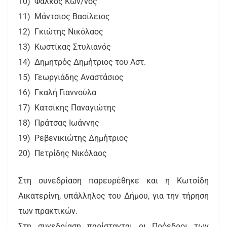
10) Φάλκος Κων/νος
11) Μάντσιος Βασίλειος
12) Γκιώτης Νικόλαος
13) Κωστίκας Στυλιανός
14) Δημητρός Δημήτριος του Αστ.
15) Γεωργιάδης Αναστάσιος
16) Γκαλή Γιαννούλα
17) Κατσίκης Παναγιώτης
18) Πράτσας Ιωάννης
19) Ρεβενικιώτης Δημήτριος
20) Πετρίδης Νικόλαος
Στη συνεδρίαση παρευρέθηκε και η Κωτσίδη
Αικατερίνη, υπάλληλος του Δήμου, για την τήρηση
των πρακτικών.
Στη συνεδρίαση παρίστανται οι Πρόεδροι των