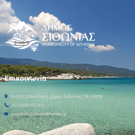
Επικοινωνία
Νικήτη Χαλκιδικής, Δήμος Σιθωνίας, ΤΚ: 63088
2375350100 102
protokolo@dimossithonias.gr