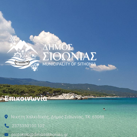
Επικοινωνία
Νικήτη Χαλκιδικής, Δήμος Σιθωνίας, ΤΚ: 63088
2375350100 102
protokolo@dimossithonias.gr