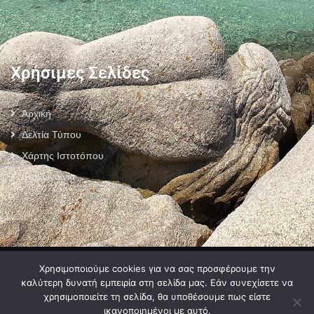
Χρήσιμες Σελίδες
Αρχική
Δελτία Τύπου
Χάρτης Ιστοτόπου
Επικοινωνία
Πολιτική Προστασίας Προσωπικών Δεδομένων
–
Πολιτική Cookies
–
Χρησιμοποιούμε cookies για να σας προσφέρουμε την
Όροι Χρήσης
καλύτερη δυνατή εμπειρία στη σελίδα μας. Εάν συνεχίσετε να
χρησιμοποιείτε τη σελίδα, θα υποθέσουμε πως είστε
ικανοποιημένοι με αυτό.