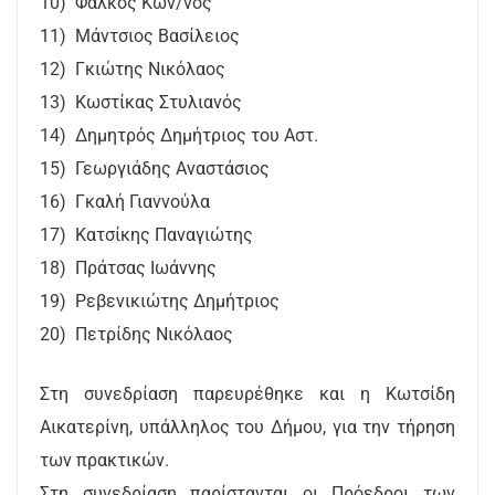
10) Φάλκος Κων/νος
11) Μάντσιος Βασίλειος
12) Γκιώτης Νικόλαος
13) Κωστίκας Στυλιανός
14) Δημητρός Δημήτριος του Αστ.
15) Γεωργιάδης Αναστάσιος
16) Γκαλή Γιαννούλα
17) Κατσίκης Παναγιώτης
18) Πράτσας Ιωάννης
19) Ρεβενικιώτης Δημήτριος
20) Πετρίδης Νικόλαος
Στη συνεδρίαση παρευρέθηκε και η Κωτσίδη
Αικατερίνη, υπάλληλος του Δήμου, για την τήρηση
των πρακτικών.
Στη συνεδρίαση παρίστανται οι Πρόεδροι των