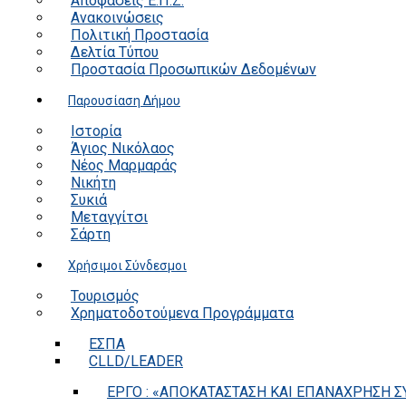
Αποφάσεις Ε.Π.Ζ.
Ανακοινώσεις
Πολιτική Προστασία
Δελτία Τύπου
Προστασία Προσωπικών Δεδομένων
Παρουσίαση Δήμου
Ιστορία
Άγιος Νικόλαος
Νέος Μαρμαράς
Νικήτη
Συκιά
Μεταγγίτσι
Σάρτη
Χρήσιμοι Σύνδεσμοι
Τουρισμός
Χρηματοδοτούμενα Προγράμματα
ΕΣΠΑ
CLLD/LEADER
ΕΡΓΟ : «ΑΠΟΚΑΤΑΣΤΑΣΗ ΚΑΙ ΕΠΑΝΑΧΡΗΣΗ ΣΥ