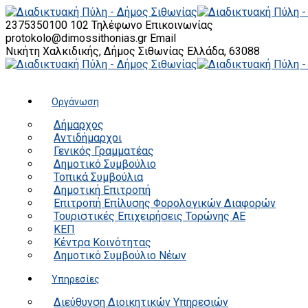
2375350100 102
Τηλέφωνο Επικοινωνίας
protokolo@dimossithonias.gr
Email
Νικήτη Χαλκιδικής, Δήμος Σιθωνίας
Ελλάδα, 63088
Οργάνωση
Δήμαρχος
Αντιδήμαρχοι
Γενικός Γραμματέας
Δημοτικό Συμβούλιο
Τοπικά Συμβούλια
Δημοτική Επιτροπή
Επιτροπή Επίλυσης Φορολογικών Διαφορών
Τουριστικές Επιχειρήσεις Τορώνης ΑΕ
ΚΕΠ
Κέντρα Κοινότητας
Δημοτικό Συμβούλιο Νέων
Υπηρεσίες
Διεύθυνση Διοικητικών Υπηρεσιών