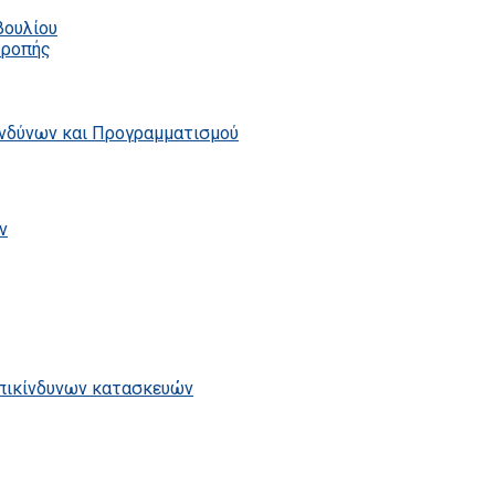
βουλίου
τροπής
ινδύνων και Προγραμματισμού
ν
επικίνδυνων κατασκευών