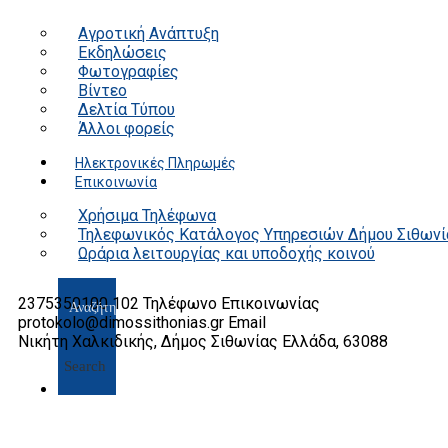
Αγροτική Ανάπτυξη
Εκδηλώσεις
Φωτογραφίες
Βίντεο
Δελτία Τύπου
Άλλοι φορείς
Ηλεκτρονικές Πληρωμές
Επικοινωνία
Χρήσιμα Τηλέφωνα
Τηλεφωνικός Κατάλογος Υπηρεσιών Δήμου Σιθωνί
Ωράρια λειτουργίας και υποδοχής κοινού
2375350100 102
Τηλέφωνο Επικοινωνίας
protokolo@dimossithonias.gr
Email
Νικήτη Χαλκιδικής, Δήμος Σιθωνίας
Ελλάδα, 63088
Search