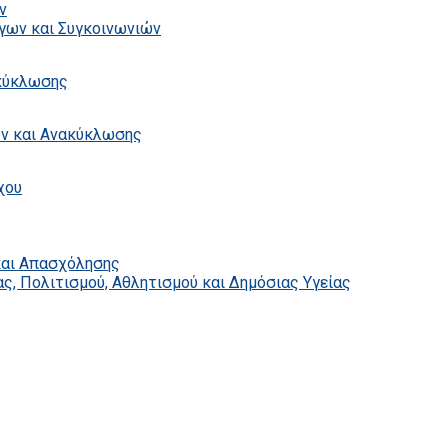
ν
γων και Συγκοινωνιών
ακύκλωσης
ων και Ανακύκλωσης
χου
και Απασχόλησης
ς, Πολιτισμού, Αθλητισμού και Δημόσιας Υγείας