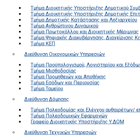
Τμήμα Διοικητικής Υποστήριξης Δημοτικού Συμ
Τμήμα Διοικητικής Υποστήριξης Δημοτικής Επι
Τμήμα Δημοτικής Κατάστασης και Ληξιαρχείου
Τμήμα Ανθρώπινου Δυναμικού
Τμήμα Πρωτοκόλλου και Διοικητικής Μέριμνας
Τμήμα Ψηφιακής Διακυβέρνησης, Διαχείρισης Κ
Τμήμα ΚΕΠ
Διεύθυνση Οικονομικών Υπηρεσιών
Τμήμα Προϋπολογισμού, Λογιστηρίου και Εξόδω
Τμήμα Μισθοδοσίας
Τμήμα Προμηθειών και Αποθήκης
Τμήμα Εσόδων και Περιουσίας
Τμήμα Ταμείου
Διεύθυνση Δόμησης
Τμήμα Πολεοδομίας και Ελέγχου αυθαιρέτων/ 
Τμήμα Πολεοδομικών Εφαρμογών
Γραφείο Διοικητικής Υποστήριξης Υ.ΔΟΜ
Διεύθυνση Τεχνικών Υπηρεσιών