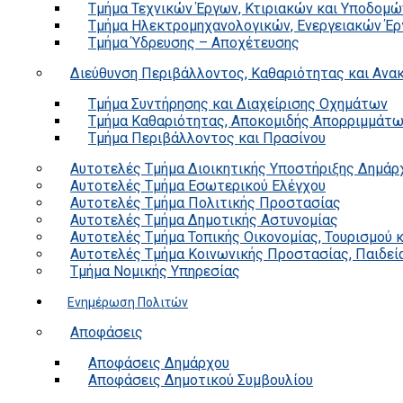
Τμήμα Τεχνικών Έργων, Κτιριακών και Υποδομώ
Τμήμα Ηλεκτρομηχανολογικών, Ενεργειακών Έρ
Τμήμα Ύδρευσης – Αποχέτευσης
Διεύθυνση Περιβάλλοντος, Καθαριότητας και Αν
Τμήμα Συντήρησης και Διαχείρισης Οχημάτων
Τμήμα Καθαριότητας, Αποκομιδής Απορριμμάτ
Τμήμα Περιβάλλοντος και Πρασίνου
Αυτοτελές Τμήμα Διοικητικής Υποστήριξης Δημάρ
Αυτοτελές Τμήμα Εσωτερικού Ελέγχου
Αυτοτελές Τμήμα Πολιτικής Προστασίας
Αυτοτελές Τμήμα Δημοτικής Αστυνομίας
Αυτοτελές Τμήμα Τοπικής Οικονομίας, Τουρισμού 
Αυτοτελές Τμήμα Κοινωνικής Προστασίας, Παιδεία
Τμήμα Νομικής Υπηρεσίας
Ενημέρωση Πολιτών
Αποφάσεις
Αποφάσεις Δημάρχου
Αποφάσεις Δημοτικού Συμβουλίου