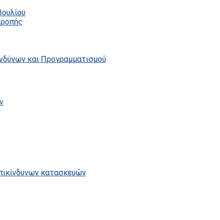
βουλίου
τροπής
ινδύνων και Προγραμματισμού
ν
επικίνδυνων κατασκευών