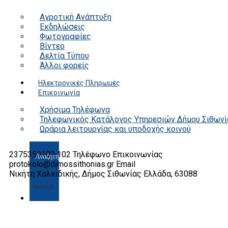
Αγροτική Ανάπτυξη
Εκδηλώσεις
Φωτογραφίες
Βίντεο
Δελτία Τύπου
Άλλοι φορείς
Ηλεκτρονικές Πληρωμές
Επικοινωνία
Χρήσιμα Τηλέφωνα
Τηλεφωνικός Κατάλογος Υπηρεσιών Δήμου Σιθωνί
Ωράρια λειτουργίας και υποδοχής κοινού
2375350100 102
Τηλέφωνο Επικοινωνίας
protokolo@dimossithonias.gr
Email
Νικήτη Χαλκιδικής, Δήμος Σιθωνίας
Ελλάδα, 63088
Search