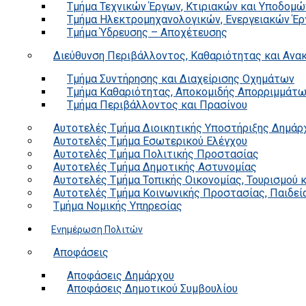
Τμήμα Τεχνικών Έργων, Κτιριακών και Υποδομώ
Τμήμα Ηλεκτρομηχανολογικών, Ενεργειακών Έρ
Τμήμα Ύδρευσης – Αποχέτευσης
Διεύθυνση Περιβάλλοντος, Καθαριότητας και Αν
Τμήμα Συντήρησης και Διαχείρισης Οχημάτων
Τμήμα Καθαριότητας, Αποκομιδής Απορριμμάτ
Τμήμα Περιβάλλοντος και Πρασίνου
Αυτοτελές Τμήμα Διοικητικής Υποστήριξης Δημάρ
Αυτοτελές Τμήμα Εσωτερικού Ελέγχου
Αυτοτελές Τμήμα Πολιτικής Προστασίας
Αυτοτελές Τμήμα Δημοτικής Αστυνομίας
Αυτοτελές Τμήμα Τοπικής Οικονομίας, Τουρισμού 
Αυτοτελές Τμήμα Κοινωνικής Προστασίας, Παιδεία
Τμήμα Νομικής Υπηρεσίας
Ενημέρωση Πολιτών
Αποφάσεις
Αποφάσεις Δημάρχου
Αποφάσεις Δημοτικού Συμβουλίου