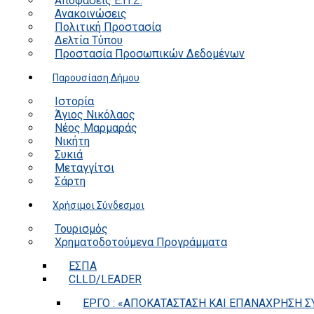
Αποφάσεις Ε.Π.Ζ.
Ανακοινώσεις
Πολιτική Προστασία
Δελτία Τύπου
Προστασία Προσωπικών Δεδομένων
Παρουσίαση Δήμου
Ιστορία
Άγιος Νικόλαος
Νέος Μαρμαράς
Νικήτη
Συκιά
Μεταγγίτσι
Σάρτη
Χρήσιμοι Σύνδεσμοι
Τουρισμός
Χρηματοδοτούμενα Προγράμματα
ΕΣΠΑ
CLLD/LEADER
ΕΡΓΟ : «ΑΠΟΚΑΤΑΣΤΑΣΗ ΚΑΙ ΕΠΑΝΑΧΡΗΣΗ ΣΥ