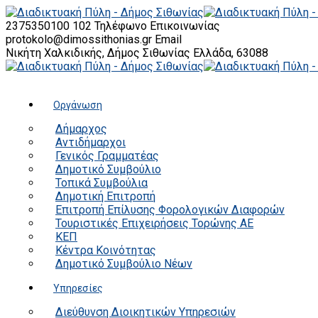
2375350100 102
Τηλέφωνο Επικοινωνίας
protokolo@dimossithonias.gr
Email
Νικήτη Χαλκιδικής, Δήμος Σιθωνίας
Ελλάδα, 63088
Οργάνωση
Δήμαρχος
Αντιδήμαρχοι
Γενικός Γραμματέας
Δημοτικό Συμβούλιο
Τοπικά Συμβούλια
Δημοτική Επιτροπή
Επιτροπή Επίλυσης Φορολογικών Διαφορών
Τουριστικές Επιχειρήσεις Τορώνης ΑΕ
ΚΕΠ
Κέντρα Κοινότητας
Δημοτικό Συμβούλιο Νέων
Υπηρεσίες
Διεύθυνση Διοικητικών Υπηρεσιών