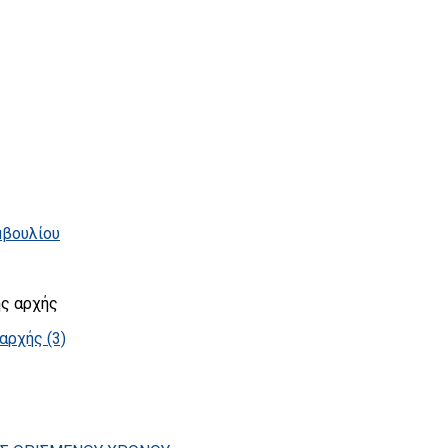
μβουλίου
ής αρχής
αρχής (3)