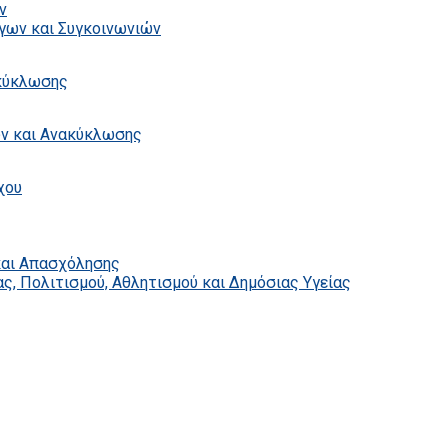
ν
γων και Συγκοινωνιών
ακύκλωσης
ων και Ανακύκλωσης
χου
και Απασχόλησης
ς, Πολιτισμού, Αθλητισμού και Δημόσιας Υγείας