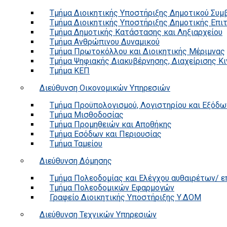
Τμήμα Διοικητικής Υποστήριξης Δημοτικού Συμ
Τμήμα Διοικητικής Υποστήριξης Δημοτικής Επι
Τμήμα Δημοτικής Κατάστασης και Ληξιαρχείου
Τμήμα Ανθρώπινου Δυναμικού
Τμήμα Πρωτοκόλλου και Διοικητικής Μέριμνας
Τμήμα Ψηφιακής Διακυβέρνησης, Διαχείρισης Κ
Τμήμα ΚΕΠ
Διεύθυνση Οικονομικών Υπηρεσιών
Τμήμα Προϋπολογισμού, Λογιστηρίου και Εξόδω
Τμήμα Μισθοδοσίας
Τμήμα Προμηθειών και Αποθήκης
Τμήμα Εσόδων και Περιουσίας
Τμήμα Ταμείου
Διεύθυνση Δόμησης
Τμήμα Πολεοδομίας και Ελέγχου αυθαιρέτων/ 
Τμήμα Πολεοδομικών Εφαρμογών
Γραφείο Διοικητικής Υποστήριξης Υ.ΔΟΜ
Διεύθυνση Τεχνικών Υπηρεσιών