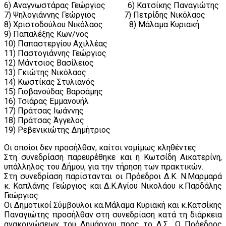
6) Αναγνωστάρας Γεώργιος 6) Κατσίκης Παναγιώτης
7) Ψηλογιάννης Γεώργιος 7) Πετρίδης Νικόλαος
8) Χριστοδούλου Νικόλαος 8) Μάλαμα Κυριακή
9) Παπαλέξης Κων/νος
10) Παπαστεργίου Αχιλλέας
11) Παστογιάννης Γεώργιος
12) Μάντσιος Βασίλειος
13) Γκιώτης Νικόλαος
14) Κωστίκας Στυλιανός
15) Γιοβανούδας Βαρσάμης
16) Τσιάρας Εμμανουήλ
17) Πράτσας Ιωάννης
18) Πράτσας Άγγελος
19) Ρεβενικιώτης Δημήτριος
Οι οποίοι δεν προσήλθαν, καίτοι νομίμως κληθέντες.
Στη συνεδρίαση παρευρέθηκε και η Κωτσίδη Αικατερίνη,
υπάλληλος του Δήμου, για την τήρηση των πρακτικών.
Στη συνεδρίαση παρίστανται οι Πρόεδροι Δ.Κ. Ν.Μαρμαρά
κ. Καπλάνης Γεώργιος και Δ.Κ.Αγίου Νικολάου κ.Παρδάλης
Γεώργιος.
Οι Δημοτικοί Σύμβουλοι κα.Μάλαμα Κυριακή και κ.Κατσίκης
Παναγιώτης προσήλθαν στη συνεδρίαση κατά τη διάρκεια
ανακοινώσεων του Δημάρχου προς το Δ.Σ.. Ο Πρόεδρος