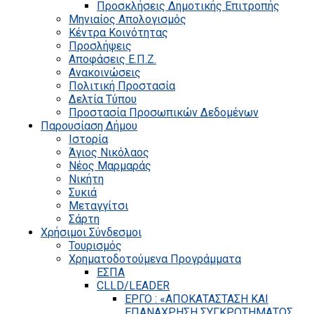
Προσκλήσεις Δημοτικής Επιτροπής
Μηνιαίος Απολογισμός
Κέντρα Κοινότητας
Προσλήψεις
Αποφάσεις Ε.Π.Ζ.
Ανακοινώσεις
Πολιτική Προστασία
Δελτία Τύπου
Προστασία Προσωπικών Δεδομένων
Παρουσίαση Δήμου
Ιστορία
Άγιος Νικόλαος
Νέος Μαρμαράς
Νικήτη
Συκιά
Μεταγγίτσι
Σάρτη
Χρήσιμοι Σύνδεσμοι
Τουρισμός
Χρηματοδοτούμενα Προγράμματα
ΕΣΠΑ
CLLD/LEADER
ΕΡΓΟ : «ΑΠΟΚΑΤΑΣΤΑΣΗ ΚΑΙ
ΕΠΑΝΑΧΡΗΣΗ ΣΥΓΚΡΟΤΗΜΑΤΟΣ