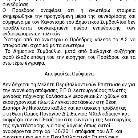
συνεδρίαση.
Ο Πρόεδρος αναφέρει ότι η ανωτέρω εταιρεία
ενημερώθηκε την προηγούμενη μέρα της συνεδρίασης και
σύμφωνα με τον Κανονισμό του Δημοτικού Συμβουλίου δεν
προβλέπεται συγκεκριμένη ημέρα ενημέρωσης των
ενδιαφερομένων πολιτών.
Ύστερα από τα ανωτέρω ο Πρόεδρος κάλεσε το Δ.Σ. να
αποφασίσει σχετικά με τα ανωτέρω.
Το Δημοτικό Συμβούλιο, μετά από διαλογική συζήτηση
αφού έλαβε υπόψη του την εισήγηση του Προέδρου και τα
ανωτέρω έγγραφα,
Αποφασίζει Ομόφωνα
Δεν δέχεται τη Μελέτη Περιβαλλοντικών Επιπτώσεων για
την ανανέωση απόφασης Ε.Π.Ο. λειτουργούσας πλωτής
μονάδας πάχυνσης θαλάσσιων μεσογειακών ιχθύων και
εκσυγχρονισμό πλωτών εγκαταστάσεων στη θέση
Διαπόρι-Αγ.Νικολάου καθώς και κατασκευή προβλήτας
στη θέση Όρμος Παναγίας Δ.Σιθωνίας Ν.Χαλκιδικής» και
εκφράζει την αντίθεσή του στη συνέχιση της λειτουργίας
της εγκατάστασης, για τους λόγους όπως αυτοί
αναφέρονται στην αρ. 130/2011 απόφαση του Δ.Σ. και
συγκεκριμένα για τις Περιβαλλοντικές Επιπτώσεις.