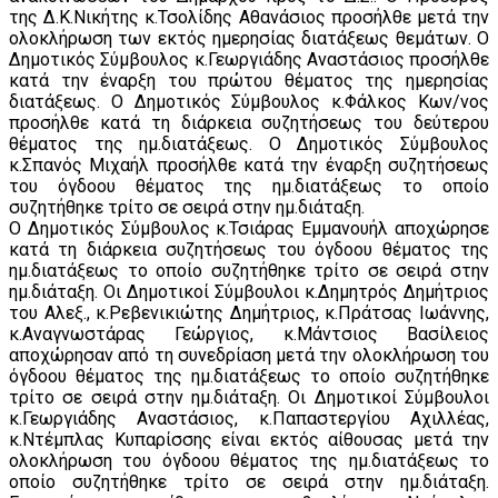
της Δ.Κ.Νικήτης κ.Τσολίδης Αθανάσιος προσήλθε μετά την
ολοκλήρωση των εκτός ημερησίας διατάξεως θεμάτων. Ο
Δημοτικός Σύμβουλος κ.Γεωργιάδης Αναστάσιος προσήλθε
κατά την έναρξη του πρώτου θέματος της ημερησίας
διατάξεως. Ο Δημοτικός Σύμβουλος κ.Φάλκος Κων/νος
προσήλθε κατά τη διάρκεια συζητήσεως του δεύτερου
θέματος της ημ.διατάξεως. Ο Δημοτικός Σύμβουλος
κ.Σπανός Μιχαήλ προσήλθε κατά την έναρξη συζητήσεως
του όγδοου θέματος της ημ.διατάξεως το οποίο
συζητήθηκε τρίτο σε σειρά στην ημ.διάταξη.
Ο Δημοτικός Σύμβουλος κ.Τσιάρας Εμμανουήλ αποχώρησε
κατά τη διάρκεια συζητήσεως του όγδοου θέματος της
ημ.διατάξεως το οποίο συζητήθηκε τρίτο σε σειρά στην
ημ.διάταξη. Οι Δημοτικοί Σύμβουλοι κ.Δημητρός Δημήτριος
του Αλεξ., κ.Ρεβενικιώτης Δημήτριος, κ.Πράτσας Ιωάννης,
κ.Αναγνωστάρας Γεώργιος, κ.Μάντσιος Βασίλειος
αποχώρησαν από τη συνεδρίαση μετά την ολοκλήρωση του
όγδοου θέματος της ημ.διατάξεως το οποίο συζητήθηκε
τρίτο σε σειρά στην ημ.διάταξη. Οι Δημοτικοί Σύμβουλοι
κ.Γεωργιάδης Αναστάσιος, κ.Παπαστεργίου Αχιλλέας,
κ.Ντέμπλας Κυπαρίσσης είναι εκτός αίθουσας μετά την
ολοκλήρωση του όγδοου θέματος της ημ.διατάξεως το
οποίο συζητήθηκε τρίτο σε σειρά στην ημ.διάταξη.