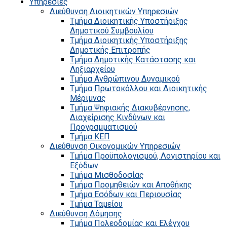
Υπηρεσίες
Διεύθυνση Διοικητικών Υπηρεσιών
Τμήμα Διοικητικής Υποστήριξης
Δημοτικού Συμβουλίου
Τμήμα Διοικητικής Υποστήριξης
Δημοτικής Επιτροπής
Τμήμα Δημοτικής Κατάστασης και
Ληξιαρχείου
Τμήμα Ανθρώπινου Δυναμικού
Τμήμα Πρωτοκόλλου και Διοικητικής
Μέριμνας
Τμήμα Ψηφιακής Διακυβέρνησης,
Διαχείρισης Κινδύνων και
Προγραμματισμού
Τμήμα ΚΕΠ
Διεύθυνση Οικονομικών Υπηρεσιών
Τμήμα Προϋπολογισμού, Λογιστηρίου και
Εξόδων
Τμήμα Μισθοδοσίας
Τμήμα Προμηθειών και Αποθήκης
Τμήμα Εσόδων και Περιουσίας
Τμήμα Ταμείου
Διεύθυνση Δόμησης
Τμήμα Πολεοδομίας και Ελέγχου