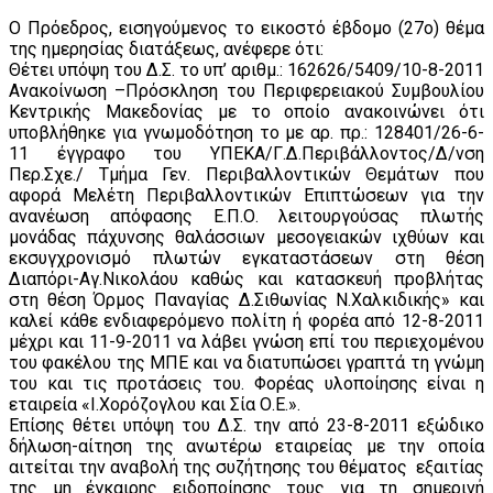
Ο Πρόεδρος, εισηγούμενος το εικοστό έβδομο (27ο) θέμα
της ημερησίας διατάξεως, ανέφερε ότι:
Θέτει υπόψη του Δ.Σ. το υπ’ αριθμ.: 162626/5409/10-8-2011
Ανακοίνωση –Πρόσκληση του Περιφερειακού Συμβουλίου
Κεντρικής Μακεδονίας με το οποίο ανακοινώνει ότι
υποβλήθηκε για γνωμοδότηση το με αρ. πρ.: 128401/26-6-
11 έγγραφο του ΥΠΕΚΑ/Γ.Δ.Περιβάλλοντος/Δ/νση
Περ.Σχε./ Τμήμα Γεν. Περιβαλλοντικών Θεμάτων που
αφορά Μελέτη Περιβαλλοντικών Επιπτώσεων για την
ανανέωση απόφασης Ε.Π.Ο. λειτουργούσας πλωτής
μονάδας πάχυνσης θαλάσσιων μεσογειακών ιχθύων και
εκσυγχρονισμό πλωτών εγκαταστάσεων στη θέση
Διαπόρι-Αγ.Νικολάου καθώς και κατασκευή προβλήτας
στη θέση Όρμος Παναγίας Δ.Σιθωνίας Ν.Χαλκιδικής» και
καλεί κάθε ενδιαφερόμενο πολίτη ή φορέα από 12-8-2011
μέχρι και 11-9-2011 να λάβει γνώση επί του περιεχομένου
του φακέλου της ΜΠΕ και να διατυπώσει γραπτά τη γνώμη
του και τις προτάσεις του. Φορέας υλοποίησης είναι η
εταιρεία «Ι.Χορόζογλου και Σία Ο.Ε.».
Επίσης θέτει υπόψη του Δ.Σ. την από 23-8-2011 εξώδικο
δήλωση-αίτηση της ανωτέρω εταιρείας με την οποία
αιτείται την αναβολή της συζήτησης του θέματος εξαιτίας
της μη έγκαιρης ειδοποίησης τους για τη σημερινή