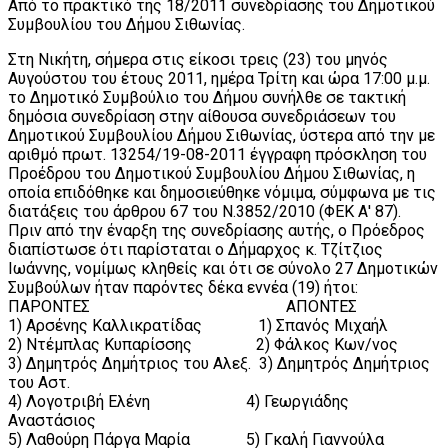
Από το πρακτικό της 18/2011 συνεδρίασης του Δημοτικού
Συμβουλίου του Δήμου Σιθωνίας.
Στη Νικήτη, σήμερα στις είκοσι τρεις (23) του μηνός
Αυγούστου του έτους 2011, ημέρα Τρίτη και ώρα 17:00 μ.μ.
το Δημοτικό Συμβούλιο του Δήμου συνήλθε σε τακτική
δημόσια συνεδρίαση στην αίθουσα συνεδριάσεων του
Δημοτικού Συμβουλίου Δήμου Σιθωνίας, ύστερα από την με
αριθμό πρωτ. 13254/19-08-2011 έγγραφη πρόσκληση του
Προέδρου του Δημοτικού Συμβουλίου Δήμου Σιθωνίας, η
οποία επιδόθηκε και δημοσιεύθηκε νόμιμα, σύμφωνα με τις
διατάξεις του άρθρου 67 του Ν.3852/2010 (ΦΕΚ Α' 87).
Πριν από την έναρξη της συνεδρίασης αυτής, ο Πρόεδρος
διαπίστωσε ότι παρίσταται ο Δήμαρχος κ. Τζίτζιος
Ιωάννης, νομίμως κληθείς και ότι σε σύνολο 27 Δημοτικών
Συμβούλων ήταν παρόντες δέκα εννέα (19) ήτοι:
ΠΑΡΟΝΤΕΣ ΑΠΟΝΤΕΣ
1) Αρσένης Καλλικρατίδας 1) Σπανός Μιχαήλ
2) Ντέμπλας Κυπαρίσσης 2) Φάλκος Κων/νος
3) Δημητρός Δημήτριος του Αλεξ. 3) Δημητρός Δημήτριος
του Αστ.
4) Λογοτριβή Ελένη 4) Γεωργιάδης
Αναστάσιος
5) Λαθούρη Πάργα Μαρία 5) Γκαλή Γιαννούλα