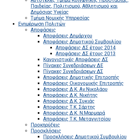
Αυτοτελές Τμήμα Κοινωνικής Προστασίας,
Παιδείας, Πολιτισμού, Αθλητισμού και
Δημόσιας Υγείας
Τμήμα Νομικής Υπηρεσίας
Ενημέρωση Πολιτών
Αποφάσεις
Αποφάσεις Δημάρχου
Αποφάσεις Δημοτικού Συμβουλίου
Αποφάσεις ΔΣ έτους 2014
Αποφάσεις ΔΣ έτους 2013
Κανονιστικές Αποφάσεις ΔΣ
Πίνακες Συνεδριάσεων ΔΕ
Πίνακες Συνεδριάσεων ΔΣ
Αποφάσεις Δημοτικής Επιτροπής
Αποφάσεις Οικονομικής Επιτροπής
Αποφάσεις Δ.Κ. Αγ.Νικολάου
Αποφάσεις Δ.Κ. Νικήτης
Αποφάσεις Δ.Κ. Συκιάς
Αποφάσεις Τ.Κ. Σάρτης
Αποφάσεις Δ.Κ. Ν.Μαρμαρά
Αποφάσεις Τ.Κ. Μεταγγιτσίου
Προκηρύξεις
Προσκλήσεις
Προσκλήσεις Δημοτικού Συμβουλίου