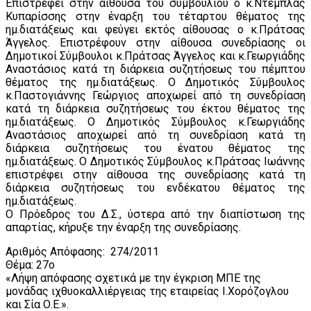
Επιστρέφει στην αίθουσα του συμβουλίου ο κ.Ντέμπλας
Κυπαρίσσης στην έναρξη του τέταρτου θέματος της
ημ.διατάξεως και φεύγει εκτός αίθουσας ο κ.Πράτσας
Άγγελος. Επιστρέφουν στην αίθουσα συνεδρίασης οι
Δημοτικοί Σύμβουλοι κ.Πράτσας Άγγελος και κ.Γεωργιάδης
Αναστάσιος κατά τη διάρκεια συζητήσεως του πέμπτου
θέματος της ημ.διατάξεως. Ο Δημοτικός Σύμβουλος
κ.Παστογιάννης Γεώργιος αποχωρεί από τη συνεδρίαση
κατά τη διάρκεια συζητήσεως του έκτου θέματος της
ημ.διατάξεως. Ο Δημοτικός Σύμβουλος κ.Γεωργιάδης
Αναστάσιος αποχωρεί από τη συνεδρίαση κατά τη
διάρκεια συζητήσεως του ένατου θέματος της
ημ.διατάξεως. Ο Δημοτικός Σύμβουλος κ.Πράτσας Ιωάννης
επιστρέφει στην αίθουσα της συνεδρίασης κατά τη
διάρκεια συζητήσεως του ενδέκατου θέματος της
ημ.διατάξεως.
Ο Πρόεδρος του Δ.Σ., ύστερα από την διαπίστωση της
απαρτίας, κήρυξε την έναρξη της συνεδρίασης.
Αριθμός Απόφασης: 274/2011
Θέμα: 27ο
«Λήψη απόφασης σχετικά με την έγκριση ΜΠΕ της
μονάδας ιχθυοκαλλιέργειας της εταιρείας Ι.Χορόζογλου
και Σία Ο.Ε.».