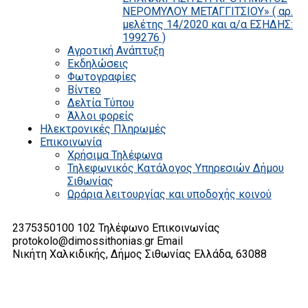
ΝΕΡΟΜΥΛΟΥ ΜΕΤΑΓΓΙΤΣΙΟΥ» ( αρ.
μελέτης 14/2020 και α/α ΕΣΗΔΗΣ:
199276 )
Αγροτική Ανάπτυξη
Εκδηλώσεις
Φωτογραφίες
Βίντεο
Δελτία Τύπου
Άλλοι φορείς
Ηλεκτρονικές Πληρωμές
Επικοινωνία
Χρήσιμα Τηλέφωνα
Τηλεφωνικός Κατάλογος Υπηρεσιών Δήμου
Σιθωνίας
Ωράρια λειτουργίας και υποδοχής κοινού
2375350100 102
Τηλέφωνο Επικοινωνίας
protokolo@dimossithonias.gr
Email
Νικήτη Χαλκιδικής, Δήμος Σιθωνίας
Ελλάδα, 63088