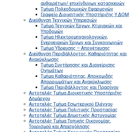
αυθαιρέτων/ επικίνδυνων κατασκευών
Τμήμα Πολεοδομικών Εφαρμογών
Γραφείο Διοικητικής Υποστήριξης Υ.ΔΟΜ
Διεύθυνση Τεχνικών Υπηρεσιών
Τμήμα Τεχνικών Έργων, Κτιριακών και
Υποδομών
Τμήμα Ηλεκτρομηχανολογικών,
Ενεργειακών Έργων και Συγκοινωνιών
Τμήμα Ύδρευσης – Αποχέτευσης
Διεύθυνση Περιβάλλοντος, Καθαριότητας και
Ανακύκλωσης
Τμήμα Συντήρησης και Διαχείρισης
Οχημάτων
Τμήμα Καθαριότητας, Αποκομιδής
Απορριμμάτων και Ανακύκλωσης
Τμήμα Περιβάλλοντος και Πρασίνου
Αυτοτελές Τμήμα Διοικητικής Υποστήριξης
Δημάρχου
Αυτοτελές Τμήμα Εσωτερικού Ελέγχου
Αυτοτελές Τμήμα Πολιτικής Προστασίας
Αυτοτελές Τμήμα Δημοτικής Αστυνομίας
Αυτοτελές Τμήμα Τοπικής Οικονομίας,
Τουρισμού και Απασχόλησης