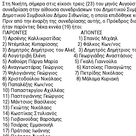
Στη Νικήτη, σήμερα στις είκοσι τρεις (23) του μηνός Αυγού
συνεδρίαση στην αίθουσα συνεδριάσεων του Δημοτικού Συμ
Δημοτικού Συμβουλίου Δήμου Σιθωνίας, η οποία επιδόθηκε κα
Πριν από την έναρξη της συνεδρίασης αυτής, ο Πρόεδρος δι
ήταν παρόντες δέκα εννέα (19) ήτοι:
ΠΑΡΟΝΤΕΣ ΑΠΟΝΤΕΣ
1) Αρσένης Καλλικρατίδας 1) Σπανός Μιχάηλ
2) Ντέμπλας Κυπαρίσσης 2) Φάλκος Κων/νος
3) Δημητρός Δημήτριος του Αλεξ. 3) Δημητρός Δημήτριος τ
4) Λογοτριβή Ελένη 4) Γεωργιάδης Αναστάσιος
5) Λαθούρη Πάργα Μαρία 5) Γκαλή Γιαννούλα
6) Αναγνωστάρας Γεώργιος 6) Κατσίκης Παναγιώτης
7) Ψηλογιάννης Γεώργιος 7) Πετρίδης Νικόλαος
8) Χριστοδούλου Νικόλαος 8) Μάλαμα Κυριακή
9) Παπαλέξης Κων/νος
10) Παπαστεργίου Αχιλλέας
11) Παστογιάννης Γεώργιος
12) Μάντσιος Βασίλειος
13) Γκιώτης Νικόλαος
14) Κωστίκας Στυλιανός
15) Γιοβανούδας Βαρσάμης
16) Τσιάρας Εμμανουήλ
17) Πράτσας Ιωάννης