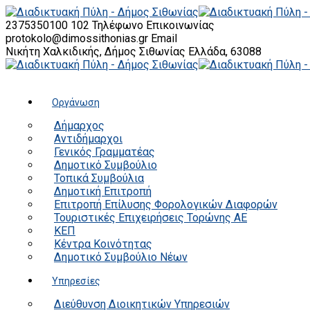
2375350100 102
Τηλέφωνο Επικοινωνίας
protokolo@dimossithonias.gr
Email
Νικήτη Χαλκιδικής, Δήμος Σιθωνίας
Ελλάδα, 63088
Οργάνωση
Δήμαρχος
Αντιδήμαρχοι
Γενικός Γραμματέας
Δημοτικό Συμβούλιο
Τοπικά Συμβούλια
Δημοτική Επιτροπή
Επιτροπή Επίλυσης Φορολογικών Διαφορών
Τουριστικές Επιχειρήσεις Τορώνης ΑΕ
ΚΕΠ
Κέντρα Κοινότητας
Δημοτικό Συμβούλιο Νέων
Υπηρεσίες
Διεύθυνση Διοικητικών Υπηρεσιών