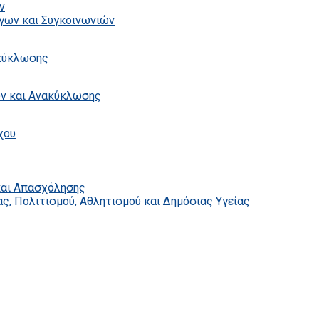
ν
γων και Συγκοινωνιών
ακύκλωσης
ων και Ανακύκλωσης
χου
και Απασχόλησης
ς, Πολιτισμού, Αθλητισμού και Δημόσιας Υγείας