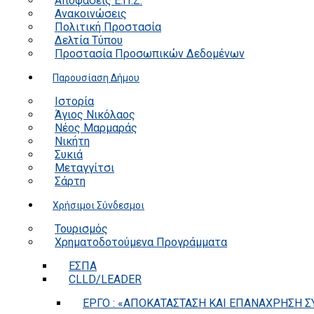
Αποφάσεις Ε.Π.Ζ.
Ανακοινώσεις
Πολιτική Προστασία
Δελτία Τύπου
Προστασία Προσωπικών Δεδομένων
Παρουσίαση Δήμου
Ιστορία
Άγιος Νικόλαος
Νέος Μαρμαράς
Νικήτη
Συκιά
Μεταγγίτσι
Σάρτη
Χρήσιμοι Σύνδεσμοι
Τουρισμός
Χρηματοδοτούμενα Προγράμματα
ΕΣΠΑ
CLLD/LEADER
ΕΡΓΟ : «ΑΠΟΚΑΤΑΣΤΑΣΗ ΚΑΙ ΕΠΑΝΑΧΡΗΣΗ ΣΥ