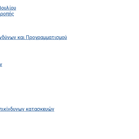
βουλίου
τροπής
ινδύνων και Προγραμματισμού
ν
επικίνδυνων κατασκευών