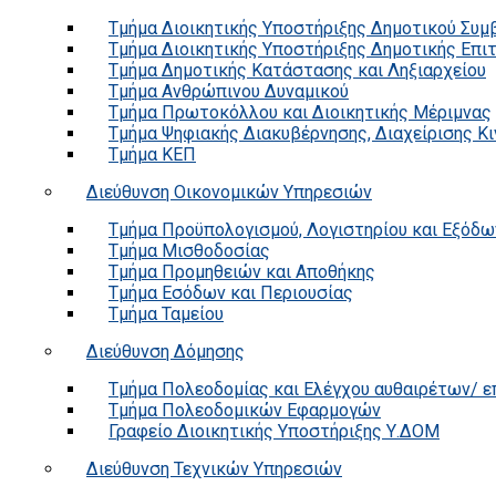
Τμήμα Διοικητικής Υποστήριξης Δημοτικού Συμ
Τμήμα Διοικητικής Υποστήριξης Δημοτικής Επι
Τμήμα Δημοτικής Κατάστασης και Ληξιαρχείου
Τμήμα Ανθρώπινου Δυναμικού
Τμήμα Πρωτοκόλλου και Διοικητικής Μέριμνας
Τμήμα Ψηφιακής Διακυβέρνησης, Διαχείρισης Κ
Τμήμα ΚΕΠ
Διεύθυνση Οικονομικών Υπηρεσιών
Τμήμα Προϋπολογισμού, Λογιστηρίου και Εξόδω
Τμήμα Μισθοδοσίας
Τμήμα Προμηθειών και Αποθήκης
Τμήμα Εσόδων και Περιουσίας
Τμήμα Ταμείου
Διεύθυνση Δόμησης
Τμήμα Πολεοδομίας και Ελέγχου αυθαιρέτων/ 
Τμήμα Πολεοδομικών Εφαρμογών
Γραφείο Διοικητικής Υποστήριξης Υ.ΔΟΜ
Διεύθυνση Τεχνικών Υπηρεσιών