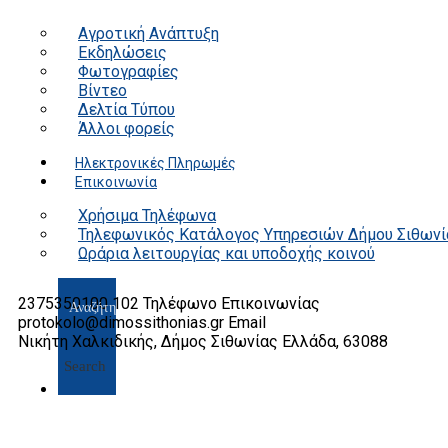
Αγροτική Ανάπτυξη
Εκδηλώσεις
Φωτογραφίες
Βίντεο
Δελτία Τύπου
Άλλοι φορείς
Ηλεκτρονικές Πληρωμές
Επικοινωνία
Χρήσιμα Τηλέφωνα
Τηλεφωνικός Κατάλογος Υπηρεσιών Δήμου Σιθωνί
Ωράρια λειτουργίας και υποδοχής κοινού
2375350100 102
Τηλέφωνο Επικοινωνίας
protokolo@dimossithonias.gr
Email
Νικήτη Χαλκιδικής, Δήμος Σιθωνίας
Ελλάδα, 63088
Search