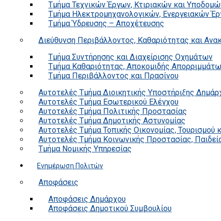
Τμήμα Τεχνικών Έργων, Κτιριακών και Υποδομώ
Τμήμα Ηλεκτρομηχανολογικών, Ενεργειακών Έρ
Τμήμα Ύδρευσης – Αποχέτευσης
Διεύθυνση Περιβάλλοντος, Καθαριότητας και Αν
Τμήμα Συντήρησης και Διαχείρισης Οχημάτων
Τμήμα Καθαριότητας, Αποκομιδής Απορριμμάτ
Τμήμα Περιβάλλοντος και Πρασίνου
Αυτοτελές Τμήμα Διοικητικής Υποστήριξης Δημάρ
Αυτοτελές Τμήμα Εσωτερικού Ελέγχου
Αυτοτελές Τμήμα Πολιτικής Προστασίας
Αυτοτελές Τμήμα Δημοτικής Αστυνομίας
Αυτοτελές Τμήμα Τοπικής Οικονομίας, Τουρισμού 
Αυτοτελές Τμήμα Κοινωνικής Προστασίας, Παιδεία
Τμήμα Νομικής Υπηρεσίας
Ενημέρωση Πολιτών
Αποφάσεις
Αποφάσεις Δημάρχου
Αποφάσεις Δημοτικού Συμβουλίου