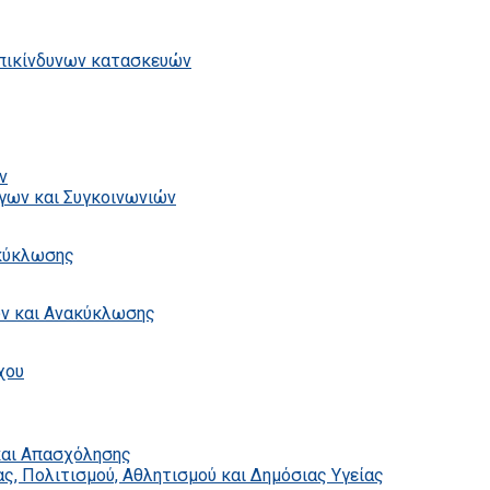
επικίνδυνων κατασκευών
ν
γων και Συγκοινωνιών
ακύκλωσης
ων και Ανακύκλωσης
χου
και Απασχόλησης
ς, Πολιτισμού, Αθλητισμού και Δημόσιας Υγείας