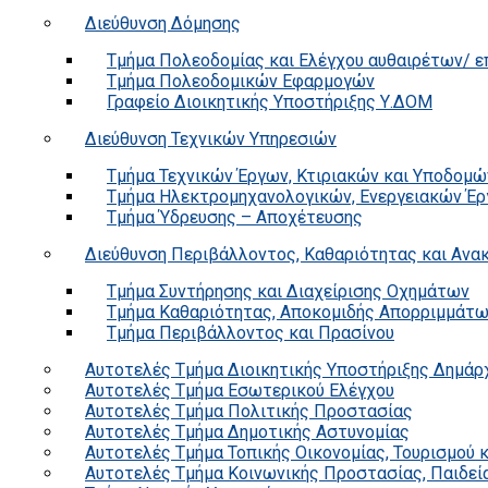
Διεύθυνση Δόμησης
Τμήμα Πολεοδομίας και Ελέγχου αυθαιρέτων/ 
Τμήμα Πολεοδομικών Εφαρμογών
Γραφείο Διοικητικής Υποστήριξης Υ.ΔΟΜ
Διεύθυνση Τεχνικών Υπηρεσιών
Τμήμα Τεχνικών Έργων, Κτιριακών και Υποδομώ
Τμήμα Ηλεκτρομηχανολογικών, Ενεργειακών Έρ
Τμήμα Ύδρευσης – Αποχέτευσης
Διεύθυνση Περιβάλλοντος, Καθαριότητας και Αν
Τμήμα Συντήρησης και Διαχείρισης Οχημάτων
Τμήμα Καθαριότητας, Αποκομιδής Απορριμμάτ
Τμήμα Περιβάλλοντος και Πρασίνου
Αυτοτελές Τμήμα Διοικητικής Υποστήριξης Δημάρ
Αυτοτελές Τμήμα Εσωτερικού Ελέγχου
Αυτοτελές Τμήμα Πολιτικής Προστασίας
Αυτοτελές Τμήμα Δημοτικής Αστυνομίας
Αυτοτελές Τμήμα Τοπικής Οικονομίας, Τουρισμού 
Αυτοτελές Τμήμα Κοινωνικής Προστασίας, Παιδεία