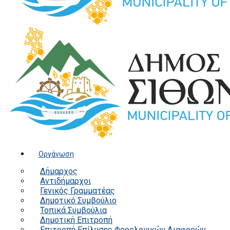
Οργάνωση
Δήμαρχος
Αντιδήμαρχοι
Γενικός Γραμματέας
Δημοτικό Συμβούλιο
Τοπικά Συμβούλια
Δημοτική Επιτροπή
Επιτροπή Επίλυσης Φορολογικών Διαφορών