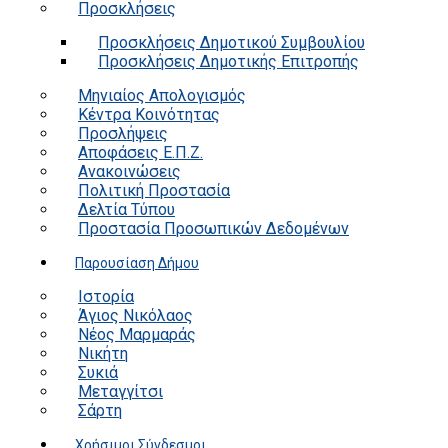
Προσκλήσεις
Προσκλήσεις Δημοτικού Συμβουλίου
Προσκλήσεις Δημοτικής Επιτροπής
Μηνιαίος Απολογισμός
Κέντρα Κοινότητας
Προσλήψεις
Αποφάσεις Ε.Π.Ζ.
Ανακοινώσεις
Πολιτική Προστασία
Δελτία Τύπου
Προστασία Προσωπικών Δεδομένων
Παρουσίαση Δήμου
Ιστορία
Άγιος Νικόλαος
Νέος Μαρμαράς
Νικήτη
Συκιά
Μεταγγίτσι
Σάρτη
Χρήσιμοι Σύνδεσμοι