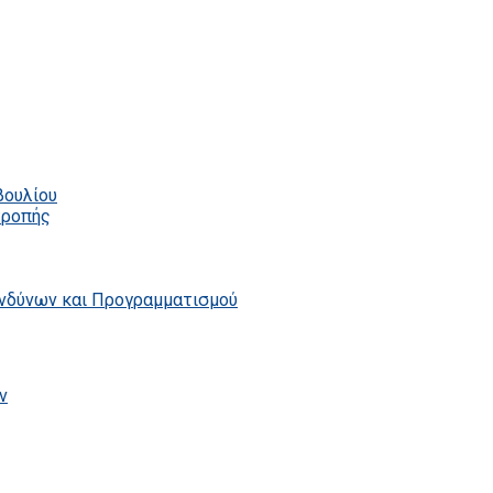
βουλίου
τροπής
ινδύνων και Προγραμματισμού
ν