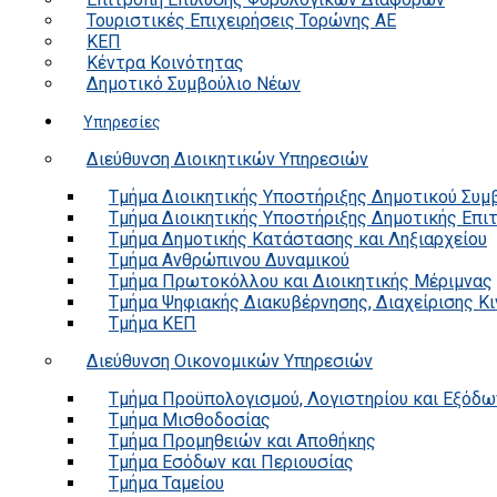
Τουριστικές Επιχειρήσεις Τορώνης ΑΕ
ΚΕΠ
Κέντρα Κοινότητας
Δημοτικό Συμβούλιο Νέων
Υπηρεσίες
Διεύθυνση Διοικητικών Υπηρεσιών
Τμήμα Διοικητικής Υποστήριξης Δημοτικού Συμ
Τμήμα Διοικητικής Υποστήριξης Δημοτικής Επι
Τμήμα Δημοτικής Κατάστασης και Ληξιαρχείου
Τμήμα Ανθρώπινου Δυναμικού
Τμήμα Πρωτοκόλλου και Διοικητικής Μέριμνας
Τμήμα Ψηφιακής Διακυβέρνησης, Διαχείρισης Κ
Τμήμα ΚΕΠ
Διεύθυνση Οικονομικών Υπηρεσιών
Τμήμα Προϋπολογισμού, Λογιστηρίου και Εξόδω
Τμήμα Μισθοδοσίας
Τμήμα Προμηθειών και Αποθήκης
Τμήμα Εσόδων και Περιουσίας
Τμήμα Ταμείου