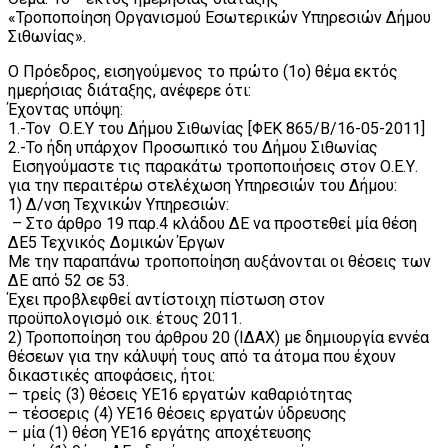
«Τροποποίηση Οργανισμού Εσωτερικών Υπηρεσιών Δήμου
Σιθωνίας».
Ο Πρόεδρος, εισηγούμενος το πρώτο (1o) θέμα εκτός
ημερήσιας διάταξης, ανέφερε ότι:
Έχοντας υπόψη:
1.-Τον Ο.Ε.Υ του Δήμου Σιθωνίας [ΦΕΚ 865/Β/16-05-2011]
2.-Το ήδη υπάρχον Προσωπικό του Δήμου Σιθωνίας
Εισηγούμαστε τις παρακάτω τροποποιήσεις στον Ο.Ε.Υ.
για την περαιτέρω στελέχωση Υπηρεσιών του Δήμου:
1) Δ/νση Τεχνικών Υπηρεσιών:
– Στο άρθρο 19 παρ.4 κλάδου ΔΕ να προστεθεί μία θέση
ΔΕ5 Τεχνικός Δομικών Έργων
Με την παραπάνω τροποποίηση αυξάνονται οι θέσεις των
ΔΕ από 52 σε 53.
Έχει προβλεφθεί αντίστοιχη πίστωση στον
προϋπολογισμό οικ. έτους 2011.
2) Τροποποίηση του άρθρου 20 (ΙΔΑΧ) με δημιουργία εννέα
θέσεων για την κάλυψή τους από τα άτομα που έχουν
δικαστικές αποφάσεις, ήτοι:
– τρείς (3) θέσεις ΥΕ16 εργατών καθαριότητας
– τέσσερις (4) ΥΕ16 θέσεις εργατών ύδρευσης
– μία (1) θέση ΥΕ16 εργάτης αποχέτευσης