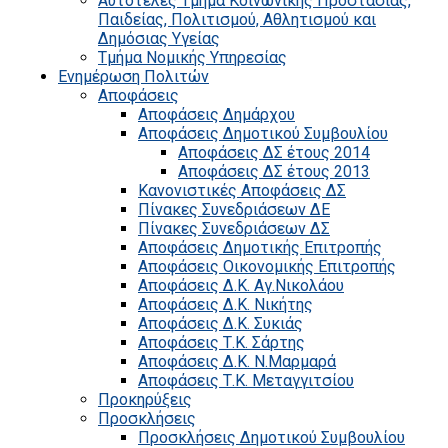
Αυτοτελές Τμήμα Κοινωνικής Προστασίας,
Παιδείας, Πολιτισμού, Αθλητισμού και
Δημόσιας Υγείας
Τμήμα Νομικής Υπηρεσίας
Ενημέρωση Πολιτών
Αποφάσεις
Αποφάσεις Δημάρχου
Αποφάσεις Δημοτικού Συμβουλίου
Αποφάσεις ΔΣ έτους 2014
Αποφάσεις ΔΣ έτους 2013
Κανονιστικές Αποφάσεις ΔΣ
Πίνακες Συνεδριάσεων ΔΕ
Πίνακες Συνεδριάσεων ΔΣ
Αποφάσεις Δημοτικής Επιτροπής
Αποφάσεις Οικονομικής Επιτροπής
Αποφάσεις Δ.Κ. Αγ.Νικολάου
Αποφάσεις Δ.Κ. Νικήτης
Αποφάσεις Δ.Κ. Συκιάς
Αποφάσεις Τ.Κ. Σάρτης
Αποφάσεις Δ.Κ. Ν.Μαρμαρά
Αποφάσεις Τ.Κ. Μεταγγιτσίου
Προκηρύξεις
Προσκλήσεις
Προσκλήσεις Δημοτικού Συμβουλίου