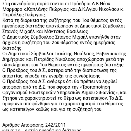
Στη συνεδρίαση παρίστανται οι Πρόεδροι Δ.Κ.Νέου
Μαρμαρά κ.Καπλάνης Γεώργιος και Δ.Κ.Αγίου Νικολάου κ.
Παρδάλης Γεώργιος.
Κατά τη διάρκεια της συζήτησης του 1ου θέματος εντός
ημερήσιας διάταξης αποχώρησαν οι Δημοτικοί Σύμβουλοι
Σπανός Μιχαήλ και Μάντσιος Βασίλειος.
Ο Δημοτικός Σύμβουλος Σπανός Μιχαήλ επανήλθε όταν
άρχισε η συζήτηση του 2ου θέματος εντός ημερήσιας
διάταξης.
Οι Δημοτικοί Σύμβουλοι Γκιώτης Νικόλαος, Ρεβενικιώτης
Δημήτριος και Πετρίδης Νικόλαος αποχώρησαν μετά την
ολοκλήρωση του 1ου θέματος εντός ημερήσιας διάταξης.
Ο Πρόεδρος του Δ.Σ., ύστερα από την διαπίστωση της
απαρτίας, κήρυξε την έναρξη της συνεδρίασης.
Ο Πρόεδρος του Δ.Σ. ανέφερε ότι θα πρέπει να ληφθεί
απόφαση από το Δ.Σ. που αφορά την «Τροποποίηση
Οργανισμού Εσωτερικών Υπηρεσιών Δήμου Σιθωνίας», και
ζήτησε να χαρακτηριστεί το θέμα ως κατεπείγον. Το Δ.Σ.
ομόφωνα αποφάνθηκε για το χαρακτηρισμό του θέματος
ως κατεπείγον καθώς και για τη συζήτησή του.
Αριθμός Απόφασης: 242/2011
Θέμα: 1ο εκτός ημερήσιας διάταξης