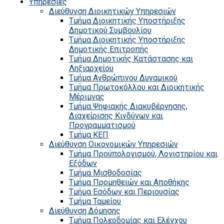
Υπηρεσίες
Διεύθυνση Διοικητικών Υπηρεσιών
Τμήμα Διοικητικής Υποστήριξης
Δημοτικού Συμβουλίου
Τμήμα Διοικητικής Υποστήριξης
Δημοτικής Επιτροπής
Τμήμα Δημοτικής Κατάστασης και
Ληξιαρχείου
Τμήμα Ανθρώπινου Δυναμικού
Τμήμα Πρωτοκόλλου και Διοικητικής
Μέριμνας
Τμήμα Ψηφιακής Διακυβέρνησης,
Διαχείρισης Κινδύνων και
Προγραμματισμού
Τμήμα ΚΕΠ
Διεύθυνση Οικονομικών Υπηρεσιών
Τμήμα Προϋπολογισμού, Λογιστηρίου και
Εξόδων
Τμήμα Μισθοδοσίας
Τμήμα Προμηθειών και Αποθήκης
Τμήμα Εσόδων και Περιουσίας
Τμήμα Ταμείου
Διεύθυνση Δόμησης
Τμήμα Πολεοδομίας και Ελέγχου