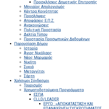
Προσκλήσεις Δημοτικής Επιτροπής
Μηνιαίος Απολογισμός
Κέντρα Κοινότητας
Προσλήψεις
Αποφάσεις Ε.Π.Ζ.
Ανακοινώσεις
Πολιτική Προστασία
Δελτία Τύπου
Προστασία Προσωπικών Δεδομένων
Παρουσίαση Δήμου
Ιστορία
Άγιος Νικόλαος
Νέος Μαρμαράς
Νικήτη
Συκιά
Μεταγγίτσι
Σάρτη
Χρήσιμοι Σύνδεσμοι
Τουρισμός
Χρηματοδοτούμενα Προγράμματα
ΕΣΠΑ
CLLD/LEADER
ΕΡΓΟ : «ΑΠΟΚΑΤΑΣΤΑΣΗ ΚΑΙ
ΕΠΑΝΑΧΡΗΣΗ ΣΥΓΚΡΟΤΗΜΑΤΟΣ