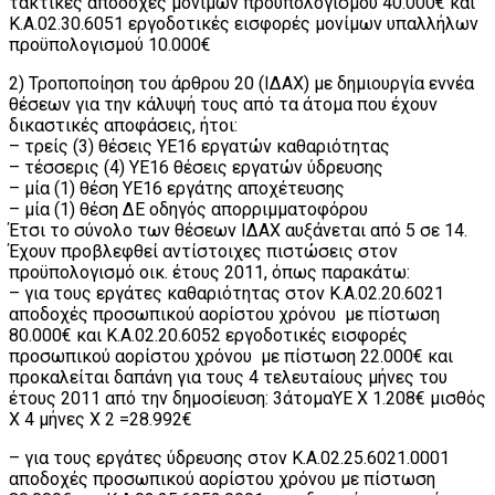
τακτικές αποδοχές μονίμων προϋπολογισμού 40.000€ και
Κ.Α.02.30.6051 εργοδοτικές εισφορές μονίμων υπαλλήλων
προϋπολογισμού 10.000€
2) Τροποποίηση του άρθρου 20 (ΙΔΑΧ) με δημιουργία εννέα
θέσεων για την κάλυψή τους από τα άτομα που έχουν
δικαστικές αποφάσεις, ήτοι:
– τρείς (3) θέσεις ΥΕ16 εργατών καθαριότητας
– τέσσερις (4) ΥΕ16 θέσεις εργατών ύδρευσης
– μία (1) θέση ΥΕ16 εργάτης αποχέτευσης
– μία (1) θέση ΔΕ οδηγός απορριμματοφόρου
Έτσι το σύνολο των θέσεων ΙΔΑΧ αυξάνεται από 5 σε 14.
Έχουν προβλεφθεί αντίστοιχες πιστώσεις στον
προϋπολογισμό οικ. έτους 2011, όπως παρακάτω:
– για τους εργάτες καθαριότητας στον Κ.Α.02.20.6021
αποδοχές προσωπικού αορίστου χρόνου με πίστωση
80.000€ και Κ.Α.02.20.6052 εργοδοτικές εισφορές
προσωπικού αορίστου χρόνου με πίστωση 22.000€ και
προκαλείται δαπάνη για τους 4 τελευταίους μήνες του
έτους 2011 από την δημοσίευση: 3άτομαΥΕ Χ 1.208€ μισθός
Χ 4 μήνες Χ 2 =28.992€
– για τους εργάτες ύδρευσης στον Κ.Α.02.25.6021.0001
αποδοχές προσωπικού αορίστου χρόνου με πίστωση