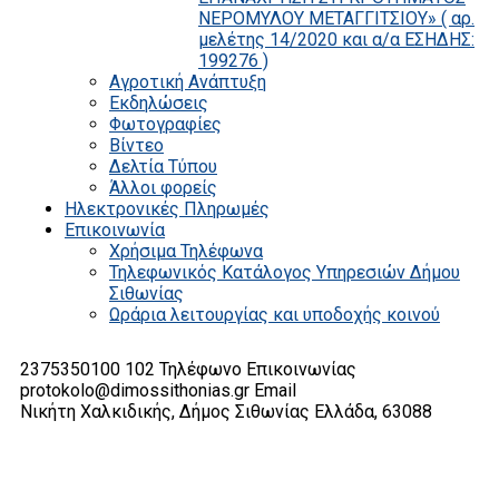
ΝΕΡΟΜΥΛΟΥ ΜΕΤΑΓΓΙΤΣΙΟΥ» ( αρ.
μελέτης 14/2020 και α/α ΕΣΗΔΗΣ:
199276 )
Αγροτική Ανάπτυξη
Εκδηλώσεις
Φωτογραφίες
Βίντεο
Δελτία Τύπου
Άλλοι φορείς
Ηλεκτρονικές Πληρωμές
Επικοινωνία
Χρήσιμα Τηλέφωνα
Τηλεφωνικός Κατάλογος Υπηρεσιών Δήμου
Σιθωνίας
Ωράρια λειτουργίας και υποδοχής κοινού
2375350100 102
Τηλέφωνο Επικοινωνίας
protokolo@dimossithonias.gr
Email
Νικήτη Χαλκιδικής, Δήμος Σιθωνίας
Ελλάδα, 63088