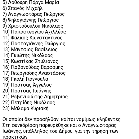
5) Λαθούρη Πάργα Μαρία
6) Σπανός Μιχαήλ
7) Αναγνωστάρας Γεώργιος
8) Ψηλογιάννης Γεώργιος
9) Χριστοδούλου Νικόλαος
10) Παπαστεργίου Αχιλλέας
11) Φάλκος Κωνσταντίνος
12) Παστογιάννης Γεώργιος
13) Μάντσιος Βασίλειος
14) Γκιώτης Νικόλαος
15) Κωστίκας Στυλιανός
16) Γιοβανούδας Βαρσάμης
17) Γεωργιάδης Αναστάσιος
18) Γκαλή Γιαννούλα
19) Πράτσας Άγγελος
20) Πράτσας Ιωάννης
21) Ρεβενικιώτης Δημήτριος
22) Πετρίδης Νικόλαος
23) Μάλαμα Κυριακή
Οι οποίοι δεν προσήλθαν, καίτοι νομίμως κληθέντες.
Στη συνεδρίαση παρευρέθηκε και ο Αναγνωστάρας
Ιωάννης, υπάλληλος του Δήμου, για την τήρηση των
πρακτικών.