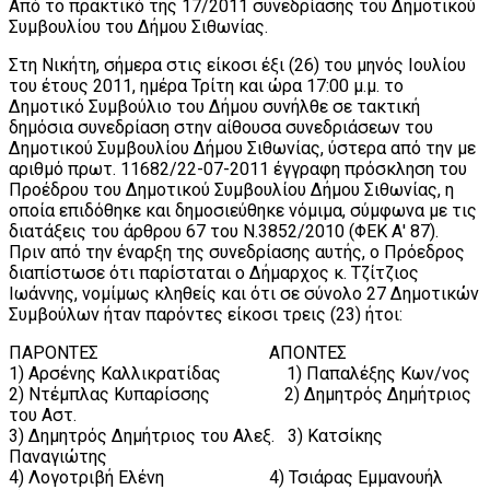
Από το πρακτικό της 17/2011 συνεδρίασης του Δημοτικού
Συμβουλίου του Δήμου Σιθωνίας.
Στη Νικήτη, σήμερα στις είκοσι έξι (26) του μηνός Ιουλίου
του έτους 2011, ημέρα Τρίτη και ώρα 17:00 μ.μ. το
Δημοτικό Συμβούλιο του Δήμου συνήλθε σε τακτική
δημόσια συνεδρίαση στην αίθουσα συνεδριάσεων του
Δημοτικού Συμβουλίου Δήμου Σιθωνίας, ύστερα από την με
αριθμό πρωτ. 11682/22-07-2011 έγγραφη πρόσκληση του
Προέδρου του Δημοτικού Συμβουλίου Δήμου Σιθωνίας, η
οποία επιδόθηκε και δημοσιεύθηκε νόμιμα, σύμφωνα με τις
διατάξεις του άρθρου 67 του Ν.3852/2010 (ΦΕΚ Α' 87).
Πριν από την έναρξη της συνεδρίασης αυτής, ο Πρόεδρος
διαπίστωσε ότι παρίσταται ο Δήμαρχος κ. Τζίτζιος
Ιωάννης, νομίμως κληθείς και ότι σε σύνολο 27 Δημοτικών
Συμβούλων ήταν παρόντες είκοσι τρεις (23) ήτοι:
ΠΑΡΟΝΤΕΣ ΑΠΟΝΤΕΣ
1) Αρσένης Καλλικρατίδας 1) Παπαλέξης Κων/νος
2) Ντέμπλας Κυπαρίσσης 2) Δημητρός Δημήτριος
του Αστ.
3) Δημητρός Δημήτριος του Αλεξ. 3) Κατσίκης
Παναγιώτης
4) Λογοτριβή Ελένη 4) Τσιάρας Εμμανουήλ