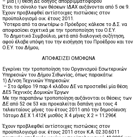
– μία (1) θέση ΔΕ οδηγός απορριμματοφόρου
Έτσι το σύνολο των θέσεων ΙΔΑΧ αυξάνονται από 5 σε 9.
Έχουν προβλεφθεί αντίστοιχες πιστώσεις στον
προϋπολογισμό οικ. έτους 2011.
Ύστερα από τα ανωτέρω ο Πρόεδρος κάλεσε το Δ.Σ. να
αποφασίσει σχετικά με την τροποποίηση του Ο.Ε.Υ.
Το Δημοτικό Συμβούλιο, μετά από διαλογική συζήτηση,
αφού έλαβε υπόψη του την εισήγηση του Προέδρου και τον
Ο.Ε.Υ. του Δήμου,
ΑΠΟΦΑΣΙΖΕΙ ΟΜΟΦΩΝΑ
Εγκρίνει την τροποποίηση του Οργανισμού Εσωτερικών
Υπηρεσιών του Δήμου Σιθωνίας, όπως παρακάτω:
1) Δ/νση Τεχνικών Υπηρεσιών:
– Στο άρθρο 19 παρ.4 κλάδου ΔΕ να προστεθεί μία θέση
ΔΕ5 Τεχνικός Δομικών Έργων
Με την παραπάνω τροποποίηση αυξάνονται οι θέσεις των
ΔΕ από 52 σε 53 και προκαλείται δαπάνη για τους 4
τελευταίους μήνες του έτους 2011 από την δημοσίευση:
1άτομο ΔΕ Χ 1.412€ μισθός Χ 4 μήνες Χ 2 = 11.296€
Έχουν προβλεφθεί αντίστοιχες πιστώσεις στον
προϋπολογισμό οικ. έτους 2011 στον Κ.Α. 02.30.6011