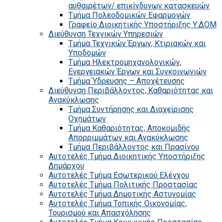
αυθαιρέτων/ επικίνδυνων κατασκευών
Τμήμα Πολεοδομικών Εφαρμογών
Γραφείο Διοικητικής Υποστήριξης Υ.ΔΟΜ
Διεύθυνση Τεχνικών Υπηρεσιών
Τμήμα Τεχνικών Έργων, Κτιριακών και
Υποδομών
Τμήμα Ηλεκτρομηχανολογικών,
Ενεργειακών Έργων και Συγκοινωνιών
Τμήμα Ύδρευσης – Αποχέτευσης
Διεύθυνση Περιβάλλοντος, Καθαριότητας και
Ανακύκλωσης
Τμήμα Συντήρησης και Διαχείρισης
Οχημάτων
Τμήμα Καθαριότητας, Αποκομιδής
Απορριμμάτων και Ανακύκλωσης
Τμήμα Περιβάλλοντος και Πρασίνου
Αυτοτελές Τμήμα Διοικητικής Υποστήριξης
Δημάρχου
Αυτοτελές Τμήμα Εσωτερικού Ελέγχου
Αυτοτελές Τμήμα Πολιτικής Προστασίας
Αυτοτελές Τμήμα Δημοτικής Αστυνομίας
Αυτοτελές Τμήμα Τοπικής Οικονομίας,
Τουρισμού και Απασχόλησης