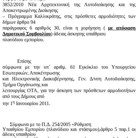
3852/2010 Νέα Αρχιτεκτονική της Αυτοδιοίκησης και της
Αποκεντρωμένης Διοίκησης
– Πρόγραμμα Καλλικράτης, στις πρόσθετες αρμοδιότητες των
δήμων άρθρο 94
παράγραφος 6 αριθμός 30, είναι η χορήγηση (
με απόφαση
Δημοτικού Συμβουλίου
) άδειας άσκησης υπαίθριου
πλανόδιου εμπορίου.
Επίσης
σύμφωνα με την υπ΄ αριθμ. 61 Εγκύκλιο του Υπουργείου
Εσωτερικών, Αποκέντρωσης
και Ηλεκτρονικής Διακυβέρνησης, Γεν. Δ/νση Αυτοδιοίκησης,
Τμήμα Οργάνωσης και
λειτουργίας ΟΤΑ, για την άσκηση των πρόσθετων αρμοδιοτήτων
από τους Δήμους από
η
την 1
Ιανουαρίου 2011.
Σύμφωνα με το Π.Δ. 254/2005 «Ρύθμιση
Υπαιθρίου Εμπορίου (πλανόδιου και στάσιμου),άρθρο 5 παρ.1 οι
άδειες υπαιθρίου