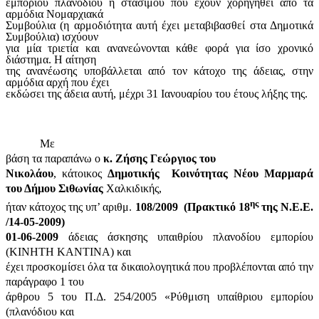
εμπορίου πλανόδιου ή στάσιμου που έχουν χορηγηθεί από τα
αρμόδια Νομαρχιακά
Συμβούλια (η αρμοδιότητα αυτή έχει μεταβιβασθεί στα Δημοτικά
Συμβούλια) ισχύουν
για μία τριετία και ανανεώνονται κάθε φορά για ίσο χρονικό
διάστημα. Η αίτηση
της ανανέωσης υποβάλλεται από τον κάτοχο της άδειας, στην
αρμόδια αρχή που έχει
εκδώσει της άδεια αυτή, μέχρι 31 Ιανουαρίου του έτους λήξης της.
Με
βάση τα παραπάνω ο
κ. Ζήσης Γεώργιος του
Νικολάου
, κάτοικος
Δημοτικής
Κοινότητας Νέου Μαρμαρά
του Δήμου Σιθωνίας
Χαλκιδικής,
ης
ήταν κάτοχος της υπ’ αριθμ.
108/2009
(Πρακτικό 18
της Ν.Ε.Ε.
/14-05-2009)
01-06-2009
άδειας άσκησης υπαιθρίου πλανοδίου εμπορίου
(ΚΙΝΗΤΗ ΚΑΝΤΙΝΑ) και
έχει προσκομίσει όλα τα δικαιολογητικά που προβλέπονται από την
παράγραφο 1 του
άρθρου 5 του Π.Δ. 254/2005 «Ρύθμιση υπαίθριου εμπορίου
(πλανόδιου και