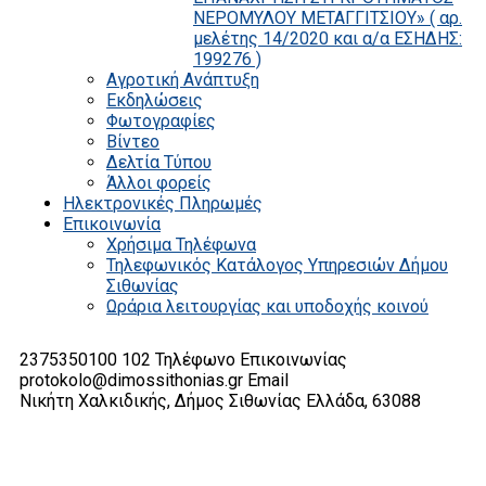
ΝΕΡΟΜΥΛΟΥ ΜΕΤΑΓΓΙΤΣΙΟΥ» ( αρ.
μελέτης 14/2020 και α/α ΕΣΗΔΗΣ:
199276 )
Αγροτική Ανάπτυξη
Εκδηλώσεις
Φωτογραφίες
Βίντεο
Δελτία Τύπου
Άλλοι φορείς
Ηλεκτρονικές Πληρωμές
Επικοινωνία
Χρήσιμα Τηλέφωνα
Τηλεφωνικός Κατάλογος Υπηρεσιών Δήμου
Σιθωνίας
Ωράρια λειτουργίας και υποδοχής κοινού
2375350100 102
Τηλέφωνο Επικοινωνίας
protokolo@dimossithonias.gr
Email
Νικήτη Χαλκιδικής, Δήμος Σιθωνίας
Ελλάδα, 63088