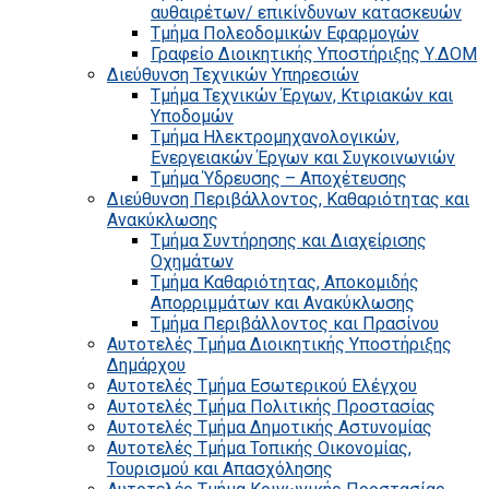
αυθαιρέτων/ επικίνδυνων κατασκευών
Τμήμα Πολεοδομικών Εφαρμογών
Γραφείο Διοικητικής Υποστήριξης Υ.ΔΟΜ
Διεύθυνση Τεχνικών Υπηρεσιών
Τμήμα Τεχνικών Έργων, Κτιριακών και
Υποδομών
Τμήμα Ηλεκτρομηχανολογικών,
Ενεργειακών Έργων και Συγκοινωνιών
Τμήμα Ύδρευσης – Αποχέτευσης
Διεύθυνση Περιβάλλοντος, Καθαριότητας και
Ανακύκλωσης
Τμήμα Συντήρησης και Διαχείρισης
Οχημάτων
Τμήμα Καθαριότητας, Αποκομιδής
Απορριμμάτων και Ανακύκλωσης
Τμήμα Περιβάλλοντος και Πρασίνου
Αυτοτελές Τμήμα Διοικητικής Υποστήριξης
Δημάρχου
Αυτοτελές Τμήμα Εσωτερικού Ελέγχου
Αυτοτελές Τμήμα Πολιτικής Προστασίας
Αυτοτελές Τμήμα Δημοτικής Αστυνομίας
Αυτοτελές Τμήμα Τοπικής Οικονομίας,
Τουρισμού και Απασχόλησης