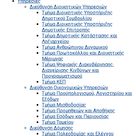
Υπηρεσίες
Διεύθυνση Διοικητικών Υπηρεσιών
Τμήμα Διοικητικής Υποστήριξης
Δημοτικού Συμβουλίου
Τμήμα Διοικητικής Υποστήριξης
Δημοτικής Επιτροπής
Τμήμα Δημοτικής Κατάστασης και
Ληξιαρχείου
Τμήμα Ανθρώπινου Δυναμικού
Τμήμα Πρωτοκόλλου και Διοικητικής
Μέριμνας
Τμήμα Ψηφιακής Διακυβέρνησης,
Διαχείρισης Κινδύνων και
Προγραμματισμού
Τμήμα ΚΕΠ
Διεύθυνση Οικονομικών Υπηρεσιών
Τμήμα Προϋπολογισμού, Λογιστηρίου και
Εξόδων
Τμήμα Μισθοδοσίας
Τμήμα Προμηθειών και Αποθήκης
Τμήμα Εσόδων και Περιουσίας
Τμήμα Ταμείου
Διεύθυνση Δόμησης
Τμήμα Πολεοδομίας και Ελέγχου