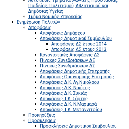
Αυτοτελές Τμήμα Κοινωνικής Προστασίας,
Παιδείας, Πολιτισμού, Αθλητισμού και
Δημόσιας Υγείας
Τμήμα Νομικής Υπηρεσίας
Ενημέρωση Πολιτών
Αποφάσεις
Αποφάσεις Δημάρχου
Αποφάσεις Δημοτικού Συμβουλίου
Αποφάσεις ΔΣ έτους 2014
Αποφάσεις ΔΣ έτους 2013
Κανονιστικές Αποφάσεις ΔΣ
Πίνακες Συνεδριάσεων ΔΕ
Πίνακες Συνεδριάσεων ΔΣ
Αποφάσεις Δημοτικής Επιτροπής
Αποφάσεις Οικονομικής Επιτροπής
Αποφάσεις Δ.Κ. Αγ.Νικολάου
Αποφάσεις Δ.Κ. Νικήτης
Αποφάσεις Δ.Κ. Συκιάς
Αποφάσεις Τ.Κ. Σάρτης
Αποφάσεις Δ.Κ. Ν.Μαρμαρά
Αποφάσεις Τ.Κ. Μεταγγιτσίου
Προκηρύξεις
Προσκλήσεις
Προσκλήσεις Δημοτικού Συμβουλίου