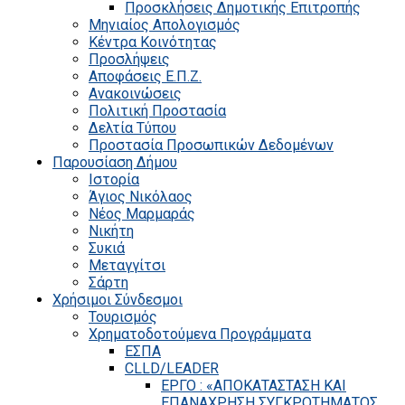
Προσκλήσεις Δημοτικής Επιτροπής
Μηνιαίος Απολογισμός
Κέντρα Κοινότητας
Προσλήψεις
Αποφάσεις Ε.Π.Ζ.
Ανακοινώσεις
Πολιτική Προστασία
Δελτία Τύπου
Προστασία Προσωπικών Δεδομένων
Παρουσίαση Δήμου
Ιστορία
Άγιος Νικόλαος
Νέος Μαρμαράς
Νικήτη
Συκιά
Μεταγγίτσι
Σάρτη
Χρήσιμοι Σύνδεσμοι
Τουρισμός
Χρηματοδοτούμενα Προγράμματα
ΕΣΠΑ
CLLD/LEADER
ΕΡΓΟ : «ΑΠΟΚΑΤΑΣΤΑΣΗ ΚΑΙ
ΕΠΑΝΑΧΡΗΣΗ ΣΥΓΚΡΟΤΗΜΑΤΟΣ