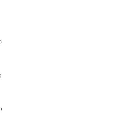
)
)
)