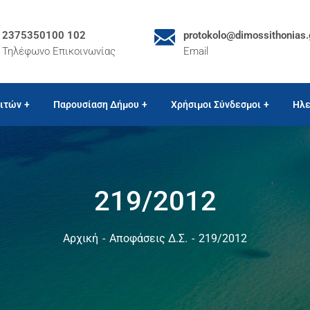
2375350100 102
protokolo@dimossithonias.
Τηλέφωνο Επικοινωνίας
Email
ιτών
Παρουσίαση Δήμου
Χρήσιμοι Σύνδεσμοι
Ηλε
219/2012
Αρχική
Αποφάσεις Δ.Σ.
219/2012