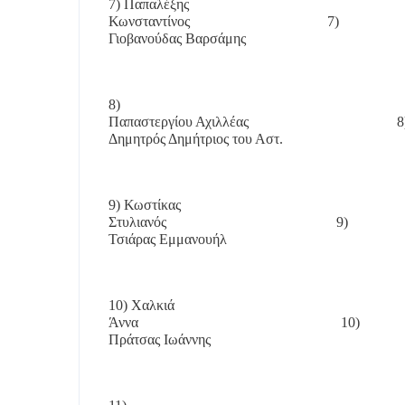
7) Παπαλέξης
Κωνσταντίνος
7)
Γιοβανούδας Βαρσάμης
8)
Παπαστεργίου Αχιλλέας
8
Δημητρός Δημήτριος του Αστ.
9) Κωστίκας
Στυλιανός
9)
Τσιάρας Εμμανουήλ
10) Χαλκιά
Άννα
10)
Πράτσας Ιωάννης