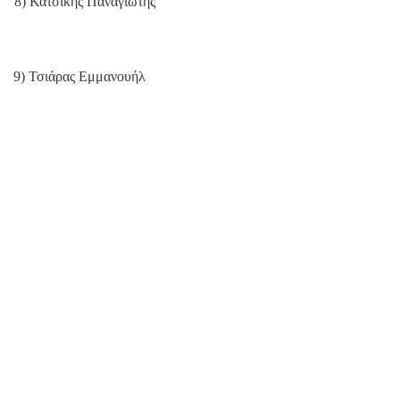
8) Κατσίκης Παναγιώτης
9) Τσιάρας Εμμανουήλ