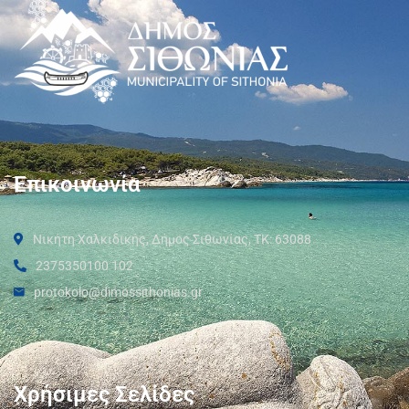
Επικοινωνία
Νικήτη Χαλκιδικής, Δήμος Σιθωνίας, ΤΚ: 63088
2375350100 102
protokolo@dimossithonias.gr
Χρήσιμες Σελίδες