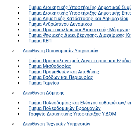
Τμήμα Διοικητικής Υποστήριξης Δημοτικού Συμ
Τμήμα Διοικητικής Υποστήριξης Δημοτικής Επι
Τμήμα Δημοτικής Κατάστασης και Ληξιαρχείου
Τμήμα Ανθρώπινου Δυναμικού
Τμήμα Πρωτοκόλλου και Διοικητικής Μέριμνας
Τμήμα Ψηφιακής Διακυβέρνησης, Διαχείρισης Κ
Τμήμα ΚΕΠ
Διεύθυνση Οικονομικών Υπηρεσιών
Τμήμα Προϋπολογισμού, Λογιστηρίου και Εξόδω
Τμήμα Μισθοδοσίας
Τμήμα Προμηθειών και Αποθήκης
Τμήμα Εσόδων και Περιουσίας
Τμήμα Ταμείου
Διεύθυνση Δόμησης
Τμήμα Πολεοδομίας και Ελέγχου αυθαιρέτων/ 
Τμήμα Πολεοδομικών Εφαρμογών
Γραφείο Διοικητικής Υποστήριξης Υ.ΔΟΜ
Διεύθυνση Τεχνικών Υπηρεσιών