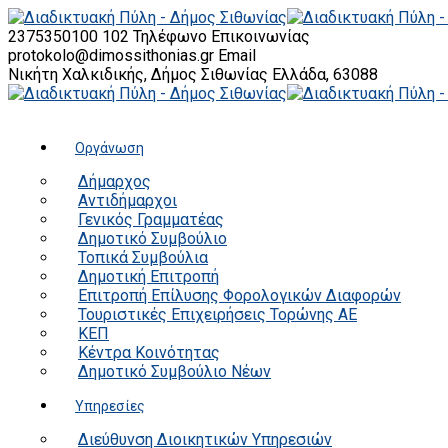
2375350100 102
Τηλέφωνο Επικοινωνίας
protokolo@dimossithonias.gr
Email
Νικήτη Χαλκιδικής, Δήμος Σιθωνίας
Ελλάδα, 63088
Οργάνωση
Δήμαρχος
Αντιδήμαρχοι
Γενικός Γραμματέας
Δημοτικό Συμβούλιο
Τοπικά Συμβούλια
Δημοτική Επιτροπή
Επιτροπή Επίλυσης Φορολογικών Διαφορών
Τουριστικές Επιχειρήσεις Τορώνης ΑΕ
ΚΕΠ
Κέντρα Κοινότητας
Δημοτικό Συμβούλιο Νέων
Υπηρεσίες
Διεύθυνση Διοικητικών Υπηρεσιών