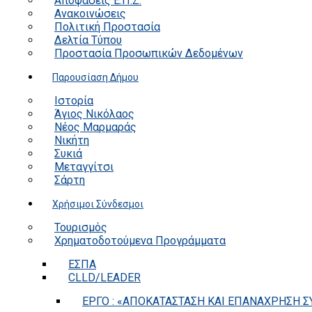
Αποφάσεις Ε.Π.Ζ.
Ανακοινώσεις
Πολιτική Προστασία
Δελτία Τύπου
Προστασία Προσωπικών Δεδομένων
Παρουσίαση Δήμου
Ιστορία
Άγιος Νικόλαος
Νέος Μαρμαράς
Νικήτη
Συκιά
Μεταγγίτσι
Σάρτη
Χρήσιμοι Σύνδεσμοι
Τουρισμός
Χρηματοδοτούμενα Προγράμματα
ΕΣΠΑ
CLLD/LEADER
ΕΡΓΟ : «ΑΠΟΚΑΤΑΣΤΑΣΗ ΚΑΙ ΕΠΑΝΑΧΡΗΣΗ ΣΥ