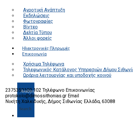
Αγροτική Ανάπτυξη
Εκδηλώσεις
Φωτογραφίες
Βίντεο
Δελτία Τύπου
Άλλοι φορείς
Ηλεκτρονικές Πληρωμές
Επικοινωνία
Χρήσιμα Τηλέφωνα
Τηλεφωνικός Κατάλογος Υπηρεσιών Δήμου Σιθωνί
Ωράρια λειτουργίας και υποδοχής κοινού
2375350100 102
Τηλέφωνο Επικοινωνίας
protokolo@dimossithonias.gr
Email
Νικήτη Χαλκιδικής, Δήμος Σιθωνίας
Ελλάδα, 63088
Search