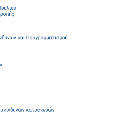
βουλίου
τροπής
ινδύνων και Προγραμματισμού
ν
επικίνδυνων κατασκευών