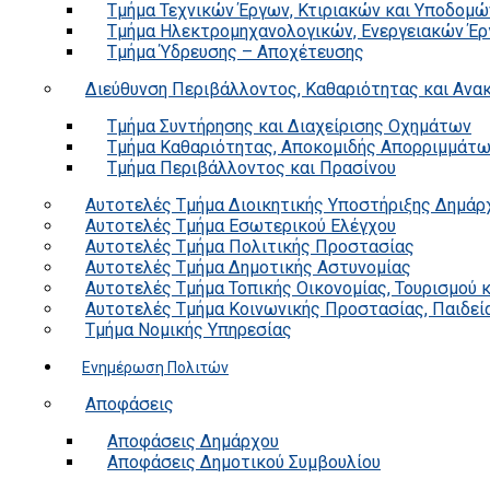
Τμήμα Τεχνικών Έργων, Κτιριακών και Υποδομώ
Τμήμα Ηλεκτρομηχανολογικών, Ενεργειακών Έρ
Τμήμα Ύδρευσης – Αποχέτευσης
Διεύθυνση Περιβάλλοντος, Καθαριότητας και Αν
Τμήμα Συντήρησης και Διαχείρισης Οχημάτων
Τμήμα Καθαριότητας, Αποκομιδής Απορριμμάτ
Τμήμα Περιβάλλοντος και Πρασίνου
Αυτοτελές Τμήμα Διοικητικής Υποστήριξης Δημάρ
Αυτοτελές Τμήμα Εσωτερικού Ελέγχου
Αυτοτελές Τμήμα Πολιτικής Προστασίας
Αυτοτελές Τμήμα Δημοτικής Αστυνομίας
Αυτοτελές Τμήμα Τοπικής Οικονομίας, Τουρισμού 
Αυτοτελές Τμήμα Κοινωνικής Προστασίας, Παιδεία
Τμήμα Νομικής Υπηρεσίας
Ενημέρωση Πολιτών
Αποφάσεις
Αποφάσεις Δημάρχου
Αποφάσεις Δημοτικού Συμβουλίου