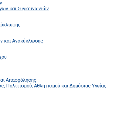
ν
γων και Συγκοινωνιών
ακύκλωσης
ων και Ανακύκλωσης
χου
και Απασχόλησης
ς, Πολιτισμού, Αθλητισμού και Δημόσιας Υγείας