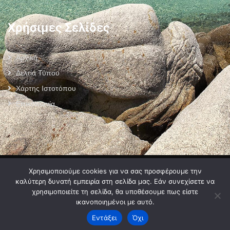
Χρήσιμες Σελίδες
Αρχική
Δελτία Τύπου
Χάρτης Ιστοτόπου
Επικοινωνία
Πολιτική Προστασίας Προσωπικών Δεδομένων
–
Πολιτική Cookies
–
Χρησιμοποιούμε cookies για να σας προσφέρουμε την
Όροι Χρήσης
καλύτερη δυνατή εμπειρία στη σελίδα μας. Εάν συνεχίσετε να
χρησιμοποιείτε τη σελίδα, θα υποθέσουμε πως είστε
ικανοποιημένοι με αυτό.
Εντάξει
Όχι
2024 © Developed by
MyCompany Projects