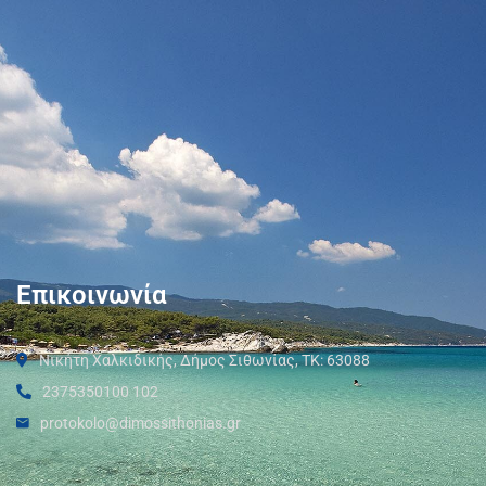
Επικοινωνία
Νικήτη Χαλκιδικής, Δήμος Σιθωνίας, ΤΚ: 63088
2375350100 102
protokolo@dimossithonias.gr