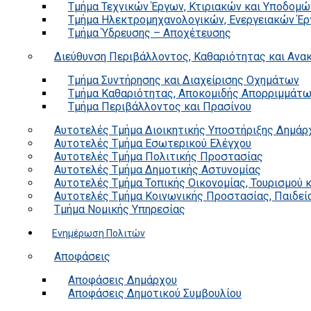
Τμήμα Τεχνικών Έργων, Κτιριακών και Υποδομώ
Τμήμα Ηλεκτρομηχανολογικών, Ενεργειακών Έρ
Τμήμα Ύδρευσης – Αποχέτευσης
Διεύθυνση Περιβάλλοντος, Καθαριότητας και Αν
Τμήμα Συντήρησης και Διαχείρισης Οχημάτων
Τμήμα Καθαριότητας, Αποκομιδής Απορριμμάτ
Τμήμα Περιβάλλοντος και Πρασίνου
Αυτοτελές Τμήμα Διοικητικής Υποστήριξης Δημάρ
Αυτοτελές Τμήμα Εσωτερικού Ελέγχου
Αυτοτελές Τμήμα Πολιτικής Προστασίας
Αυτοτελές Τμήμα Δημοτικής Αστυνομίας
Αυτοτελές Τμήμα Τοπικής Οικονομίας, Τουρισμού 
Αυτοτελές Τμήμα Κοινωνικής Προστασίας, Παιδεία
Τμήμα Νομικής Υπηρεσίας
Ενημέρωση Πολιτών
Αποφάσεις
Αποφάσεις Δημάρχου
Αποφάσεις Δημοτικού Συμβουλίου