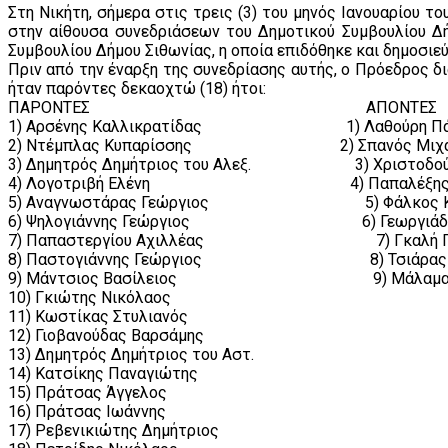
Στη Νικήτη, σήμερα στις τρεις (3) του μηνός Ιανουαρίου τ
στην αίθουσα συνεδριάσεων του Δημοτικού Συμβουλίου Δή
Συμβουλίου Δήμου Σιθωνίας, η οποία επιδόθηκε και δημοσιεύ
Πριν από την έναρξη της συνεδρίασης αυτής, ο Πρόεδρος δ
ήταν παρόντες δεκαοχτώ (18) ήτοι:
ΠΑΡΟΝΤΕΣ ΑΠΟΝΤΕΣ
1) Αρσένης Καλλικρατίδας 1) Λαθούρη Πάρ
2) Ντέμπλας Κυπαρίσσης 2) Σπανός Μιχα
3) Δημητρός Δημήτριος του Αλεξ. 3) Χριστοδούλ
4) Λογοτριβή Ελένη 4) Παπαλέξης Κων
5) Αναγνωστάρας Γεώργιος 5) Φάλκος Κων
6) Ψηλογιάννης Γεώργιος 6) Γεωργιάδης 
7) Παπαστεργίου Αχιλλέας 7) Γκαλή Για
8) Παστογιάννης Γεώργιος 8) Τσιάρας Εμ
9) Μάντσιος Βασίλειος 9) Μάλαμα Κυ
10) Γκιώτης Νικόλαος
11) Κωστίκας Στυλιανός
12) Γιοβανούδας Βαρσάμης
13) Δημητρός Δημήτριος του Αστ.
14) Κατσίκης Παναγιώτης
15) Πράτσας Άγγελος
16) Πράτσας Ιωάννης
17) Ρεβενικιώτης Δημήτριος