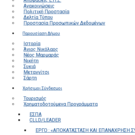
Αποφάσεις Ε.Π.Ζ.
Ανακοινώσεις
Πολιτική Προστασία
Δελτία Τύπου
Προστασία Προσωπικών Δεδομένων
Παρουσίαση Δήμου
Ιστορία
Άγιος Νικόλαος
Νέος Μαρμαράς
Νικήτη
Συκιά
Μεταγγίτσι
Σάρτη
Χρήσιμοι Σύνδεσμοι
Τουρισμός
Χρηματοδοτούμενα Προγράμματα
ΕΣΠΑ
CLLD/LEADER
ΕΡΓΟ : «ΑΠΟΚΑΤΑΣΤΑΣΗ ΚΑΙ ΕΠΑΝΑΧΡΗΣΗ ΣΥ