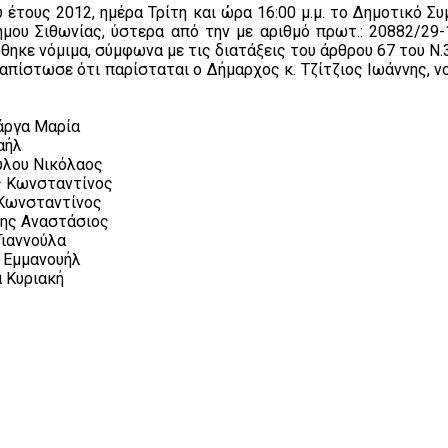
ου έτους 2012, ημέρα Τρίτη και ώρα 16:00 μ.μ. το Δημοτικό 
μου Σιθωνίας, ύστερα από την με αριθμό πρωτ.: 20882/2
θηκε νόμιμα, σύμφωνα με τις διατάξεις του άρθρου 67 του Ν.3
ιαπίστωσε ότι παρίσταται ο Δήμαρχος κ. Τζίτζιος Ιωάννης, 
γα Μαρία
ήλ
ου Νικόλαος
σταντίνος
σταντίνος
Αναστάσιος
ννούλα
μανουήλ
ριακή