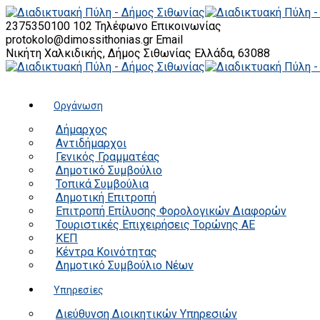
2375350100 102
Τηλέφωνο Επικοινωνίας
protokolo@dimossithonias.gr
Email
Νικήτη Χαλκιδικής, Δήμος Σιθωνίας
Ελλάδα, 63088
Οργάνωση
Δήμαρχος
Αντιδήμαρχοι
Γενικός Γραμματέας
Δημοτικό Συμβούλιο
Τοπικά Συμβούλια
Δημοτική Επιτροπή
Επιτροπή Επίλυσης Φορολογικών Διαφορών
Τουριστικές Επιχειρήσεις Τορώνης ΑΕ
ΚΕΠ
Κέντρα Κοινότητας
Δημοτικό Συμβούλιο Νέων
Υπηρεσίες
Διεύθυνση Διοικητικών Υπηρεσιών