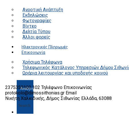
Αγροτική Ανάπτυξη
Εκδηλώσεις
Φωτογραφίες
Βίντεο
Δελτία Τύπου
Άλλοι φορείς
Ηλεκτρονικές Πληρωμές
Επικοινωνία
Χρήσιμα Τηλέφωνα
Τηλεφωνικός Κατάλογος Υπηρεσιών Δήμου Σιθωνί
Ωράρια λειτουργίας και υποδοχής κοινού
2375350100 102
Τηλέφωνο Επικοινωνίας
protokolo@dimossithonias.gr
Email
Νικήτη Χαλκιδικής, Δήμος Σιθωνίας
Ελλάδα, 63088
Search