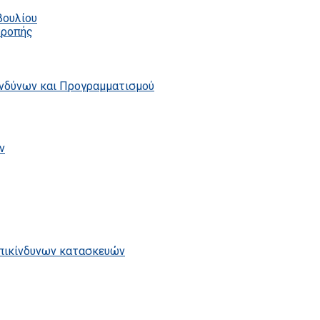
βουλίου
τροπής
ινδύνων και Προγραμματισμού
ν
επικίνδυνων κατασκευών