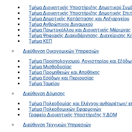
Τμήμα Διοικητικής Υποστήριξης Δημοτικού Συμ
Τμήμα Διοικητικής Υποστήριξης Δημοτικής Επι
Τμήμα Δημοτικής Κατάστασης και Ληξιαρχείου
Τμήμα Ανθρώπινου Δυναμικού
Τμήμα Πρωτοκόλλου και Διοικητικής Μέριμνας
Τμήμα Ψηφιακής Διακυβέρνησης, Διαχείρισης Κ
Τμήμα ΚΕΠ
Διεύθυνση Οικονομικών Υπηρεσιών
Τμήμα Προϋπολογισμού, Λογιστηρίου και Εξόδω
Τμήμα Μισθοδοσίας
Τμήμα Προμηθειών και Αποθήκης
Τμήμα Εσόδων και Περιουσίας
Τμήμα Ταμείου
Διεύθυνση Δόμησης
Τμήμα Πολεοδομίας και Ελέγχου αυθαιρέτων/ 
Τμήμα Πολεοδομικών Εφαρμογών
Γραφείο Διοικητικής Υποστήριξης Υ.ΔΟΜ
Διεύθυνση Τεχνικών Υπηρεσιών