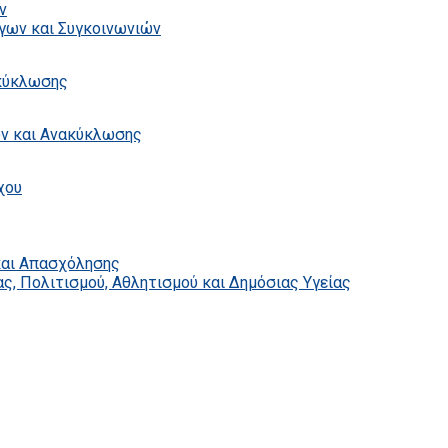
ν
γων και Συγκοινωνιών
ακύκλωσης
ων και Ανακύκλωσης
χου
και Απασχόλησης
ς, Πολιτισμού, Αθλητισμού και Δημόσιας Υγείας