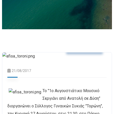
Δελτία Τύπου
21/08/2017
Το "1ο Αυγουστιάτικο Μουσικό
Σεργιάνι από Ανατολή σε Δύση"
διοργανώνει ο Σύλλογος Γυναικών Συκιάς "Τορώνη",
την Κυριακή 27 Αυγούστου, στις 21.30, στο Πάρκο