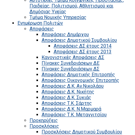
Αυτοτελές Τμήμα Κοινωνικής Προστασίας,
Παιδείας, Πολιτισμού, Αθλητισμού και
Δημόσιας Υγείας
Τμήμα Νομικής Υπηρεσίας
Ενημέρωση Πολιτών
Αποφάσεις
Αποφάσεις Δημάρχου
Αποφάσεις Δημοτικού Συμβουλίου
Αποφάσεις ΔΣ έτους 2014
Αποφάσεις ΔΣ έτους 2013
Κανονιστικές Αποφάσεις ΔΣ
Πίνακες Συνεδριάσεων ΔΕ
Πίνακες Συνεδριάσεων ΔΣ
Αποφάσεις Δημοτικής Επιτροπής
Αποφάσεις Οικονομικής Επιτροπής
Αποφάσεις Δ.Κ. Αγ.Νικολάου
Αποφάσεις Δ.Κ. Νικήτης
Αποφάσεις Δ.Κ. Συκιάς
Αποφάσεις Τ.Κ. Σάρτης
Αποφάσεις Δ.Κ. Ν.Μαρμαρά
Αποφάσεις Τ.Κ. Μεταγγιτσίου
Προκηρύξεις
Προσκλήσεις
Προσκλήσεις Δημοτικού Συμβουλίου