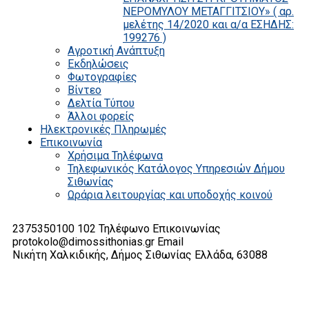
ΝΕΡΟΜΥΛΟΥ ΜΕΤΑΓΓΙΤΣΙΟΥ» ( αρ.
μελέτης 14/2020 και α/α ΕΣΗΔΗΣ:
199276 )
Αγροτική Ανάπτυξη
Εκδηλώσεις
Φωτογραφίες
Βίντεο
Δελτία Τύπου
Άλλοι φορείς
Ηλεκτρονικές Πληρωμές
Επικοινωνία
Χρήσιμα Τηλέφωνα
Τηλεφωνικός Κατάλογος Υπηρεσιών Δήμου
Σιθωνίας
Ωράρια λειτουργίας και υποδοχής κοινού
2375350100 102
Τηλέφωνο Επικοινωνίας
protokolo@dimossithonias.gr
Email
Νικήτη Χαλκιδικής, Δήμος Σιθωνίας
Ελλάδα, 63088