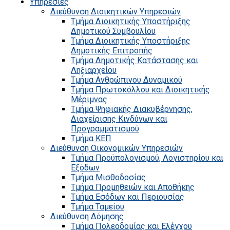
Υπηρεσίες
Διεύθυνση Διοικητικών Υπηρεσιών
Τμήμα Διοικητικής Υποστήριξης
Δημοτικού Συμβουλίου
Τμήμα Διοικητικής Υποστήριξης
Δημοτικής Επιτροπής
Τμήμα Δημοτικής Κατάστασης και
Ληξιαρχείου
Τμήμα Ανθρώπινου Δυναμικού
Τμήμα Πρωτοκόλλου και Διοικητικής
Μέριμνας
Τμήμα Ψηφιακής Διακυβέρνησης,
Διαχείρισης Κινδύνων και
Προγραμματισμού
Τμήμα ΚΕΠ
Διεύθυνση Οικονομικών Υπηρεσιών
Τμήμα Προϋπολογισμού, Λογιστηρίου και
Εξόδων
Τμήμα Μισθοδοσίας
Τμήμα Προμηθειών και Αποθήκης
Τμήμα Εσόδων και Περιουσίας
Τμήμα Ταμείου
Διεύθυνση Δόμησης
Τμήμα Πολεοδομίας και Ελέγχου