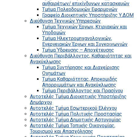
αυθαιρέτων/ επικίνδυνων κατασκευών
Τμήμα Πολεοδομικών Εφαρμογών
Γραφείο Διοικητικής Υποστήριξης Υ.ΔΟΜ
Διεύθυνση Τεχνικών Υπηρεσιών
Τμήμα Τεχνικών Έργων, Κτιριακών και
Υποδομών
Τμήμα Ηλεκτρομηχανολογικών,
Ενεργειακών Έργων και Συγκοινωνιών
Τμήμα Ύδρευσης – Αποχέτευσης
Διεύθυνση Περιβάλλοντος, Καθαριότητας και
Ανακύκλωσης
Τμήμα Συντήρησης και Διαχείρισης
Οχημάτων
Τμήμα Καθαριότητας, Αποκομιδής
Απορριμμάτων και Ανακύκλωσης
Τμήμα Περιβάλλοντος και Πρασίνου
Αυτοτελές Τμήμα Διοικητικής Υποστήριξης
Δημάρχου
Αυτοτελές Τμήμα Εσωτερικού Ελέγχου
Αυτοτελές Τμήμα Πολιτικής Προστασίας
Αυτοτελές Τμήμα Δημοτικής Αστυνομίας
Αυτοτελές Τμήμα Τοπικής Οικονομίας,
Τουρισμού και Απασχόλησης