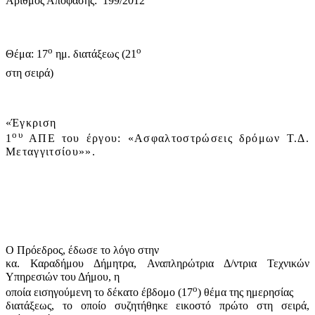
Αριθμός Απόφασης:
199/2012
ο
ο
Θέμα: 17
ημ. διατάξεως (21
στη σειρά)
«
Έγκριση
ου
1
ΑΠΕ του έργου: «Ασφαλτοστρώσεις δρόμων Τ.Δ.
Μεταγγιτσίου»».
Ο Πρόεδρος, έδωσε το λόγο στην
κα. Καραδήμου Δήμητρα, Αναπληρώτρια Δ/ντρια Τεχνικών
Υπηρεσιών του Δήμου, η
ο
οποία εισηγούμενη το δέκατο έβδομο (17
) θέμα της ημερησίας
διατάξεως, το οποίο συζητήθηκε εικοστό πρώτο στη σειρά,