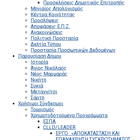
Προσκλήσεις Δημοτικής Επιτροπής
Μηνιαίος Απολογισμός
Κέντρα Κοινότητας
Προσλήψεις
Αποφάσεις Ε.Π.Ζ.
Ανακοινώσεις
Πολιτική Προστασία
Δελτία Τύπου
Προστασία Προσωπικών Δεδομένων
Παρουσίαση Δήμου
Ιστορία
Άγιος Νικόλαος
Νέος Μαρμαράς
Νικήτη
Συκιά
Μεταγγίτσι
Σάρτη
Χρήσιμοι Σύνδεσμοι
Τουρισμός
Χρηματοδοτούμενα Προγράμματα
ΕΣΠΑ
CLLD/LEADER
ΕΡΓΟ : «ΑΠΟΚΑΤΑΣΤΑΣΗ ΚΑΙ
ΕΠΑΝΑΧΡΗΣΗ ΣΥΓΚΡΟΤΗΜΑΤΟΣ