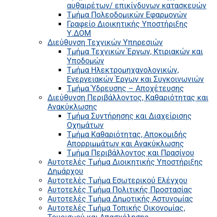
αυθαιρέτων/ επικίνδυνων κατασκευών
Τμήμα Πολεοδομικών Εφαρμογών
Γραφείο Διοικητικής Υποστήριξης
Υ.ΔΟΜ
Διεύθυνση Τεχνικών Υπηρεσιών
Τμήμα Τεχνικών Έργων, Κτιριακών και
Υποδομών
Τμήμα Ηλεκτρομηχανολογικών,
Ενεργειακών Έργων και Συγκοινωνιών
Τμήμα Ύδρευσης – Αποχέτευσης
Διεύθυνση Περιβάλλοντος, Καθαριότητας και
Ανακύκλωσης
Τμήμα Συντήρησης και Διαχείρισης
Οχημάτων
Τμήμα Καθαριότητας, Αποκομιδής
Απορριμμάτων και Ανακύκλωσης
Τμήμα Περιβάλλοντος και Πρασίνου
Αυτοτελές Τμήμα Διοικητικής Υποστήριξης
Δημάρχου
Αυτοτελές Τμήμα Εσωτερικού Ελέγχου
Αυτοτελές Τμήμα Πολιτικής Προστασίας
Αυτοτελές Τμήμα Δημοτικής Αστυνομίας
Αυτοτελές Τμήμα Τοπικής Οικονομίας,