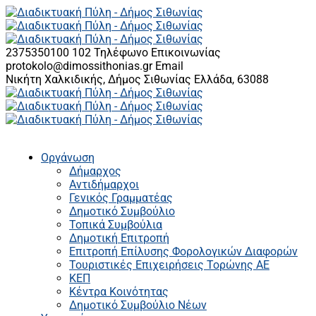
2375350100 102
Τηλέφωνο Επικοινωνίας
protokolo@dimossithonias.gr
Email
Νικήτη Χαλκιδικής, Δήμος Σιθωνίας
Ελλάδα, 63088
Οργάνωση
Δήμαρχος
Αντιδήμαρχοι
Γενικός Γραμματέας
Δημοτικό Συμβούλιο
Τοπικά Συμβούλια
Δημοτική Επιτροπή
Επιτροπή Επίλυσης Φορολογικών Διαφορών
Τουριστικές Επιχειρήσεις Τορώνης ΑΕ
ΚΕΠ
Κέντρα Κοινότητας
Δημοτικό Συμβούλιο Νέων