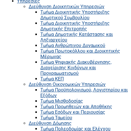
Υπηρεσίες
Διεύθυνση Διοικητικών Υπηρεσιών
Τμήμα Διοικητικής Υποστήριξης
Δημοτικού Συμβουλίου
Τμήμα Διοικητικής Υποστήριξης
Δημοτικής Επιτροπής
Τμήμα Δημοτικής Κατάστασης και
Ληξιαρχείου
Τμήμα Ανθρώπινου Δυναμικού
Τμήμα Πρωτοκόλλου και Διοικητικής
Μέριμνας
Τμήμα Ψηφιακής Διακυβέρνησης,
Διαχείρισης Κινδύνων και
Προγραμματισμού
Τμήμα ΚΕΠ
Διεύθυνση Οικονομικών Υπηρεσιών
Τμήμα Προϋπολογισμού, Λογιστηρίου και
Εξόδων
Τμήμα Μισθοδοσίας
Τμήμα Προμηθειών και Αποθήκης
Τμήμα Εσόδων και Περιουσίας
Τμήμα Ταμείου
Διεύθυνση Δόμησης
Τμήμα Πολεοδομίας και Ελέγχου