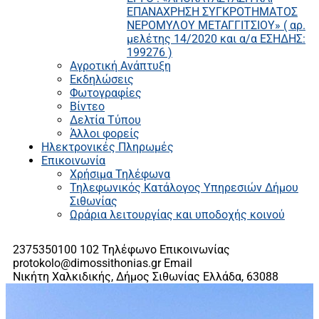
ΕΠΑΝΑΧΡΗΣΗ ΣΥΓΚΡΟΤΗΜΑΤΟΣ
ΝΕΡΟΜΥΛΟΥ ΜΕΤΑΓΓΙΤΣΙΟΥ» ( αρ.
μελέτης 14/2020 και α/α ΕΣΗΔΗΣ:
199276 )
Αγροτική Ανάπτυξη
Εκδηλώσεις
Φωτογραφίες
Βίντεο
Δελτία Τύπου
Άλλοι φορείς
Ηλεκτρονικές Πληρωμές
Επικοινωνία
Χρήσιμα Τηλέφωνα
Τηλεφωνικός Κατάλογος Υπηρεσιών Δήμου
Σιθωνίας
Ωράρια λειτουργίας και υποδοχής κοινού
2375350100 102
Τηλέφωνο Επικοινωνίας
protokolo@dimossithonias.gr
Email
Νικήτη Χαλκιδικής, Δήμος Σιθωνίας
Ελλάδα, 63088