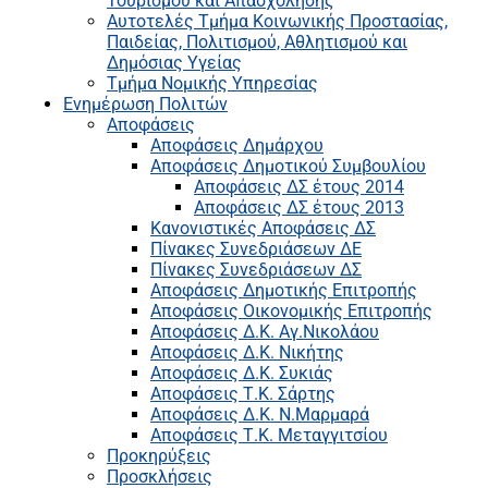
Τουρισμού και Απασχόλησης
Αυτοτελές Τμήμα Κοινωνικής Προστασίας,
Παιδείας, Πολιτισμού, Αθλητισμού και
Δημόσιας Υγείας
Τμήμα Νομικής Υπηρεσίας
Ενημέρωση Πολιτών
Αποφάσεις
Αποφάσεις Δημάρχου
Αποφάσεις Δημοτικού Συμβουλίου
Αποφάσεις ΔΣ έτους 2014
Αποφάσεις ΔΣ έτους 2013
Κανονιστικές Αποφάσεις ΔΣ
Πίνακες Συνεδριάσεων ΔΕ
Πίνακες Συνεδριάσεων ΔΣ
Αποφάσεις Δημοτικής Επιτροπής
Αποφάσεις Οικονομικής Επιτροπής
Αποφάσεις Δ.Κ. Αγ.Νικολάου
Αποφάσεις Δ.Κ. Νικήτης
Αποφάσεις Δ.Κ. Συκιάς
Αποφάσεις Τ.Κ. Σάρτης
Αποφάσεις Δ.Κ. Ν.Μαρμαρά
Αποφάσεις Τ.Κ. Μεταγγιτσίου
Προκηρύξεις
Προσκλήσεις