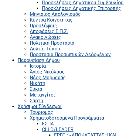
Προσκλήσεις Δημοτικού Συμβουλίου
Προσκλήσεις Δημοτικής Επιτροπής
Μηνιαίος Απολογισμός
Κέντρα Κοινότητας
Προσλήψεις
Αποφάσεις Ε.Π.Ζ.
Ανακοινώσεις
Πολιτική Προστασία
Δελτία Τύπου
Προστασία Προσωπικών Δεδομένων
Παρουσίαση Δήμου
Ιστορία
Άγιος Νικόλαος
Νέος Μαρμαράς
Νικήτη
Συκιά
Μεταγγίτσι
Σάρτη
Χρήσιμοι Σύνδεσμοι
Τουρισμός
Χρηματοδοτούμενα Προγράμματα
ΕΣΠΑ
CLLD/LEADER
ΕΡΓΟ : «ΑΠΟΚΑΤΑΣΤΑΣΗ ΚΑΙ