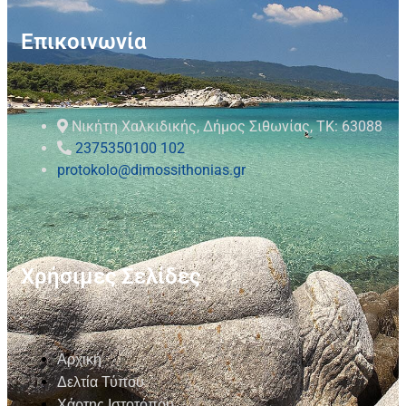
Επικοινωνία
Νικήτη Χαλκιδικής, Δήμος Σιθωνίας, ΤΚ: 63088
2375350100 102
protokolo@dimossithonias.gr
Χρήσιμες Σελίδες
Αρχική
Δελτία Τύπου
Χάρτης Ιστοτόπου