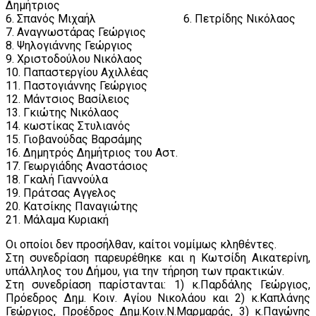
Δημήτριος
6. Σπανός Μιχαήλ 6. Πετρίδης Νικόλαος
7. Αναγνωστάρας Γεώργιος
8. Ψηλογιάννης Γεώργιος
9. Χριστοδούλου Νικόλαος
10. Παπαστεργίου Αχιλλέας
11. Παστογιάννης Γεώργιος
12. Μάντσιος Βασίλειος
13. Γκιώτης Νικόλαος
14. κωστίκας Στυλιανός
15. Γιοβανούδας Βαρσάμης
16. Δημητρός Δημήτριος του Αστ.
17. Γεωργιάδης Αναστάσιος
18. Γκαλή Γιαννούλα
19. Πράτσας Αγγελος
20. Κατσίκης Παναγιώτης
21. Μάλαμα Κυριακή
Οι οποίοι δεν προσήλθαν, καίτοι νομίμως κληθέντες.
Στη συνεδρίαση παρευρέθηκε και η Κωτσίδη Αικατερίνη,
υπάλληλος του Δήμου, για την τήρηση των πρακτικών.
Στη συνεδρίαση παρίστανται: 1) κ.Παρδάλης Γεώργιος,
Πρόεδρος Δημ. Κοιν. Αγίου Νικολάου και 2) κ.Καπλάνης
Γεώργιος, Προέδρος Δημ.Κοιν.Ν.Μαρμαράς, 3) κ.Παγώνης