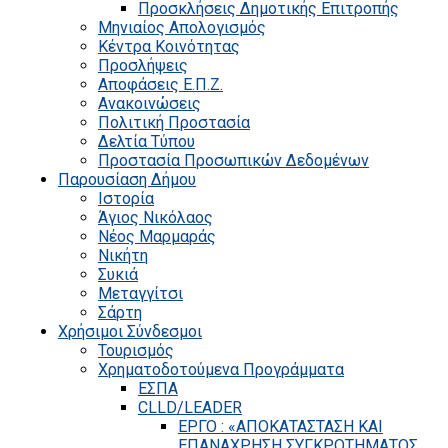
Προσκλήσεις Δημοτικής Επιτροπής
Μηνιαίος Απολογισμός
Κέντρα Κοινότητας
Προσλήψεις
Αποφάσεις Ε.Π.Ζ.
Ανακοινώσεις
Πολιτική Προστασία
Δελτία Τύπου
Προστασία Προσωπικών Δεδομένων
Παρουσίαση Δήμου
Ιστορία
Άγιος Νικόλαος
Νέος Μαρμαράς
Νικήτη
Συκιά
Μεταγγίτσι
Σάρτη
Χρήσιμοι Σύνδεσμοι
Τουρισμός
Χρηματοδοτούμενα Προγράμματα
ΕΣΠΑ
CLLD/LEADER
ΕΡΓΟ : «ΑΠΟΚΑΤΑΣΤΑΣΗ ΚΑΙ
ΕΠΑΝΑΧΡΗΣΗ ΣΥΓΚΡΟΤΗΜΑΤΟΣ