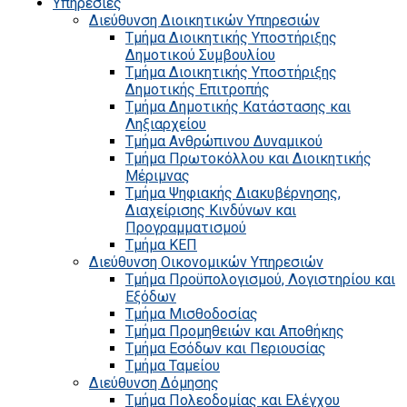
Υπηρεσίες
Διεύθυνση Διοικητικών Υπηρεσιών
Τμήμα Διοικητικής Υποστήριξης
Δημοτικού Συμβουλίου
Τμήμα Διοικητικής Υποστήριξης
Δημοτικής Επιτροπής
Τμήμα Δημοτικής Κατάστασης και
Ληξιαρχείου
Τμήμα Ανθρώπινου Δυναμικού
Τμήμα Πρωτοκόλλου και Διοικητικής
Μέριμνας
Τμήμα Ψηφιακής Διακυβέρνησης,
Διαχείρισης Κινδύνων και
Προγραμματισμού
Τμήμα ΚΕΠ
Διεύθυνση Οικονομικών Υπηρεσιών
Τμήμα Προϋπολογισμού, Λογιστηρίου και
Εξόδων
Τμήμα Μισθοδοσίας
Τμήμα Προμηθειών και Αποθήκης
Τμήμα Εσόδων και Περιουσίας
Τμήμα Ταμείου
Διεύθυνση Δόμησης
Τμήμα Πολεοδομίας και Ελέγχου