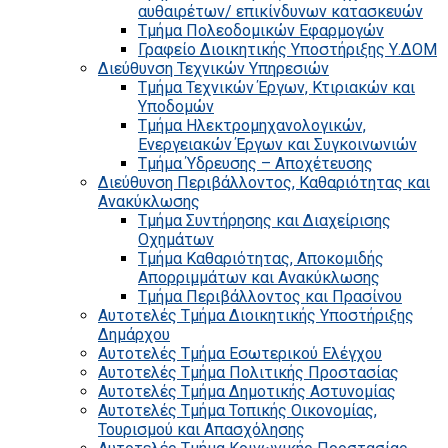
αυθαιρέτων/ επικίνδυνων κατασκευών
Τμήμα Πολεοδομικών Εφαρμογών
Γραφείο Διοικητικής Υποστήριξης Υ.ΔΟΜ
Διεύθυνση Τεχνικών Υπηρεσιών
Τμήμα Τεχνικών Έργων, Κτιριακών και
Υποδομών
Τμήμα Ηλεκτρομηχανολογικών,
Ενεργειακών Έργων και Συγκοινωνιών
Τμήμα Ύδρευσης – Αποχέτευσης
Διεύθυνση Περιβάλλοντος, Καθαριότητας και
Ανακύκλωσης
Τμήμα Συντήρησης και Διαχείρισης
Οχημάτων
Τμήμα Καθαριότητας, Αποκομιδής
Απορριμμάτων και Ανακύκλωσης
Τμήμα Περιβάλλοντος και Πρασίνου
Αυτοτελές Τμήμα Διοικητικής Υποστήριξης
Δημάρχου
Αυτοτελές Τμήμα Εσωτερικού Ελέγχου
Αυτοτελές Τμήμα Πολιτικής Προστασίας
Αυτοτελές Τμήμα Δημοτικής Αστυνομίας
Αυτοτελές Τμήμα Τοπικής Οικονομίας,
Τουρισμού και Απασχόλησης