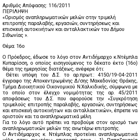
Αριθμός Απόφασης: 116/2011
ΠΕΡΙΛΗΨΗ
«Ορισμός αναπληρωματικών μελών στην τριμελή
επιτροπής παραλαβής, εργασιών, συντηρήσεως και
επισκευή αυτοκινήτων και ανταλλακτικών του Δήμου
Σιθωνίας ».
Θέμα: 16ο
Ο Πρόεδρος, έδωσε το λόγο στον Αντιδήμαρχο κ.Ντέμπλα
Κυπαρίσση, ο οποίος εισηγούμενος το δέκατο έκτο (16o)
θέμα της ημερησίας διατάξεως, ανέφερε ότι:
Θέτει υπόψη του Δ.Σ. το αρ.πρωτ.: 4150/19-04-2011
έγγραφο της Αποκεντρωμένης Δ/σης Μακεδονίας Θράκης,
Τμήμα Διοικητικού Οικονομικού Ν.Χαλκιδικής, σύμφωνα με
το οποίο στον έλεγχο νομιμότητας της αρ. 45/2011
αποφάσεως του Δ.Σ. που αφορούσε την «Συγκρότηση
τριμελούς επιτροπής παραλαβής, εργασιών, συντηρήσεως
και επισκευή αυτοκινήτων και ανταλλακτικών», έπρεπε να
οριστούν και τα αναπληρωματικά μέλη.
Για το λόγο αυτό πρέπει να προβούμε στον ορισμό των
αναπληρωματικών μελών της ανωτέρω επιτροπής.
Ο Αντιδήμαρχος κ. Ντέμπλας προτείνει αναπληρωματικά