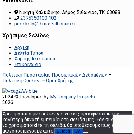
Επικοινωνία
Νικήτη Χαλκιδικής, Δήμος Σιθωνίας, ΤΚ: 63088
2375350100 102
protokolo@dimossithonias.gr
Χρήσιμες Σελίδες
Αρχική
Δελτία Τύπου
Χάρτης Ιστοτόπου
Επικοινωνία
Πολιτική Προστασίας Προσωπικών Δεδομένων
–
Πολιτική Cookies
–
Όροι Χρήσης
2024 © Developed by
MyCompany Projects
2026
.
Χρησιμοποιούμε cookies για να σας προσφέρουμε την
καλύτερη δυνατή εμπειρία στη σελίδα μας. Εάν συνεχίσετε
να χρησιμοποιείτε τη σελίδα, θα υποθέσουμε πως είστε
ικανοποιημένοι με αυτό.
Εντάξει
Όχι