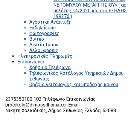
ΝΕΡΟΜΥΛΟΥ ΜΕΤΑΓΓΙΤΣΙΟΥ» ( αρ.
μελέτης 14/2020 και α/α ΕΣΗΔΗΣ:
199276 )
Αγροτική Ανάπτυξη
Εκδηλώσεις
Φωτογραφίες
Βίντεο
Δελτία Τύπου
Άλλοι φορείς
Ηλεκτρονικές Πληρωμές
Επικοινωνία
Χρήσιμα Τηλέφωνα
Τηλεφωνικός Κατάλογος Υπηρεσιών Δήμου
Σιθωνίας
Ωράρια λειτουργίας και υποδοχής κοινού
2375350100 102
Τηλέφωνο Επικοινωνίας
protokolo@dimossithonias.gr
Email
Νικήτη Χαλκιδικής, Δήμος Σιθωνίας
Ελλάδα, 63088