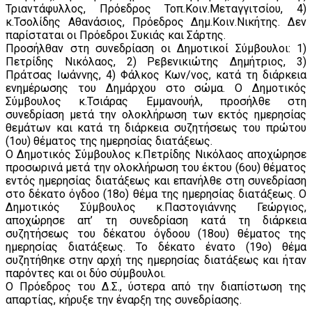
Τριαντάφυλλος, Πρόεδρος Τοπ.Κοιν.Μεταγγιτσίου, 4)
κ.Τσολίδης Αθανάσιος, Πρόεδρος Δημ.Κοιν.Νικήτης. Δεν
παρίσταται οι Πρόεδροι Συκιάς και Σάρτης.
Προσήλθαν στη συνεδρίαση οι Δημοτικοί Σύμβουλοι: 1)
Πετρίδης Νικόλαος, 2) Ρεβενικιώτης Δημήτριος, 3)
Πράτσας Ιωάννης, 4) Φάλκος Κων/νος, κατά τη διάρκεια
ενημέρωσης του Δημάρχου στο σώμα. Ο Δημοτικός
Σύμβουλος κ.Τσιάρας Εμμανουήλ, προσήλθε στη
συνεδρίαση μετά την ολοκλήρωση των εκτός ημερησίας
θεμάτων και κατά τη διάρκεια συζητήσεως του πρώτου
(1ου) θέματος της ημερησίας διατάξεως.
Ο Δημοτικός Σύμβουλος κ.Πετρίδης Νικόλαος αποχώρησε
προσωρινά μετά την ολοκλήρωση του έκτου (6ου) θέματος
εντός ημερησίας διατάξεως και επανήλθε στη συνεδρίαση
στο δέκατο όγδοο (18ο) θέμα της ημερησίας διατάξεως. Ο
Δημοτικός Σύμβουλος κ.Παστογιάννης Γεώργιος,
αποχώρησε απ’ τη συνεδρίαση κατά τη διάρκεια
συζητήσεως του δέκατου όγδοου (18ου) θέματος της
ημερησίας διατάξεως. Το δέκατο ένατο (19ο) θέμα
συζητήθηκε στην αρχή της ημερησίας διατάξεως και ήταν
παρόντες και οι δύο σύμβουλοι.
Ο Πρόεδρος του Δ.Σ., ύστερα από την διαπίστωση της
απαρτίας, κήρυξε την έναρξη της συνεδρίασης.