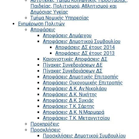
Αυτοτελές Τμήμα Κοινωνικής Προστασίας,
Παιδείας, Πολιτισμού, Αθλητισμού και
Δημόσιας Υγείας
Τμήμα Νομικής Υπηρεσίας
Ενημέρωση Πολιτών
Αποφάσεις
Αποφάσεις Δημάρχου
Αποφάσεις Δημοτικού Συμβουλίου
Αποφάσεις ΔΣ έτους 2014
Αποφάσεις ΔΣ έτους 2013
Κανονιστικές Αποφάσεις ΔΣ
Πίνακες Συνεδριάσεων ΔΕ
Πίνακες Συνεδριάσεων ΔΣ
Αποφάσεις Δημοτικής Επιτροπής
Αποφάσεις Οικονομικής Επιτροπής
Αποφάσεις Δ.Κ. Αγ.Νικολάου
Αποφάσεις Δ.Κ. Νικήτης
Αποφάσεις Δ.Κ. Συκιάς
Αποφάσεις Τ.Κ. Σάρτης
Αποφάσεις Δ.Κ. Ν.Μαρμαρά
Αποφάσεις Τ.Κ. Μεταγγιτσίου
Προκηρύξεις
Προσκλήσεις
Προσκλήσεις Δημοτικού Συμβουλίου