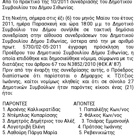
Από το πρακτικό της 10/2011 συνεδρίασης του Δημοτικού
Συμβουλίου του Δήμου Σιθωνίας.
Στη Νικήτη, σήμερα στις έξι (6) του μηνός Μαϊου του έτους
2011, ημέρα Παρασκευή και ώρα 18:00 μ.μ. το Δημοτικό
Συμβούλιο του Δήμου συνήλθε σε τακτική δημόσια
συνεδρίαση στην αίθουσα συνεδριάσεων του Δημοτικού
Συμβουλίου Δήμου Σιθωνίας, ύστερα από την με αριθμό
πρωτ. 5730/02-05-2011 έγγραφη πρόσκληση του
Προέδρου του Δημοτικού Συμβουλίου Δήμου Σιθωνίας, η
οποία επιδόθηκε και δημοσιεύθηκε νόμιμα, σύμφωνα με τις
διατάξεις του άρθρου 67 του Ν.3852/2010 (ΦΕΚ Α' 87).
Πριν από την έναρξη της συνεδρίασης αυτής, ο Πρόεδρος
διαπίστωσε ότι παρίσταται ο Δήμαρχος κ. Τζίτζιος
Ιωάννης, καίτοι νομίμως κληθείς και ότι σε σύνολο 27
Δημοτικών Συμβούλων ήταν παρόντες είκοσι ένας (21)
ήτοι:
ΠΑΡΟΝΤΕΣ ΑΠΟΝΤΕΣ
1. Αρσένης Καλλικρατίδας 1. Παπαλέξης Κων/νος
2. Ντέμπλας Κυπαρίσσης 2. Φάλκος Κων/νος
3. Δημητρός Δημήτριος του Αλέξ. 3. Τσιάρας Εμμανουήλ
4. Λογοτριβή Ελένη 4. Πράτσας Ιωάννης
5. Λαθούρη Πάργα Μαρία 5. Ρεβενικιώτης