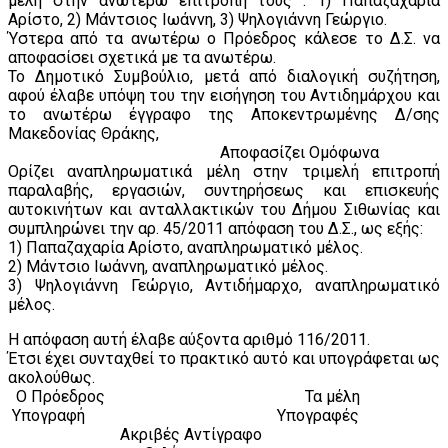
μέλη στην ανωτέρω επιτροπή τους : 1) Παπαζαχαρία
Αρίστο, 2) Μάντσιος Ιωάννη, 3) Ψηλογιάννη Γεώργιο.
Ύστερα από τα ανωτέρω ο Πρόεδρος κάλεσε το Δ.Σ. να
αποφασίσει σχετικά με τα ανωτέρω.
Το Δημοτικό Συμβούλιο, μετά από διαλογική συζήτηση,
αφού έλαβε υπόψη του την εισήγηση του Αντιδημάρχου και
το ανωτέρω έγγραφο της Αποκεντρωμένης Δ/σης
Μακεδονίας Θράκης,
Αποφασίζει Ομόφωνα
Ορίζει αναπληρωματικά μέλη στην τριμελή επιτροπή
παραλαβής, εργασιών, συντηρήσεως και επισκευής
αυτοκινήτων και ανταλλακτικών του Δήμου Σιθωνίας και
συμπληρώνει την αρ. 45/2011 απόφαση του Δ.Σ., ως εξής:
1) Παπαζαχαρία Αρίστο, αναπληρωματικό μέλος.
2) Μάντσιο Ιωάννη, αναπληρωματικό μέλος.
3) Ψηλογιάννη Γεώργιο, Αντιδήμαρχο, αναπληρωματικό
μέλος.
Η απόφαση αυτή έλαβε αύξοντα αριθμό 116/2011.
Έτσι έχει συνταχθεί το πρακτικό αυτό και υπογράφεται ως
ακολούθως.
Ο Πρόεδρος Τα μέλη
Υπογραφή Υπογραφές
Ακριβές Αντίγραφο