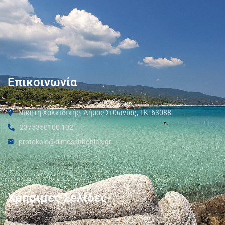
Επικοινωνία
Νικήτη Χαλκιδικής, Δήμος Σιθωνίας, ΤΚ: 63088
2375350100 102
protokolo@dimossithonias.gr
Χρήσιμες Σελίδες