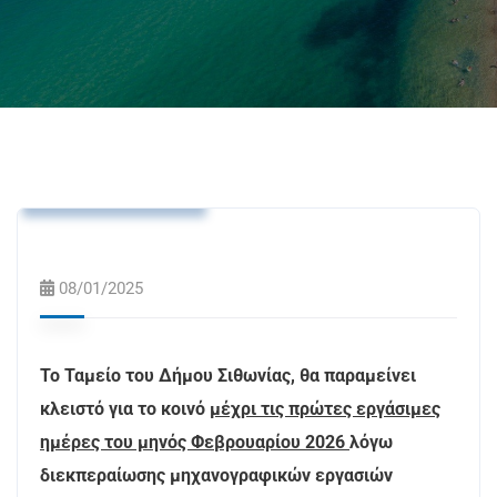
Ανακοινώσεις
Δελτία Τύπου
Δελτία Τύπου(off)
08/01/2025
Το Ταμείο του Δήμου Σιθωνίας, θα παραμείνει
κλειστό για το κοινό
μέχρι τις πρώτες εργάσιμες
ημέρες του μηνός Φεβρουαρίου 2026
λόγω
διεκπεραίωσης μηχανογραφικών εργασιών