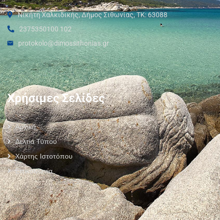
Νικήτη Χαλκιδικής, Δήμος Σιθωνίας, ΤΚ: 63088
2375350100 102
protokolo@dimossithonias.gr
Χρήσιμες Σελίδες
Αρχική
Δελτία Τύπου
Χάρτης Ιστοτόπου
Επικοινωνία