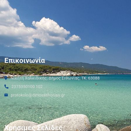
Επικοινωνία
Νικήτη Χαλκιδικής, Δήμος Σιθωνίας, ΤΚ: 63088
2375350100 102
protokolo@dimossithonias.gr
Χρήσιμες Σελίδες