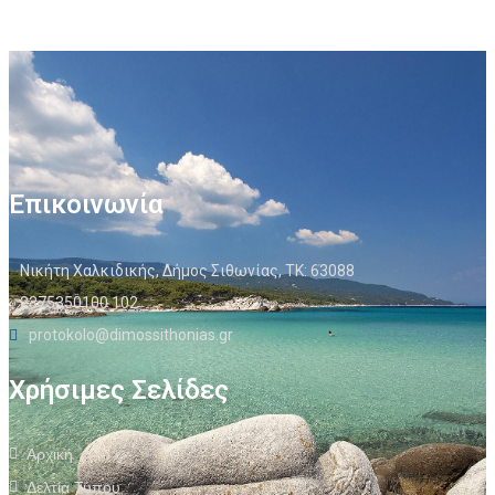
Επικοινωνία
Νικήτη Χαλκιδικής, Δήμος Σιθωνίας, ΤΚ: 63088
2375350100 102
protokolo@dimossithonias.gr
Χρήσιμες Σελίδες
Αρχική
Δελτία Τύπου