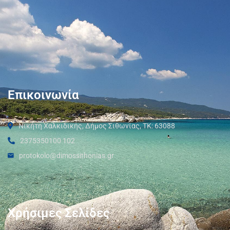
Επικοινωνία
Νικήτη Χαλκιδικής, Δήμος Σιθωνίας, ΤΚ: 63088
2375350100 102
protokolo@dimossithonias.gr
Χρήσιμες Σελίδες