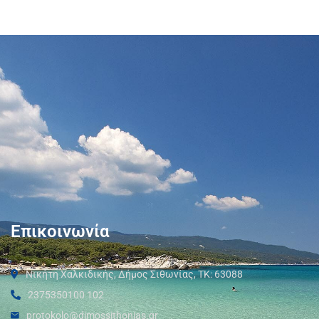
Επικοινωνία
Νικήτη Χαλκιδικής, Δήμος Σιθωνίας, ΤΚ: 63088
2375350100 102
protokolo@dimossithonias.gr