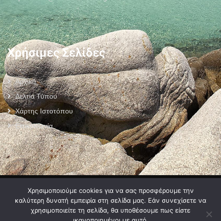
Χρήσιμες Σελίδες
Αρχική
Δελτία Τύπου
Χάρτης Ιστοτόπου
Επικοινωνία
Πολιτική Προστασίας Προσωπικών Δεδομένων
–
Πολιτική Cookies
–
Χρησιμοποιούμε cookies για να σας προσφέρουμε την
Όροι Χρήσης
καλύτερη δυνατή εμπειρία στη σελίδα μας. Εάν συνεχίσετε να
χρησιμοποιείτε τη σελίδα, θα υποθέσουμε πως είστε
ικανοποιημένοι με αυτό.