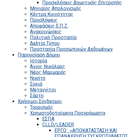
Προσκλήσεις Δημοτικής Επιτροπής
Μηνιαίος Απολογισμός
Κέντρα Κοινότητας
Προσλήψεις
Αποφάσεις Ε.Π.Ζ.
Ανακοινώσεις
Πολιτική Προστασία
Δελτία Τύπου
Προστασία Προσωπικών Δεδομένων
Παρουσίαση Δήμου
Ιστορία
Άγιος Νικόλαος
Νέος Μαρμαράς
Νικήτη
Συκιά
Μεταγγίτσι
Σάρτη
Χρήσιμοι Σύνδεσμοι
Τουρισμός
Χρηματοδοτούμενα Προγράμματα
ΕΣΠΑ
CLLD/LEADER
ΕΡΓΟ : «ΑΠΟΚΑΤΑΣΤΑΣΗ ΚΑΙ
ΕΠΑΝΑΧΡΗΣΗ ΣΥΓΚΡΟΤΗΜΑΤΟΣ