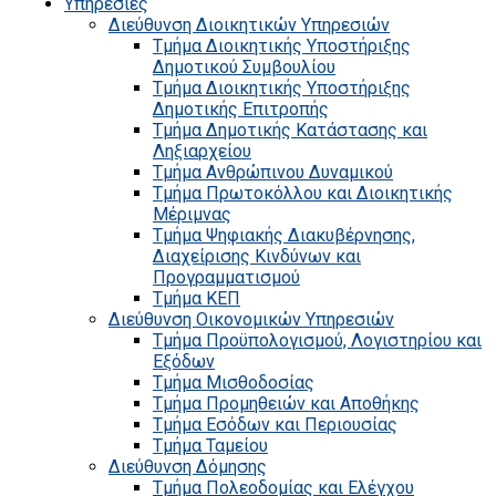
Υπηρεσίες
Διεύθυνση Διοικητικών Υπηρεσιών
Τμήμα Διοικητικής Υποστήριξης
Δημοτικού Συμβουλίου
Τμήμα Διοικητικής Υποστήριξης
Δημοτικής Επιτροπής
Τμήμα Δημοτικής Κατάστασης και
Ληξιαρχείου
Τμήμα Ανθρώπινου Δυναμικού
Τμήμα Πρωτοκόλλου και Διοικητικής
Μέριμνας
Τμήμα Ψηφιακής Διακυβέρνησης,
Διαχείρισης Κινδύνων και
Προγραμματισμού
Τμήμα ΚΕΠ
Διεύθυνση Οικονομικών Υπηρεσιών
Τμήμα Προϋπολογισμού, Λογιστηρίου και
Εξόδων
Τμήμα Μισθοδοσίας
Τμήμα Προμηθειών και Αποθήκης
Τμήμα Εσόδων και Περιουσίας
Τμήμα Ταμείου
Διεύθυνση Δόμησης
Τμήμα Πολεοδομίας και Ελέγχου