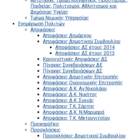
Αυτοτελές Τμήμα Κοινωνικής Προστασίας,
Παιδείας, Πολιτισμού, Αθλητισμού και
Δημόσιας Υγείας
Τμήμα Νομικής Υπηρεσίας
Ενημέρωση Πολιτών
Αποφάσεις
Αποφάσεις Δημάρχου
Αποφάσεις Δημοτικού Συμβουλίου
Αποφάσεις ΔΣ έτους 2014
Αποφάσεις ΔΣ έτους 2013
Κανονιστικές Αποφάσεις ΔΣ
Πίνακες Συνεδριάσεων ΔΕ
Πίνακες Συνεδριάσεων ΔΣ
Αποφάσεις Δημοτικής Επιτροπής
Αποφάσεις Οικονομικής Επιτροπής
Αποφάσεις Δ.Κ. Αγ.Νικολάου
Αποφάσεις Δ.Κ. Νικήτης
Αποφάσεις Δ.Κ. Συκιάς
Αποφάσεις Τ.Κ. Σάρτης
Αποφάσεις Δ.Κ. Ν.Μαρμαρά
Αποφάσεις Τ.Κ. Μεταγγιτσίου
Προκηρύξεις
Προσκλήσεις
Προσκλήσεις Δημοτικού Συμβουλίου