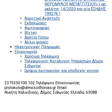
ΝΕΡΟΜΥΛΟΥ ΜΕΤΑΓΓΙΤΣΙΟΥ» ( αρ.
μελέτης 14/2020 και α/α ΕΣΗΔΗΣ:
199276 )
Αγροτική Ανάπτυξη
Εκδηλώσεις
Φωτογραφίες
Βίντεο
Δελτία Τύπου
Άλλοι φορείς
Ηλεκτρονικές Πληρωμές
Επικοινωνία
Χρήσιμα Τηλέφωνα
Τηλεφωνικός Κατάλογος Υπηρεσιών Δήμου
Σιθωνίας
Ωράρια λειτουργίας και υποδοχής κοινού
2375350100 102
Τηλέφωνο Επικοινωνίας
protokolo@dimossithonias.gr
Email
Νικήτη Χαλκιδικής, Δήμος Σιθωνίας
Ελλάδα, 63088