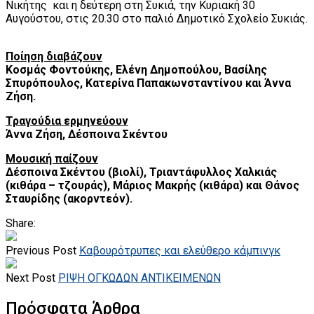
Νικήτης και η δεύτερη στη Συκιά, την Κυριακή 30
Αυγούστου, στις 20.30 στο παλιό Δημοτικό Σχολείο Συκιάς.
Ποίηση διαβάζουν
Κοσμάς Φοντούκης, Ελένη Δημοπούλου, Βασίλης
Σπυρόπουλος, Κατερίνα Παπακωνσταντίνου και Άννα
Ζήση.
Τραγούδια ερμηνεύουν
Άννα Ζήση, Δέσποινα Σκέντου
Μουσική παίζουν
Δέσποινα Σκέντου (βιολί), Τριαντάφυλλος Χαλκιάς
(κιθάρα – τζουράς), Μάριος Μακρής (κιθάρα) και Θάνος
Σταυρίδης (ακορντεόν).
Share:
Previous Post
Καβουρότρυπες και ελεύθερο κάμπινγκ
Next Post
ΡΙΨΗ ΟΓΚΩΔΩΝ ΑΝΤΙΚΕΙΜΕΝΩΝ
Πρόσφατα Άρθρα