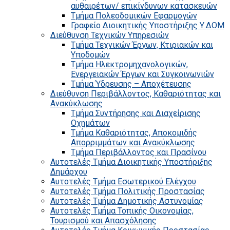
αυθαιρέτων/ επικίνδυνων κατασκευών
Τμήμα Πολεοδομικών Εφαρμογών
Γραφείο Διοικητικής Υποστήριξης Υ.ΔΟΜ
Διεύθυνση Τεχνικών Υπηρεσιών
Τμήμα Τεχνικών Έργων, Κτιριακών και
Υποδομών
Τμήμα Ηλεκτρομηχανολογικών,
Ενεργειακών Έργων και Συγκοινωνιών
Τμήμα Ύδρευσης – Αποχέτευσης
Διεύθυνση Περιβάλλοντος, Καθαριότητας και
Ανακύκλωσης
Τμήμα Συντήρησης και Διαχείρισης
Οχημάτων
Τμήμα Καθαριότητας, Αποκομιδής
Απορριμμάτων και Ανακύκλωσης
Τμήμα Περιβάλλοντος και Πρασίνου
Αυτοτελές Τμήμα Διοικητικής Υποστήριξης
Δημάρχου
Αυτοτελές Τμήμα Εσωτερικού Ελέγχου
Αυτοτελές Τμήμα Πολιτικής Προστασίας
Αυτοτελές Τμήμα Δημοτικής Αστυνομίας
Αυτοτελές Τμήμα Τοπικής Οικονομίας,
Τουρισμού και Απασχόλησης