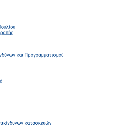
βουλίου
τροπής
ινδύνων και Προγραμματισμού
ν
επικίνδυνων κατασκευών