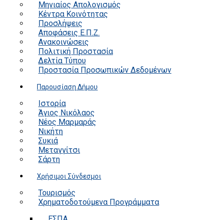
Μηνιαίος Απολογισμός
Κέντρα Κοινότητας
Προσλήψεις
Αποφάσεις Ε.Π.Ζ.
Ανακοινώσεις
Πολιτική Προστασία
Δελτία Τύπου
Προστασία Προσωπικών Δεδομένων
Παρουσίαση Δήμου
Ιστορία
Άγιος Νικόλαος
Νέος Μαρμαράς
Νικήτη
Συκιά
Μεταγγίτσι
Σάρτη
Χρήσιμοι Σύνδεσμοι
Τουρισμός
Χρηματοδοτούμενα Προγράμματα
ΕΣΠΑ