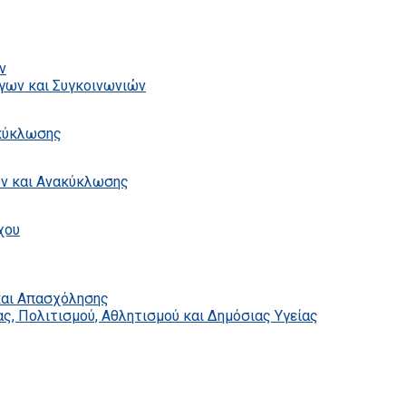
ν
γων και Συγκοινωνιών
ακύκλωσης
ων και Ανακύκλωσης
χου
και Απασχόλησης
ς, Πολιτισμού, Αθλητισμού και Δημόσιας Υγείας