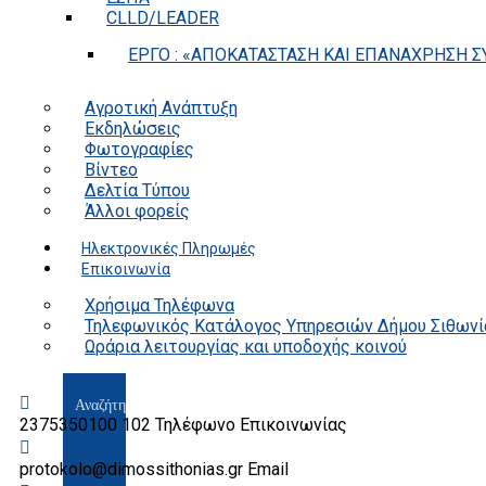
CLLD/LEADER
ΕΡΓΟ : «ΑΠΟΚΑΤΑΣΤΑΣΗ ΚΑΙ ΕΠΑΝΑΧΡΗΣΗ ΣΥ
Αγροτική Ανάπτυξη
Εκδηλώσεις
Φωτογραφίες
Βίντεο
Δελτία Τύπου
Άλλοι φορείς
Ηλεκτρονικές Πληρωμές
Επικοινωνία
Χρήσιμα Τηλέφωνα
Τηλεφωνικός Κατάλογος Υπηρεσιών Δήμου Σιθωνί
Ωράρια λειτουργίας και υποδοχής κοινού
2375350100 102
Τηλέφωνο Επικοινωνίας
protokolo@dimossithonias.gr
Email
Search