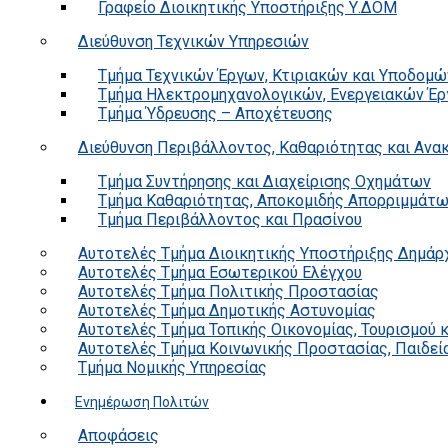
Γραφείο Διοικητικής Υποστήριξης Υ.ΔΟΜ
Διεύθυνση Τεχνικών Υπηρεσιών
Τμήμα Τεχνικών Έργων, Κτιριακών και Υποδομώ
Τμήμα Ηλεκτρομηχανολογικών, Ενεργειακών Έρ
Τμήμα Ύδρευσης – Αποχέτευσης
Διεύθυνση Περιβάλλοντος, Καθαριότητας και Αν
Τμήμα Συντήρησης και Διαχείρισης Οχημάτων
Τμήμα Καθαριότητας, Αποκομιδής Απορριμμάτ
Τμήμα Περιβάλλοντος και Πρασίνου
Αυτοτελές Τμήμα Διοικητικής Υποστήριξης Δημάρ
Αυτοτελές Τμήμα Εσωτερικού Ελέγχου
Αυτοτελές Τμήμα Πολιτικής Προστασίας
Αυτοτελές Τμήμα Δημοτικής Αστυνομίας
Αυτοτελές Τμήμα Τοπικής Οικονομίας, Τουρισμού 
Αυτοτελές Τμήμα Κοινωνικής Προστασίας, Παιδεία
Τμήμα Νομικής Υπηρεσίας
Ενημέρωση Πολιτών
Αποφάσεις