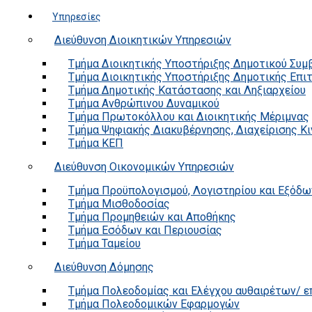
Υπηρεσίες
Διεύθυνση Διοικητικών Υπηρεσιών
Τμήμα Διοικητικής Υποστήριξης Δημοτικού Συμ
Τμήμα Διοικητικής Υποστήριξης Δημοτικής Επι
Τμήμα Δημοτικής Κατάστασης και Ληξιαρχείου
Τμήμα Ανθρώπινου Δυναμικού
Τμήμα Πρωτοκόλλου και Διοικητικής Μέριμνας
Τμήμα Ψηφιακής Διακυβέρνησης, Διαχείρισης Κ
Τμήμα ΚΕΠ
Διεύθυνση Οικονομικών Υπηρεσιών
Τμήμα Προϋπολογισμού, Λογιστηρίου και Εξόδω
Τμήμα Μισθοδοσίας
Τμήμα Προμηθειών και Αποθήκης
Τμήμα Εσόδων και Περιουσίας
Τμήμα Ταμείου
Διεύθυνση Δόμησης
Τμήμα Πολεοδομίας και Ελέγχου αυθαιρέτων/ 
Τμήμα Πολεοδομικών Εφαρμογών