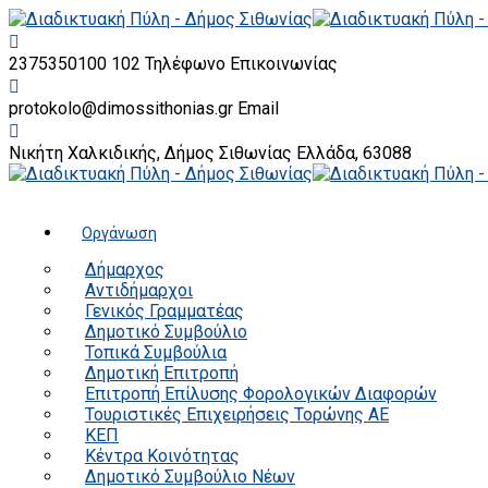
2375350100 102
Τηλέφωνο Επικοινωνίας
protokolo@dimossithonias.gr
Email
Νικήτη Χαλκιδικής, Δήμος Σιθωνίας
Ελλάδα, 63088
Οργάνωση
Δήμαρχος
Αντιδήμαρχοι
Γενικός Γραμματέας
Δημοτικό Συμβούλιο
Τοπικά Συμβούλια
Δημοτική Επιτροπή
Επιτροπή Επίλυσης Φορολογικών Διαφορών
Τουριστικές Επιχειρήσεις Τορώνης ΑΕ
ΚΕΠ
Κέντρα Κοινότητας
Δημοτικό Συμβούλιο Νέων