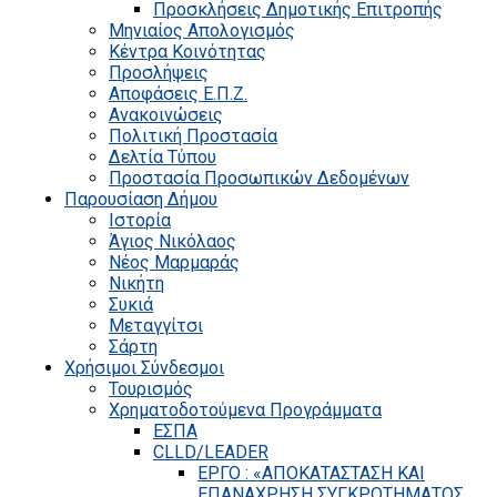
Προσκλήσεις Δημοτικής Επιτροπής
Μηνιαίος Απολογισμός
Κέντρα Κοινότητας
Προσλήψεις
Αποφάσεις Ε.Π.Ζ.
Ανακοινώσεις
Πολιτική Προστασία
Δελτία Τύπου
Προστασία Προσωπικών Δεδομένων
Παρουσίαση Δήμου
Ιστορία
Άγιος Νικόλαος
Νέος Μαρμαράς
Νικήτη
Συκιά
Μεταγγίτσι
Σάρτη
Χρήσιμοι Σύνδεσμοι
Τουρισμός
Χρηματοδοτούμενα Προγράμματα
ΕΣΠΑ
CLLD/LEADER
ΕΡΓΟ : «ΑΠΟΚΑΤΑΣΤΑΣΗ ΚΑΙ
ΕΠΑΝΑΧΡΗΣΗ ΣΥΓΚΡΟΤΗΜΑΤΟΣ