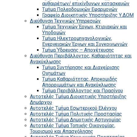
αυθαιρέτων/ επικίνδυνων κατασκευών
Τμήμα Πολεοδομικών Εφαρμογών
Γραφείο Διοικητικής Υποστήριξης Υ.ΔΟΜ
Διεύθυνση Τεχνικών Υπηρεσιών
Τμήμα Τεχνικών Έργων, Κτιριακών και
Υποδομών
Τμήμα Ηλεκτρομηχανολογικών,
Ενεργειακών Έργων και Συγκοινωνιών
Τμήμα Ύδρευσης – Αποχέτευσης
Διεύθυνση Περιβάλλοντος, Καθαριότητας και
Ανακύκλωσης
Τμήμα Συντήρησης και Διαχείρισης
Οχημάτων
Τμήμα Καθαριότητας, Αποκομιδής
Απορριμμάτων και Ανακύκλωσης
Τμήμα Περιβάλλοντος και Πρασίνου
Αυτοτελές Τμήμα Διοικητικής Υποστήριξης
Δημάρχου
Αυτοτελές Τμήμα Εσωτερικού Ελέγχου
Αυτοτελές Τμήμα Πολιτικής Προστασίας
Αυτοτελές Τμήμα Δημοτικής Αστυνομίας
Αυτοτελές Τμήμα Τοπικής Οικονομίας,
Τουρισμού και Απασχόλησης