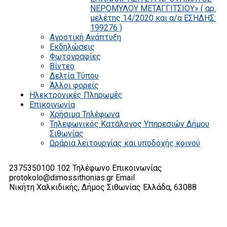
ΝΕΡΟΜΥΛΟΥ ΜΕΤΑΓΓΙΤΣΙΟΥ» ( αρ.
μελέτης 14/2020 και α/α ΕΣΗΔΗΣ:
199276 )
Αγροτική Ανάπτυξη
Εκδηλώσεις
Φωτογραφίες
Βίντεο
Δελτία Τύπου
Άλλοι φορείς
Ηλεκτρονικές Πληρωμές
Επικοινωνία
Χρήσιμα Τηλέφωνα
Τηλεφωνικός Κατάλογος Υπηρεσιών Δήμου
Σιθωνίας
Ωράρια λειτουργίας και υποδοχής κοινού
2375350100 102
Τηλέφωνο Επικοινωνίας
protokolo@dimossithonias.gr
Email
Νικήτη Χαλκιδικής, Δήμος Σιθωνίας
Ελλάδα, 63088