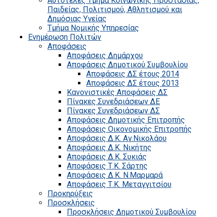
Αυτοτελές Τμήμα Κοινωνικής Προστασίας,
Παιδείας, Πολιτισμού, Αθλητισμού και
Δημόσιας Υγείας
Τμήμα Νομικής Υπηρεσίας
Ενημέρωση Πολιτών
Αποφάσεις
Αποφάσεις Δημάρχου
Αποφάσεις Δημοτικού Συμβουλίου
Αποφάσεις ΔΣ έτους 2014
Αποφάσεις ΔΣ έτους 2013
Κανονιστικές Αποφάσεις ΔΣ
Πίνακες Συνεδριάσεων ΔΕ
Πίνακες Συνεδριάσεων ΔΣ
Αποφάσεις Δημοτικής Επιτροπής
Αποφάσεις Οικονομικής Επιτροπής
Αποφάσεις Δ.Κ. Αγ.Νικολάου
Αποφάσεις Δ.Κ. Νικήτης
Αποφάσεις Δ.Κ. Συκιάς
Αποφάσεις Τ.Κ. Σάρτης
Αποφάσεις Δ.Κ. Ν.Μαρμαρά
Αποφάσεις Τ.Κ. Μεταγγιτσίου
Προκηρύξεις
Προσκλήσεις
Προσκλήσεις Δημοτικού Συμβουλίου