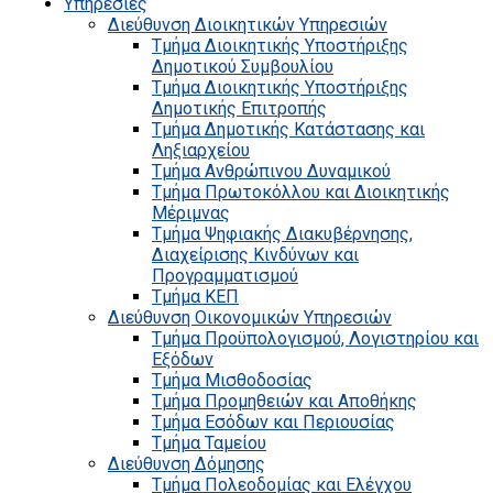
Υπηρεσίες
Διεύθυνση Διοικητικών Υπηρεσιών
Τμήμα Διοικητικής Υποστήριξης
Δημοτικού Συμβουλίου
Τμήμα Διοικητικής Υποστήριξης
Δημοτικής Επιτροπής
Τμήμα Δημοτικής Κατάστασης και
Ληξιαρχείου
Τμήμα Ανθρώπινου Δυναμικού
Τμήμα Πρωτοκόλλου και Διοικητικής
Μέριμνας
Τμήμα Ψηφιακής Διακυβέρνησης,
Διαχείρισης Κινδύνων και
Προγραμματισμού
Τμήμα ΚΕΠ
Διεύθυνση Οικονομικών Υπηρεσιών
Τμήμα Προϋπολογισμού, Λογιστηρίου και
Εξόδων
Τμήμα Μισθοδοσίας
Τμήμα Προμηθειών και Αποθήκης
Τμήμα Εσόδων και Περιουσίας
Τμήμα Ταμείου
Διεύθυνση Δόμησης
Τμήμα Πολεοδομίας και Ελέγχου