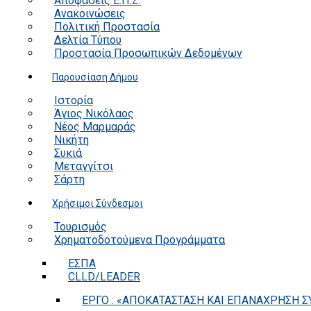
Αποφάσεις Ε.Π.Ζ.
Ανακοινώσεις
Πολιτική Προστασία
Δελτία Τύπου
Προστασία Προσωπικών Δεδομένων
Παρουσίαση Δήμου
Ιστορία
Άγιος Νικόλαος
Νέος Μαρμαράς
Νικήτη
Συκιά
Μεταγγίτσι
Σάρτη
Χρήσιμοι Σύνδεσμοι
Τουρισμός
Χρηματοδοτούμενα Προγράμματα
ΕΣΠΑ
CLLD/LEADER
ΕΡΓΟ : «ΑΠΟΚΑΤΑΣΤΑΣΗ ΚΑΙ ΕΠΑΝΑΧΡΗΣΗ ΣΥ