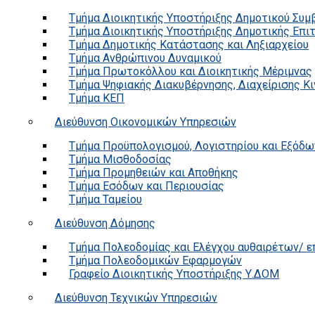
Τμήμα Διοικητικής Υποστήριξης Δημοτικού Συμ
Τμήμα Διοικητικής Υποστήριξης Δημοτικής Επι
Τμήμα Δημοτικής Κατάστασης και Ληξιαρχείου
Τμήμα Ανθρώπινου Δυναμικού
Τμήμα Πρωτοκόλλου και Διοικητικής Μέριμνας
Τμήμα Ψηφιακής Διακυβέρνησης, Διαχείρισης Κ
Τμήμα ΚΕΠ
Διεύθυνση Οικονομικών Υπηρεσιών
Τμήμα Προϋπολογισμού, Λογιστηρίου και Εξόδω
Τμήμα Μισθοδοσίας
Τμήμα Προμηθειών και Αποθήκης
Τμήμα Εσόδων και Περιουσίας
Τμήμα Ταμείου
Διεύθυνση Δόμησης
Τμήμα Πολεοδομίας και Ελέγχου αυθαιρέτων/ 
Τμήμα Πολεοδομικών Εφαρμογών
Γραφείο Διοικητικής Υποστήριξης Υ.ΔΟΜ
Διεύθυνση Τεχνικών Υπηρεσιών