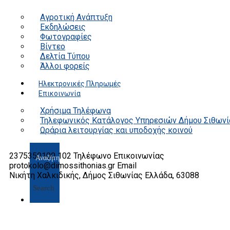
Αγροτική Ανάπτυξη
Εκδηλώσεις
Φωτογραφίες
Βίντεο
Δελτία Τύπου
Άλλοι φορείς
Ηλεκτρονικές Πληρωμές
Επικοινωνία
Χρήσιμα Τηλέφωνα
Τηλεφωνικός Κατάλογος Υπηρεσιών Δήμου Σιθωνί
Ωράρια λειτουργίας και υποδοχής κοινού
2375350100 102
Τηλέφωνο Επικοινωνίας
protokolo@dimossithonias.gr
Email
Νικήτη Χαλκιδικής, Δήμος Σιθωνίας
Ελλάδα, 63088
Search