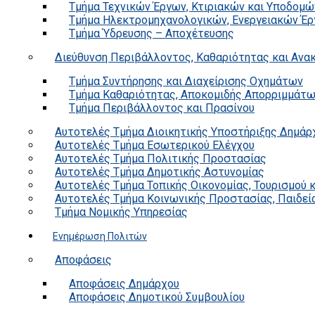
Τμήμα Τεχνικών Έργων, Κτιριακών και Υποδομώ
Τμήμα Ηλεκτρομηχανολογικών, Ενεργειακών Έρ
Τμήμα Ύδρευσης – Αποχέτευσης
Διεύθυνση Περιβάλλοντος, Καθαριότητας και Αν
Τμήμα Συντήρησης και Διαχείρισης Οχημάτων
Τμήμα Καθαριότητας, Αποκομιδής Απορριμμάτ
Τμήμα Περιβάλλοντος και Πρασίνου
Αυτοτελές Τμήμα Διοικητικής Υποστήριξης Δημάρ
Αυτοτελές Τμήμα Εσωτερικού Ελέγχου
Αυτοτελές Τμήμα Πολιτικής Προστασίας
Αυτοτελές Τμήμα Δημοτικής Αστυνομίας
Αυτοτελές Τμήμα Τοπικής Οικονομίας, Τουρισμού 
Αυτοτελές Τμήμα Κοινωνικής Προστασίας, Παιδεία
Τμήμα Νομικής Υπηρεσίας
Ενημέρωση Πολιτών
Αποφάσεις
Αποφάσεις Δημάρχου
Αποφάσεις Δημοτικού Συμβουλίου