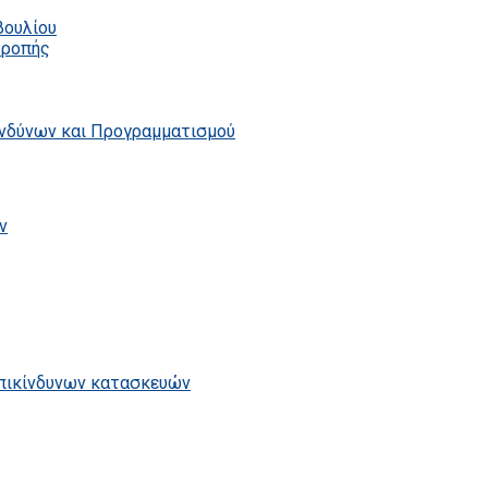
βουλίου
τροπής
ινδύνων και Προγραμματισμού
ν
επικίνδυνων κατασκευών