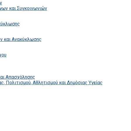
ν
γων και Συγκοινωνιών
ακύκλωσης
ων και Ανακύκλωσης
χου
και Απασχόλησης
ς, Πολιτισμού, Αθλητισμού και Δημόσιας Υγείας