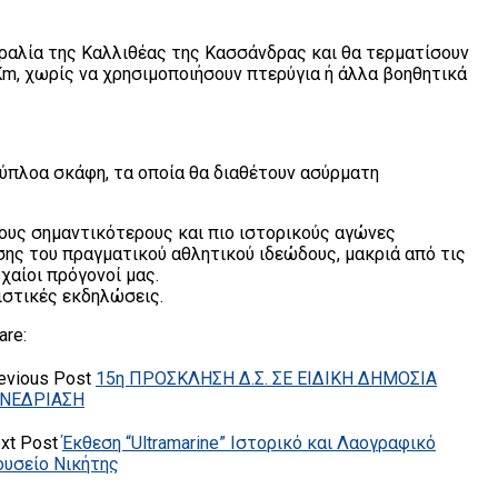
αραλία της Καλλιθέας της Κασσάνδρας και θα τερματίσουν
Κm, χωρίς να χρησιμοποιήσουν πτερύγια ή άλλα βοηθητικά
χύπλοα σκάφη, τα οποία θα διαθέτουν ασύρματη
ους σημαντικότερους και πιο ιστορικούς αγώνες
ης του πραγματικού αθλητικού ιδεώδους, μακριά από τις
αίοι πρόγονοί μας.
ιστικές εκδηλώσεις.
are:
evious Post
15η ΠΡΟΣΚΛΗΣΗ Δ.Σ. ΣΕ ΕΙΔΙΚΗ ΔΗΜΟΣΙΑ
ΝΕΔΡΙΑΣΗ
xt Post
Έκθεση “Ultramarine” Ιστορικό και Λαογραφικό
υσείο Νικήτης